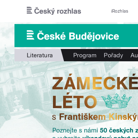
Přejít k hlavnímu obsahu
iRozhlas
Literatura
Program
Pořady
Au