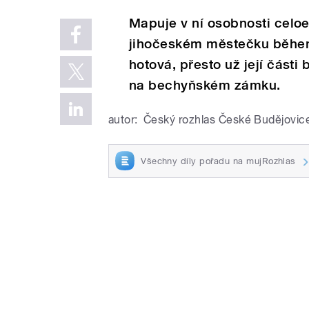
Mapuje v ní osobnosti celoe
jihočeském městečku během 
hotová, přesto už její části
na bechyňském zámku.
autor:
Český rozhlas České Budějovic
Všechny díly pořadu na mujRozhlas