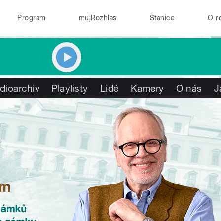
Program
mujRozhlas
Stanice
O r
dioarchiv
Playlisty
Lidé
Kamery
O nás
J