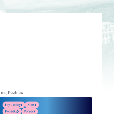
mujRozhlas
Hry a četby
Krimi
Pohádky
Pořady