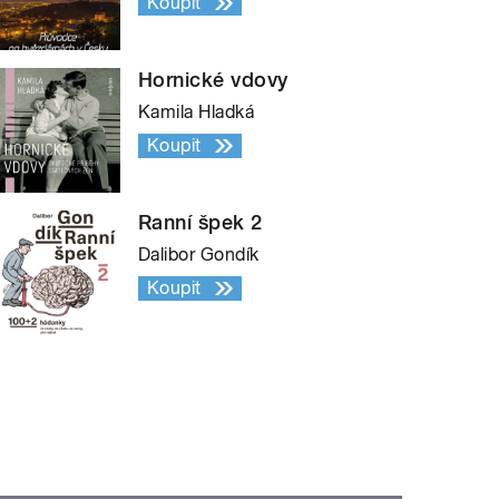
Koupit
Hornické vdovy
Kamila Hladká
Koupit
Ranní špek 2
Dalibor Gondík
Koupit