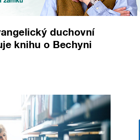
evangelický duchovní
uje knihu o Bechyni