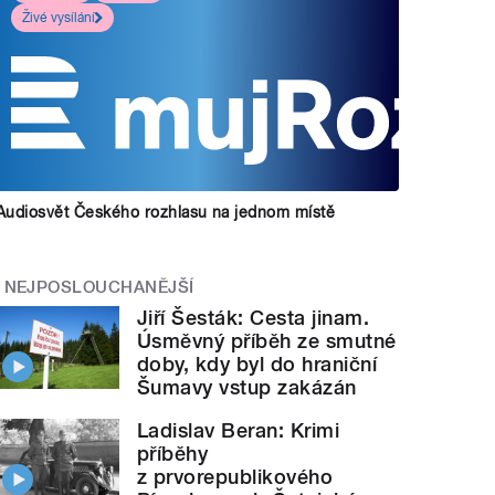
Živé vysílání
Audiosvět Českého rozhlasu na jednom místě
NEJPOSLOUCHANĚJŠÍ
Jiří Šesták: Cesta jinam.
Úsměvný příběh ze smutné
doby, kdy byl do hraniční
Šumavy vstup zakázán
Ladislav Beran: Krimi
příběhy
z prvorepublikového