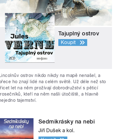
Tajuplný ostrov
Koupit
Lincolnův ostrov nikdo nikdy na mapě nenašel, a
přece ho znají lidé na celém světě. Už déle než sto
třicet let na něm prožívají dobrodružství s pěticí
trosečníků, kteří na něm našli útočiště, a hlavně
nejedno tajemství.
Sedmikrásky na nebi
Jiří Dušek a kol.