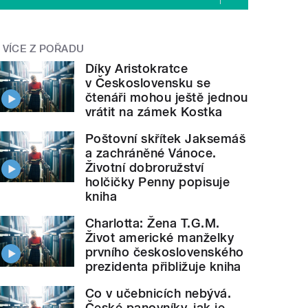
VÍCE Z POŘADU
Díky Aristokratce
v Československu se
čtenáři mohou ještě jednou
vrátit na zámek Kostka
Poštovní skřítek Jaksemáš
a zachráněné Vánoce.
Životní dobroružství
holčičky Penny popisuje
kniha
Charlotta: Žena T.G.M.
Život americké manželky
prvního československého
prezidenta přibližuje kniha
Co v učebnicích nebývá.
České panovníky, jak je