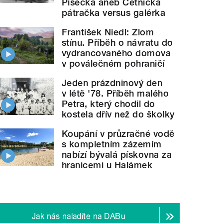
Písecka aneb Četnická
pátračka versus galérka
František Niedl: Zlom
stínu. Příběh o návratu do
vydrancovaného domova
v poválečném pohraničí
Jeden prázdninový den
v létě '78. Příběh malého
Petra, který chodil do
kostela dřív než do školky
Koupání v průzračné vodě
s kompletním zázemím
nabízí bývalá pískovna za
hranicemi u Halámek
Jak nás naladíte na DABu