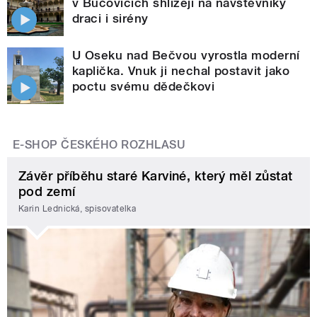
v Bučovicích shlížejí na návštěvníky
draci i sirény
U Oseku nad Bečvou vyrostla moderní
kaplička. Vnuk ji nechal postavit jako
poctu svému dědečkovi
E-SHOP ČESKÉHO ROZHLASU
Závěr příběhu staré Karviné, který měl zůstat
pod zemí
Karin Lednická, spisovatelka