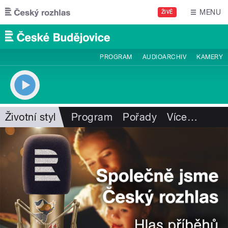
Přejít k hlavnímu obsahu
MENU
ŽIVĚ
PROGRAM
AUDIOARCHIV
KAMERY
Životní styl
Program
Pořady
Více
…