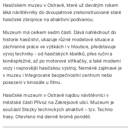
Hasičském muzeu v Ostravě, které už devátým rokem
láká návštěvníky do dvoupatrové zrekonstruované staré
hasičské zbrojnice na atraktivní podívanou.
Muzeum má celkem sedm částí. Dává nahlédnout do
historie hasičství, ukazuje různé modelové situace a
záchranné práce ve výškách i v hloubce, představuje
vývoj techniky - od hasičských kbelíků, přes ruční a
koněspřežné, až po motorové stříkačky, a také moderní
vozy i nejnovější hasičskou výstroj. Neméně zajímavé je
v muzeu i Integrované bezpečnostní centrum nebo
posezení v kinosále u filmu.
Hasičské muzeum v Ostravě najdou návštěvníci v
městské části Přívoz na Zakrejsově ulici. Muzeum je
součástí Stezky technických atraktivit – tzv. Techno
trasy. Otevřeno má denně kromě pondělí.