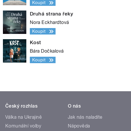
Koupit
Druhá strana řeky
Nora Eckhardtová
Koupit
Kost
Bára Dočkalová
Koupit
Český rozhlas
O nás
Válka na Ukrajině
Jak nás naladíte
Komunální volby
Nápověda