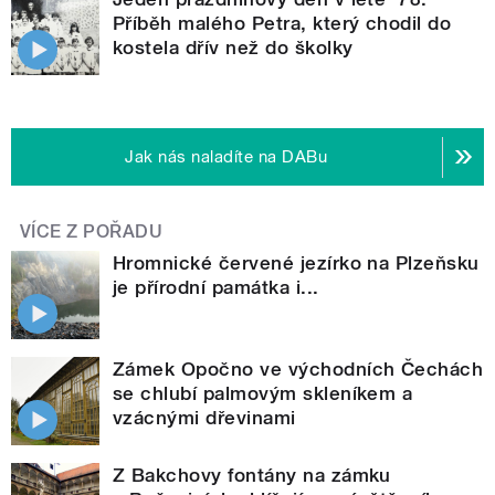
Příběh malého Petra, který chodil do
kostela dřív než do školky
Jak nás naladíte na DABu
VÍCE Z POŘADU
Hromnické červené jezírko na Plzeňsku
je přírodní památka i...
Zámek Opočno ve východních Čechách
se chlubí palmovým skleníkem a
vzácnými dřevinami
Z Bakchovy fontány na zámku