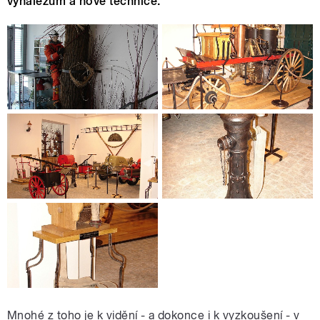
vynálezům a nové technice.
Mnohé z toho je k vidění - a dokonce i k vyzkoušení - v