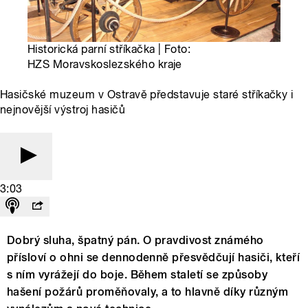
Historická parní stříkačka | Foto:
HZS Moravskoslezského kraje
Hasičské muzeum v Ostravě představuje staré stříkačky i
nejnovější výstroj hasičů
3:03
Dobrý sluha, špatný pán. O pravdivost známého
přísloví o ohni se dennodenně přesvědčují hasiči, kteří
s ním vyrážejí do boje. Během staletí se způsoby
hašení požárů proměňovaly, a to hlavně díky různým