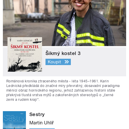
Šikmý kostel 3
Koupit
Románová kronika ztraceného města - léta 1945–1961. Karin
Lednická předkládá do značné míry převratný, dosavadní paradigma
měnící obraz hornického regionu, jehož zahlazenou historii stále
překrývá tlustá vrstva mýtů a zakořeněných stereotypů o „černé
zemi a rudém kraji“.
Sestry
Martin Uhlíř