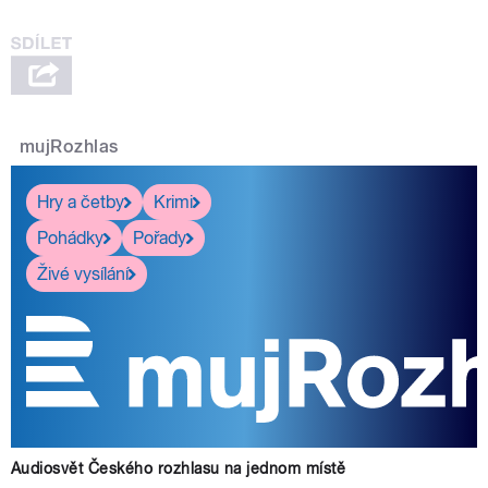
mujRozhlas
Hry a četby
Krimi
Pohádky
Pořady
Živé vysílání
Audiosvět Českého rozhlasu na jednom místě