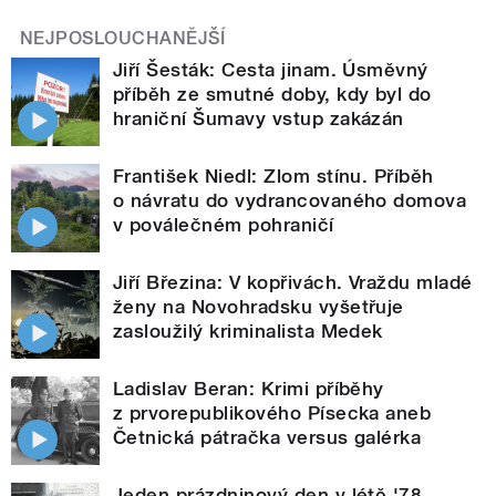
NEJPOSLOUCHANĚJŠÍ
Jiří Šesták: Cesta jinam. Úsměvný
příběh ze smutné doby, kdy byl do
hraniční Šumavy vstup zakázán
František Niedl: Zlom stínu. Příběh
o návratu do vydrancovaného domova
v poválečném pohraničí
Jiří Březina: V kopřivách. Vraždu mladé
ženy na Novohradsku vyšetřuje
zasloužilý kriminalista Medek
Ladislav Beran: Krimi příběhy
z prvorepublikového Písecka aneb
Četnická pátračka versus galérka
Jeden prázdninový den v létě '78.