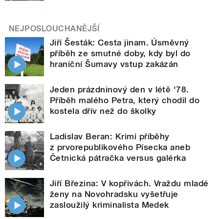
NEJPOSLOUCHANĚJŠÍ
Jiří Šesták: Cesta jinam. Úsměvný
příběh ze smutné doby, kdy byl do
hraniční Šumavy vstup zakázán
Jeden prázdninový den v létě '78.
Příběh malého Petra, který chodil do
kostela dřív než do školky
Ladislav Beran: Krimi příběhy
z prvorepublikového Písecka aneb
Četnická pátračka versus galérka
Jiří Březina: V kopřivách. Vraždu mladé
ženy na Novohradsku vyšetřuje
zasloužilý kriminalista Medek