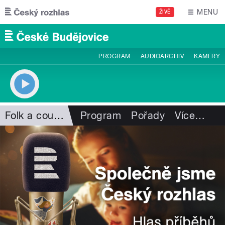
Přejít k hlavnímu obsahu
MENU
ŽIVĚ
PROGRAM
AUDIOARCHIV
KAMERY
Folk a country
Program
Pořady
Více
…