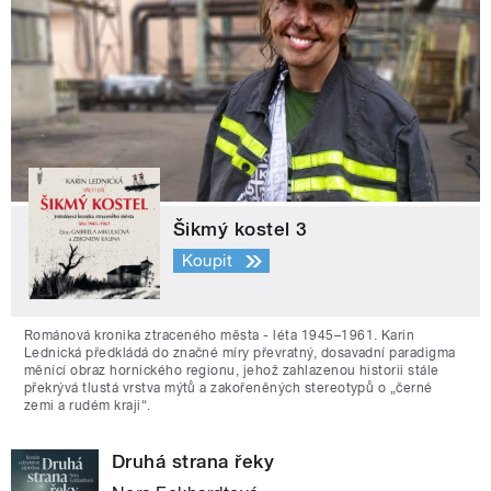
Šikmý kostel 3
Koupit
Románová kronika ztraceného města - léta 1945–1961. Karin
Lednická předkládá do značné míry převratný, dosavadní paradigma
měnící obraz hornického regionu, jehož zahlazenou historii stále
překrývá tlustá vrstva mýtů a zakořeněných stereotypů o „černé
zemi a rudém kraji“.
Druhá strana řeky