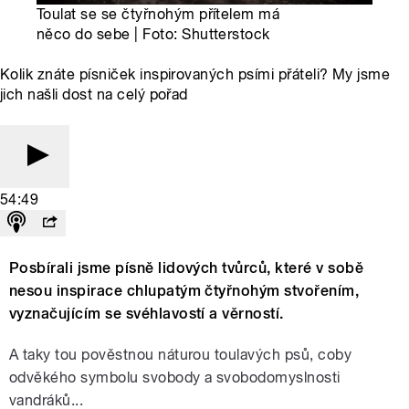
Toulat se se čtyřnohým přítelem má
něco do sebe | Foto: Shutterstock
Kolik znáte písniček inspirovaných psími přáteli? My jsme
jich našli dost na celý pořad
54:49
Posbírali jsme písně lidových tvůrců, které v sobě
nesou inspirace chlupatým čtyřnohým stvořením,
vyznačujícím se svéhlavostí a věrností.
A taky tou pověstnou náturou toulavých psů, coby
odvěkého symbolu svobody a svobodomyslnosti
vandráků...