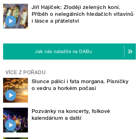
Jiří Hájíček: Zloději zelených koní.
Příběh o nelegálních hledačích vltavínů
i lásce a přátelství
Jak nás naladíte na DABu
VÍCE Z POŘADU
Slunce pálící i fata morgana. Písničky
o vedru a horkém počasí
Pozvánky na koncerty, folkové
kalendárium a další