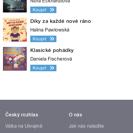
Nora Eckhardtová
Koupit
Díky za každé nové ráno
Halina Pawlowská
Koupit
Klasické pohádky
Daniela Fischerová
Koupit
Český rozhlas
O nás
Válka na Ukrajině
Jak nás naladíte