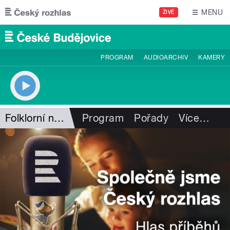
Přejít k hlavnímu obsahu
MENU
ŽIVĚ
PROGRAM
AUDIOARCHIV
KAMERY
Folklorní notování
Program
Pořady
Více
…