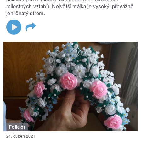
milostných vztahů. Největší májka je vysoký, převážně
jehličnatý strom.
Folklór
24. duben 2021