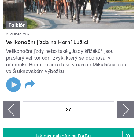
Folklór
3. duben 2021
Velikonoční jízda na Horní Lužici
Velikonoční jízdy nebo také „Jízdy křižáků“ jsou
prastarý velikonoční zvyk, který se dochoval v
německé Horní Lužici a také v našich Mikulášovicích
ve Šluknovském výběžku.
STRÁNKY
27
n
zí
Jak nás naladíte na DABu