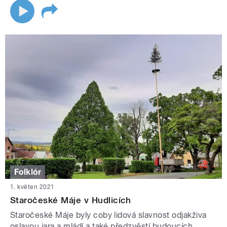
Folklór
1. květen 2021
Staročeské Máje v Hudlicích
Staročeské Máje byly coby lidová slavnost odjakživa
oslavou jara a mládí a také předzvěstí budoucích