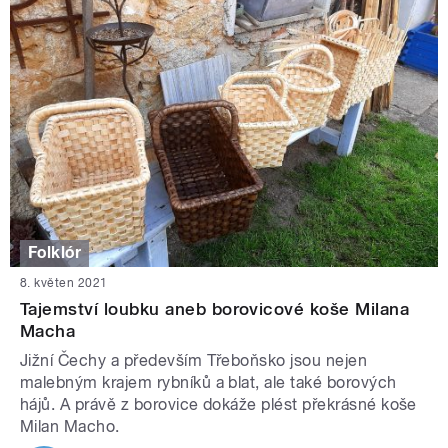
Folklór
8. květen 2021
Tajemství loubku aneb borovicové koše Milana
Macha
Jižní Čechy a především Třeboňsko jsou nejen
malebným krajem rybníků a blat, ale také borových
hájů. A právě z borovice dokáže plést překrásné koše
Milan Macho.