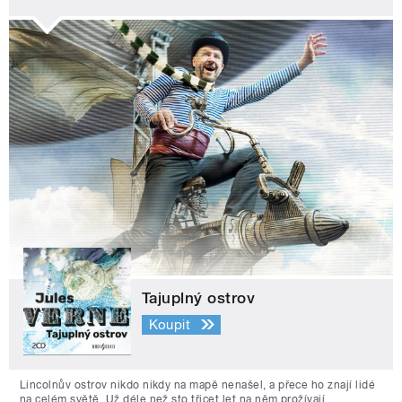
Tajuplný ostrov
Koupit
Lincolnův ostrov nikdo nikdy na mapě nenašel, a přece ho znají lidé
na celém světě. Už déle než sto třicet let na něm prožívají