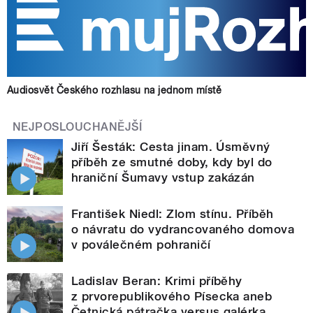
Audiosvět Českého rozhlasu na jednom místě
NEJPOSLOUCHANĚJŠÍ
Jiří Šesták: Cesta jinam. Úsměvný
příběh ze smutné doby, kdy byl do
hraniční Šumavy vstup zakázán
František Niedl: Zlom stínu. Příběh
o návratu do vydrancovaného domova
v poválečném pohraničí
Ladislav Beran: Krimi příběhy
z prvorepublikového Písecka aneb
Četnická pátračka versus galérka