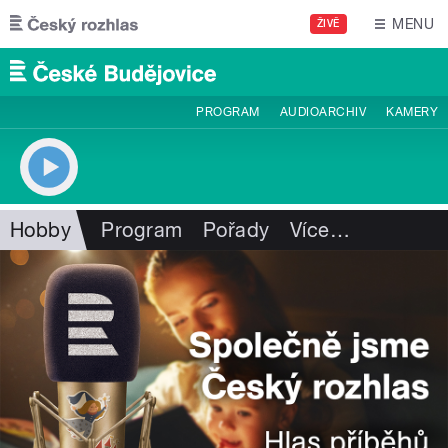
Přejít k hlavnímu obsahu
MENU
ŽIVĚ
PROGRAM
AUDIOARCHIV
KAMERY
Hobby
Program
Pořady
Více
…