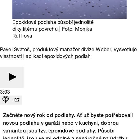
Epoxidová podlaha působí jednolitě
díky litému povrchu | Foto: Monika
Ruffrová
Pavel Svatoš, produktový manažer divize Weber, vysvětluje
vlastnosti i aplikaci epoxidových podlah
3:03
Začněte nový rok od podlahy. Ať už byste potřebovali
novou podlahu v garáži nebo v kuchyni, dobrou
variantou jsou tzv. epoxidové podlahy. Působí
jednolitě, jsou velmi odolné a nenáročné na údržbu.