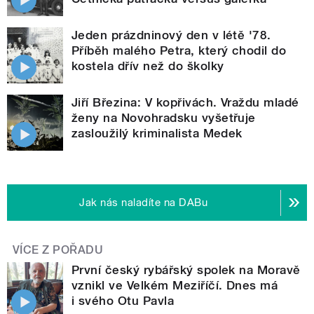
Jeden prázdninový den v létě '78.
Příběh malého Petra, který chodil do
kostela dřív než do školky
Jiří Březina: V kopřivách. Vraždu mladé
ženy na Novohradsku vyšetřuje
zasloužilý kriminalista Medek
Jak nás naladíte na DABu
VÍCE Z POŘADU
První český rybářský spolek na Moravě
vznikl ve Velkém Meziříčí. Dnes má
i svého Otu Pavla