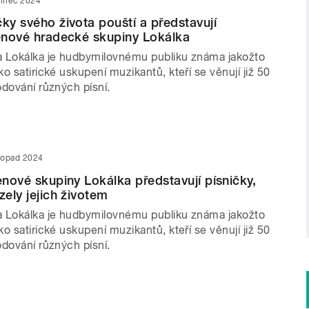
sinec 2024
čky svého života pouští a představují
lenové hradecké skupiny Lokálka
 Lokálka je hudbymilovnému publiku známa jakožto
o satirické uskupení muzikantů, kteří se věnují již 50
odování různých písní.
stopad 2024
enové skupiny Lokálka představují písničky,
zely jejich životem
 Lokálka je hudbymilovnému publiku známa jakožto
o satirické uskupení muzikantů, kteří se věnují již 50
odování různých písní.