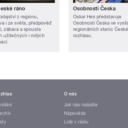
české ráno
Osobnosti Česka
dajství z regionu,
Oskar Hes představuje
a i ze světa, předpověď
Osobnosti Česka ve vysíl
í, zábava a spousta
regionálních stanic Česk
ch užitečných i milých
rozhlasu.
ací.
zhlas
O nás
ysílání
Jak nás naladíte
rchiv
Nápověda
sty
Lidé v rádiu