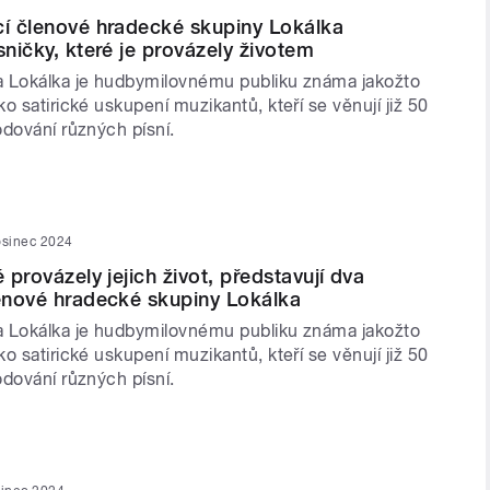
cí členové hradecké skupiny Lokálka
sničky, které je provázely životem
 Lokálka je hudbymilovnému publiku známa jakožto
o satirické uskupení muzikantů, kteří se věnují již 50
odování různých písní.
osinec 2024
é provázely jejich život, představují dva
lenové hradecké skupiny Lokálka
 Lokálka je hudbymilovnému publiku známa jakožto
o satirické uskupení muzikantů, kteří se věnují již 50
odování různých písní.