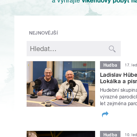
NEJNOVĚJŠÍ
Hudba
17. le
Ladislav Hübe
Lokálka a písn
Hudební skupina
výrazné parodick
let zejména par
Hudba
10. le