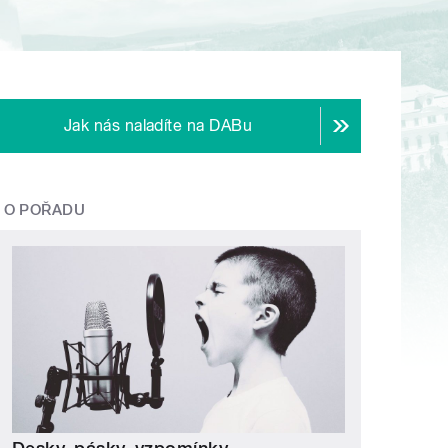
Jak nás naladíte na DABu
O POŘADU