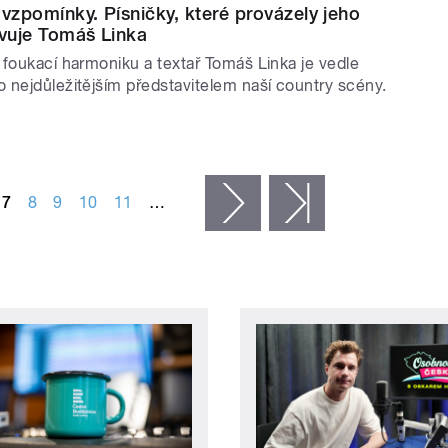
 vzpomínky. Písničky, které provázely jeho
avuje Tomáš Linka
 foukací harmoniku a textař Tomáš Linka je vedle
 nejdůležitějším představitelem naší country scény.
7
8
9
10
11
…
následující ›
poslední »