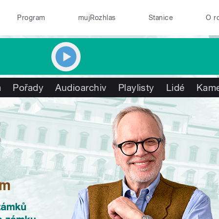
Program
mujRozhlas
Stanice
O r
m
Pořady
Audioarchiv
Playlisty
Lidé
Kame