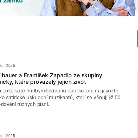
den 2025
lbauer a František Zapadlo ze skupiny
ičky, které provázely jejich život
 Lokálka je hudbymilovnému publiku známa jakožto
o satirické uskupení muzikantů, kteří se věnují již 50
odování různých písní.
den 2025