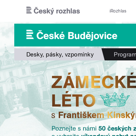
Přejít k hlavnímu obsahu
iRozhlas
Desky, pásky, vzpomínky
Progra