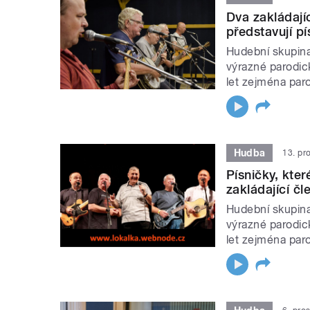
Dva zakládají
představují pí
Hudební skupina
výrazné parodick
let zejména par
Hudba
13. pr
Písničky, kter
zakládající č
Hudební skupina
výrazné parodick
let zejména par