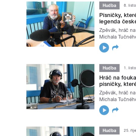
Hudba
8. lis
Písničky, kter
legenda česk
Zpěvák, hráč na
Michala Tučného
Hudba
1. lis
Hráč na fouka
písničky, kte
Zpěvák, hráč na
Michala Tučného
Hudba
25. ří