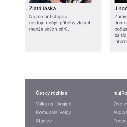
Zlatá láska
Jiho
Nejromantičtější a
Zpravo
nejdojemnější příběhy zlatých
domov
manželských párů.
počas
další
inform
Český rozhlas
mujRo
Válka na Ukrajině
Živé v
Komunální volby
Audioa
Stanice
Podca