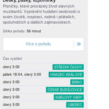
Desky, pásky, vzpomínky
Písničky, které provázely život slavných
muzikantů. Vyprávění hudební osobnosti o
svém životě, inspiraci, rodině i přátelích,
spoluhráčích a dalších zajímavostech.
Délka pořadu:
56 minut
Více o pořadu
Čas vysílání
úterý 3:00
STŘEDNÍ ČECHY
pátek 18:04, úterý 3:00
HRADEC KRÁLOVÉ
úterý 3:00
BRNO
úterý 3:00
ČESKÉ BUDĚJOVICE
úterý 3:00
KARLOVY VARY
úterý 3:00
LIBEREC