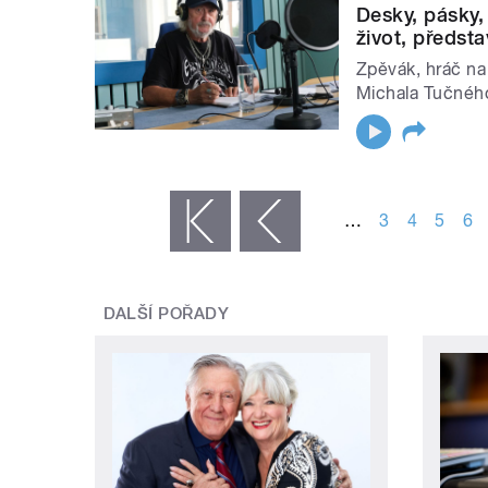
Desky, pásky,
život, předst
Zpěvák, hráč na
Michala Tučného
STRÁNKY
…
3
4
5
6
« první
‹ předchozí
DALŠÍ POŘADY