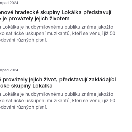
stopad 2024
lenové hradecké skupiny Lokálka představují
é je provázely jejich životem
 Lokálka je hudbymilovnému publiku známa jakožto
o satirické uskupení muzikantů, kteří se věnují již 50
odování různých písní.
stopad 2024
é provázely jejich život, představují zakládající
ecké skupiny Lokálka
 Lokálka je hudbymilovnému publiku známa jakožto
o satirické uskupení muzikantů, kteří se věnují již 50
odování různých písní.