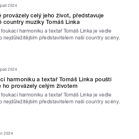
topad 2024
é provázely celý jeho život, představuje
é country muziky Tomáš Linka
 foukací harmoniku a textař Tomáš Linka je vedle
 nejdůležitějším představitelem naší country scény.
topad 2024
cí harmoniku a textař Tomáš Linka pouští
ré ho provázely celým životem
 foukací harmoniku a textař Tomáš Linka je vedle
 nejdůležitějším představitelem naší country scény.
jen 2024