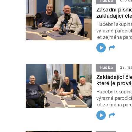
Hudba
6. pro
Zásadní písni
zakládající č
Hudební skupina
výrazné parodick
let zejména par
Hudba
29. li
Zakládající čl
které je prová
Hudební skupina
výrazné parodick
let zejména par