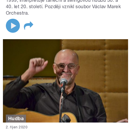
1999, interpretuje taneční a swingovou hudbu 30. a
40. let 20. století. Později vznikl soubor Václav Marek
Orchestra.
Hudba
2. říjen 2020