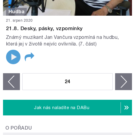
Hudba
21. srpen 2020
21.8. Desky, pásky, vzpomínky
Známý muzikant Jan Vančura vzpomíná na hudbu,
která jej v životě nejvíc ovlivnila. (7. část)
STRÁNKY
24
n
zí
Jak nás naladíte na DABu
O POŘADU