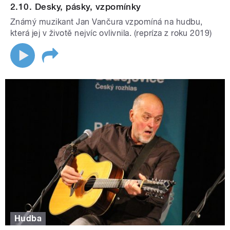
2.10. Desky, pásky, vzpomínky
Známý muzikant Jan Vančura vzpomíná na hudbu,
která jej v životě nejvíc ovlivnila. (repríza z roku 2019)
Hudba