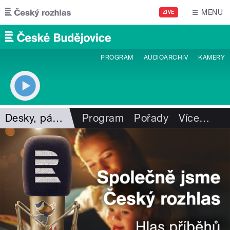
Přejít k hlavnímu obsahu
MENU
ŽIVĚ
PROGRAM
AUDIOARCHIV
KAMERY
Desky, pásky, vzpomínky
Program
Pořady
Více
…