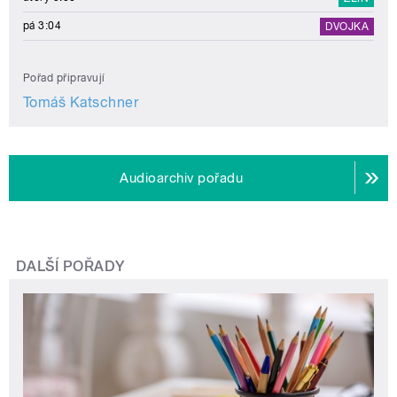
pá 3:04
DVOJKA
Pořad připravují
Tomáš Katschner
Audioarchiv pořadu
DALŠÍ POŘADY