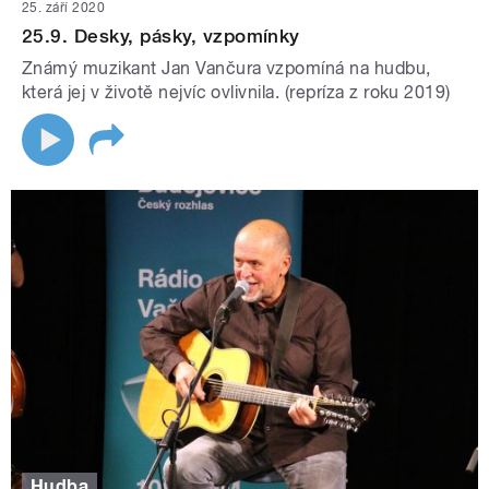
25. září 2020
25.9. Desky, pásky, vzpomínky
Známý muzikant Jan Vančura vzpomíná na hudbu,
která jej v životě nejvíc ovlivnila. (repríza z roku 2019)
Hudba