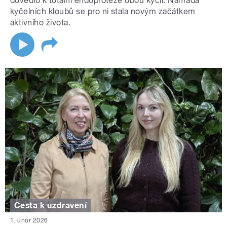
dovedlo k totální endoprotéze obou kyčlí. Náhrada
kyčelních kloubů se pro ni stala novým začátkem
aktivního života.
Cesta k uzdravení
1. únor 2026