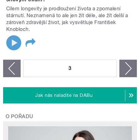
Cílem longevity je prodloužení života a zpomalení
stárnutí. Neznamená to ale jen žít déle, ale žít delší a
zároveň zdravější život, jak vysvětluje František
Knobloch.
STRÁNKY
3
n
zí
Jak nás naladíte na DABu
O POŘADU