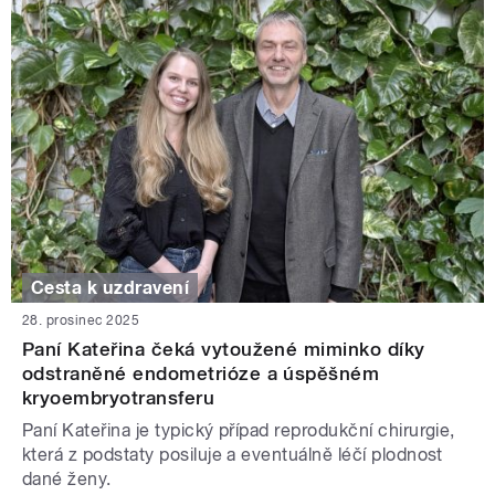
Cesta k uzdravení
28. prosinec 2025
Paní Kateřina čeká vytoužené miminko díky
odstraněné endometrióze a úspěšném
kryoembryotransferu
Paní Kateřina je typický případ reprodukční chirurgie,
která z podstaty posiluje a eventuálně léčí plodnost
dané ženy.