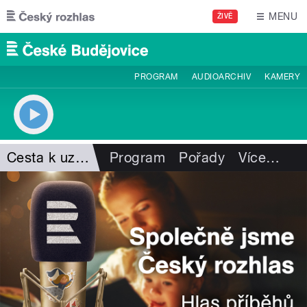
Přejít k hlavnímu obsahu
MENU
ŽIVĚ
PROGRAM
AUDIOARCHIV
KAMERY
Cesta k uzdravení
Program
Pořady
Více
…