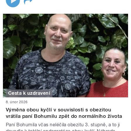
Cesta k uzdravení
8. únor 2026
Výměna obou kyčlí v souvislosti s obezitou
vrátila paní Bohumilu zpět do normálního života
Paní Bohumila včas neléčila obezitu 3. stupně, a to ji