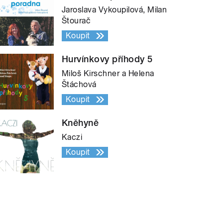
Jaroslava Vykoupilová, Milan
Štourač
Koupit
Hurvínkovy příhody 5
Miloš Kirschner a Helena
Štáchová
Koupit
Kněhyně
Kaczi
Koupit