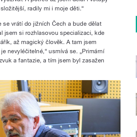
ožitější, radily mi i moje děti.“
e se vrátí do jižních Čech a bude dělat
l jsem si rozhlasovou specializaci, kde
vářík, až magický člověk. A tam jsem
o je nevyléčitelné,“ usmívá se. „Primární
zvuk a fantazie, a tím jsem byl zasažen