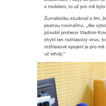
s mobilem, to už pro mě bylo sl
Žurnalistiku studoval s tím, ž
psanou novinařinu. „Ale vybra
působil profesor Vladimír Ko
chytil ten rozhlasový virus, t
rozhlasové spojení je pro mě 
už tehdy.“