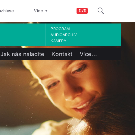
ozhlase
Více
ŽIVĚ
PROGRAM
AUDIOARCHIV
KAMERY
Jak nás naladíte
Kontakt
Více
…