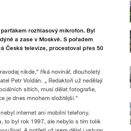
ho parťákem rozhlasový mikrofon. Byl
dýně a zase v Moskvě. S pořadem
lá Česká televize, procestoval přes 50
avodaj nikde,“ říká novinář, dlouholetý
atel Petr Voldán. „ Redaktoři už nedělají
ociálních sítích, musí dělat fotografie,
ce je dnes mnohem složitější.“
nebyl internet ani mobilní telefony.
to byl rok 1997, ale nebylo s tím tolik
využíval. A potřetí už jsem dělal i vstupy