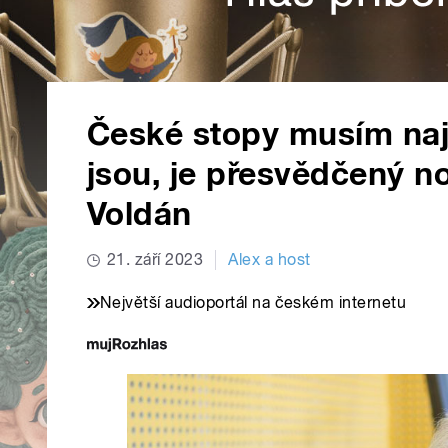
České stopy musím nají
jsou, je přesvědčený no
Voldán
21. září 2023
Alex a host
Největší audioportál na českém internetu