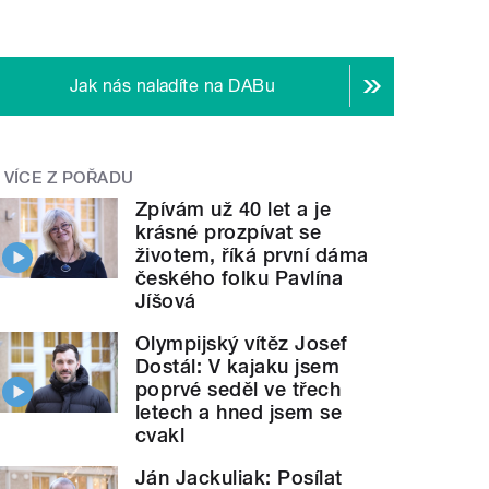
Jak nás naladíte na DABu
VÍCE Z POŘADU
Zpívám už 40 let a je
krásné prozpívat se
životem, říká první dáma
českého folku Pavlína
Jíšová
Olympijský vítěz Josef
Dostál: V kajaku jsem
poprvé seděl ve třech
letech a hned jsem se
cvakl
Ján Jackuliak: Posílat