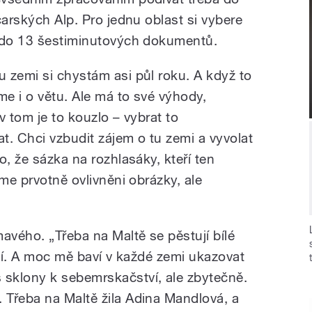
carských Alp. Pro jednu oblast si vybere
e do 13 šestiminutových dokumentů.
 zemi si chystám asi půl roku. A když to
e i o větu. Ale má to své výhody,
v tom je to kouzlo – vybrat to
at. Chci vzbudit zájem o tu zemi a vyvolat
o, že sázka na rozhlasáky, kteří ten
sme prvotně ovlivněni obrázky, ale
avého. „Třeba na Maltě se pěstují bílé
ědí. A moc mě baví v každé zemi ukazovat
sklony k sebemrskačství, ale zbytečně.
Třeba na Maltě žila Adina Mandlová, a