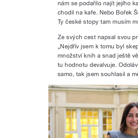
nám se podařilo najít jejího 
chodil na kafe. Nebo Bořek Ší
Ty české stopy tam musím mí
Ze svých cest napsal svou p
„Nejdřív jsem k tomu byl ske
množství knih a snad ještě vě
tu hodnotu devalvuje. Odoláva
samo, tak jsem souhlasil a m