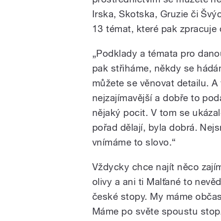
Irska, Skotska, Gruzie či Švý
13 témat, které pak zpracuj
„Podklady a témata pro danou
pak střiháme, někdy se hádám
můžete se věnovat detailu. A 
nejzajímavější a dobře to pod
nějaký pocit. V tom se ukázal
pořad dělají, byla dobrá. Nej
vnímáme to slovo.“
Vždycky chce najít něco zajím
olivy a ani ti Malťané to nev
české stopy. My máme občas 
Máme po světe spoustu stop. 