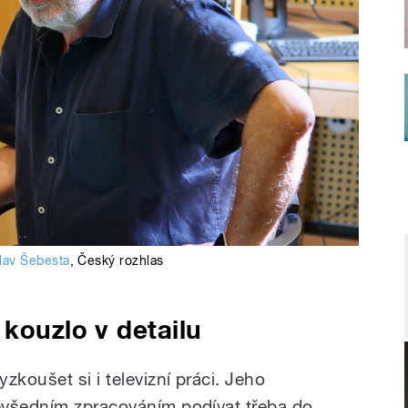
slav Šebesta
,
Český rozhlas
 kouzlo v detailu
zkoušet si i televizní práci. Jeho
evšedním zpracováním podívat třeba do