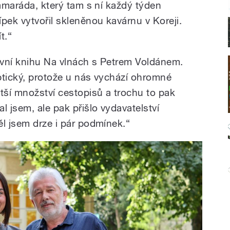
kamaráda, který tam s ní každý týden
pek vytvořil skleněnou kavárnu v Koreji.
t.“
rvní knihu Na vlnách s Petrem Voldánem.
ptický, protože u nás vychází ohromné
tší množství cestopisů a trochu to pak
l jsem, ale pak přišlo vydavatelství
ěl jsem drze i pár podmínek.“