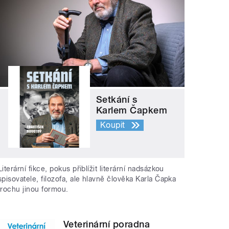
Setkání s
Karlem Čapkem
Koupit
Literární fikce, pokus přiblížit literární nadsázkou
spisovatele, filozofa, ale hlavně člověka Karla Čapka
trochu jinou formou.
Veterinární poradna