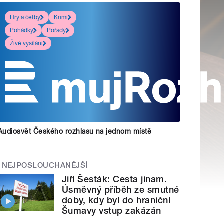
Hry a četby
Krimi
Pohádky
Pořady
Živé vysílání
Audiosvět Českého rozhlasu na jednom místě
NEJPOSLOUCHANĚJŠÍ
Jiří Šesták: Cesta jinam.
Úsměvný příběh ze smutné
doby, kdy byl do hraniční
Šumavy vstup zakázán