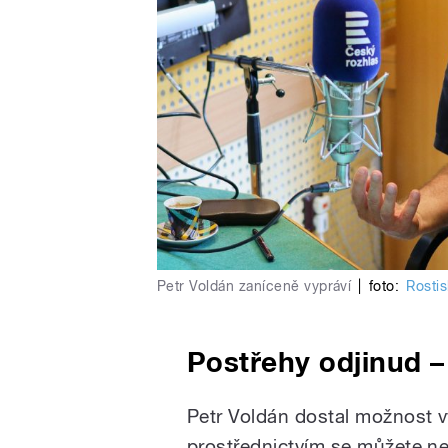
Petr Voldán zaníceně vypráví
|
foto:
Rosti
Postřehy odjinud –
Petr Voldán dostal možnost vy
prostřednictvím se můžete n