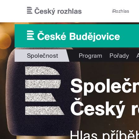
Přejít k hlavnímu obsahu
iRozhlas
Společnost
Program
Pořady