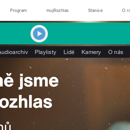
Program
mujRozhlas
Stanice
O r
Audioarchiv
Playlisty
Lidé
Kamery
O nás