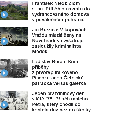
František Niedl: Zlom
stínu. Příběh o návratu do
vydrancovaného domova
v poválečném pohraničí
Jiří Březina: V kopřivách.
Vraždu mladé ženy na
Novohradsku vyšetřuje
zasloužilý kriminalista
Medek
Ladislav Beran: Krimi
příběhy
z prvorepublikového
Písecka aneb Četnická
pátračka versus galérka
Jeden prázdninový den
v létě '78. Příběh malého
Petra, který chodil do
kostela dřív než do školky