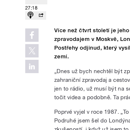
27:18
Více než čtvrt století je je
zpravodajem v Moskvě, Lon
Postřehy odjinud, který vysí
zemí.
„Dnes už bych nechtěl být zpr
zahraniční zpravodaj a cestov
jen to rádio, už musí být na s
točit videa a podobně. Ta prá
Poprvé vyjel v roce 1987. „To 
Podruhé jsem šel do Londýna, 
zkušeností, i když už jsem to 