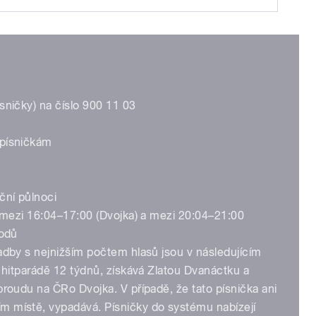
sničky) na číslo 900 11 03
 písničkám
ční půlnoci
. mezi 16:04–17:00 (Dvojka) a mezi 20:04–21:00
bodů
adby s nejnižším počtem hlasů jsou v následujícím
v hitparádě 12 týdnů, získává Zlatou Dvanáctku a
proudu na ČRo Dvojka. V případě, že tato písnička ani
m místě, vypadává. Písničky do systému nabízejí