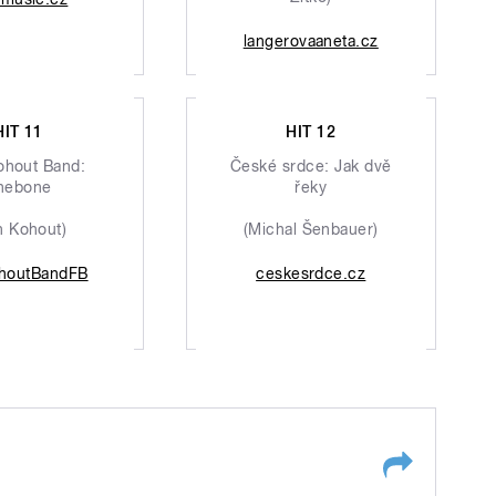
langerovaaneta.cz
HIT 11
HIT 12
ohout Band:
České srdce: Jak dvě
nebone
řeky
n Kohout)
(Michal Šenbauer)
houtBandFB
ceskesrdce.cz