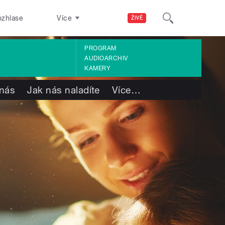
ozhlase
Více
ŽIVĚ
PROGRAM
AUDIOARCHIV
KAMERY
nás
Jak nás naladíte
Více
…