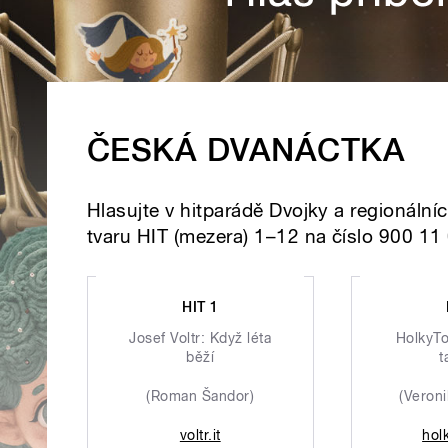
ČESKÁ DVANÁCTKA
Hlasujte v hitparádě Dvojky a regionáln
tvaru HIT (mezera) 1–12 na číslo 900 11
HIT 1
Josef Voltr: Když léta
HolkyTo
běží
t
(Roman Šandor)
(Veron
voltr.it
hol