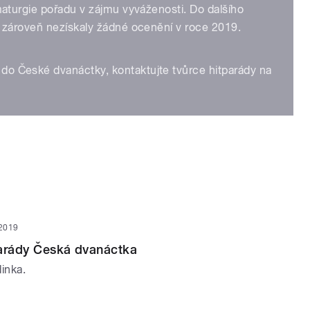
amaturgie pořadu v zájmu vyváženosti. Do dalšího
a zároveň nezískaly žádné ocenění v roce 2019.
do České dvanáctky, kontaktujte tvůrce hitparády na
 2019
parády Česká dvanáctka
inka.