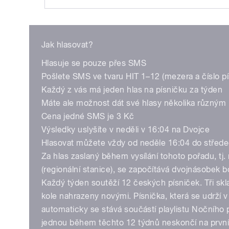
Play
Jak hlasovat?
Hlasuje se pouze přes SMS
Pošlete SMS ve tvaru HIT 1–12 (mezera a číslo pí
Každý z vás má jeden hlas na písničku za týden
Máte ale možnost dát své hlasy několika různým
Cena jedné SMS je 3 Kč
/
Výsledky uslyšíte v neděli v 16:04 na Dvojce
Hlasovat můžete vždy od neděle 16:04 do střede
Za hlas zaslaný během vysílání tohoto pořadu, tj
(regionální stanice), se započítává dvojnásobek 
Každý týden soutěží 12 českých písniček. Tři skl
kole nahrazeny novými. Písnička, která se udrží 
automaticky se stává součástí playlistu Nočního 
jednou během těchto 12 týdnů neskončí na první
pause