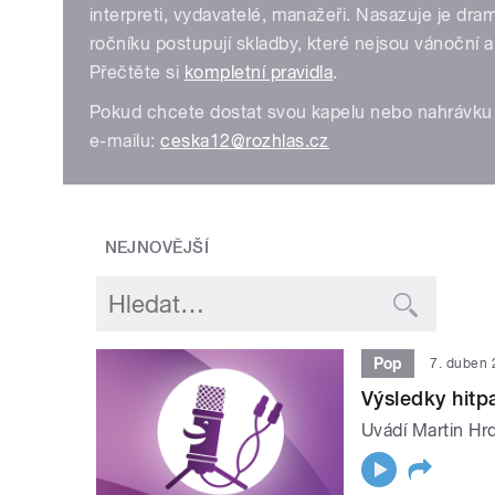
interpreti, vydavatelé, manažeři. Nasazuje je dr
ročníku postupují skladby, které nejsou vánoční 
Přečtěte si
kompletní pravidla
.
Pokud chcete dostat svou kapelu nebo nahrávku 
e-mailu:
ceska12@rozhlas.cz
NEJNOVĚJŠÍ
Pop
7. duben
Výsledky hit
Uvádí Martin Hrd