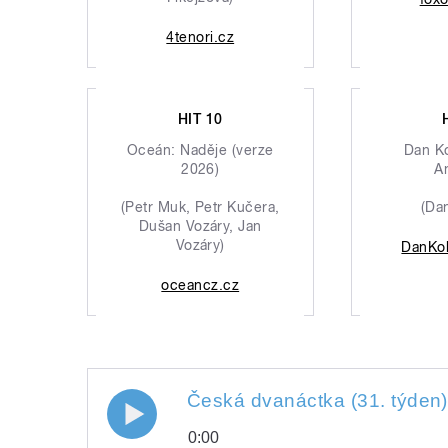
4tenori.cz
HIT 10
Oceán: Naděje (verze
Dan K
2026)
A
(Petr Muk, Petr Kučera,
(Da
Dušan Vozáry, Jan
Vozáry)
DanKo
oceancz.cz
Česká dvanáctka (31. týden)
0:00