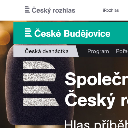
Přejít k hlavnímu obsahu
iRozhlas
Česká dvanáctka
Program
Pořa