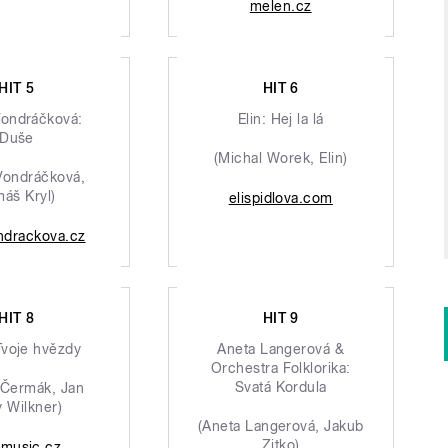
melen.cz
HIT 5
HIT 6
Vondráčková:
Elin: Hej la lá
Duše
(Michal Worek, Elin)
Vondráčková,
áš Kryl)
elispidlova.com
ndrackova.cz
HIT 8
HIT 9
Tvoje hvězdy
Aneta Langerová &
Orchestra Folklorika:
Svatá Kordula
 Čermák, Jan
 Wilkner)
(Aneta Langerová, Jakub
Zitko)
omusic.cz