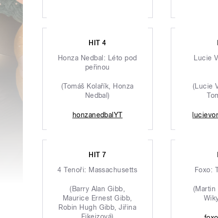
HIT 4
Honza Nedbal: Léto pod
Lucie 
peřinou
(Tomáš Kolařík, Honza
(Lucie 
Nedbal)
Tom
honzanedbalYT
lucievo
HIT 7
4 Tenoři: Massachusetts
Foxo: 
(Barry Alan Gibb,
(Martin
Maurice Ernest Gibb,
Wiky
Robin Hugh Gibb, Jiřina
Fikejzová)
fox