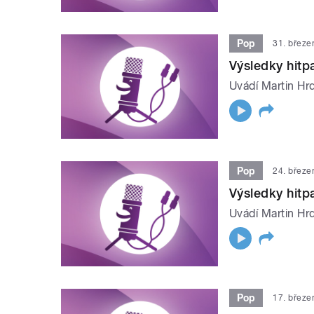
Pop
31. březe
Výsledky hit
Uvádí Martin Hrd
Pop
24. březe
Výsledky hit
Uvádí Martin Hrd
Pop
17. březe