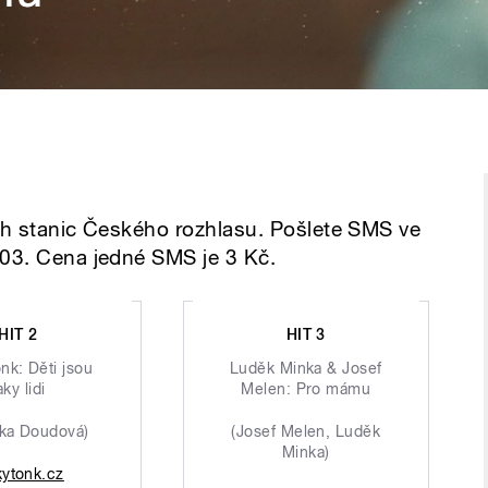
ích stanic Českého rozhlasu. Pošlete SMS ve
 03. Cena jedné SMS je 3 Kč.
HIT 2
HIT 3
nk: Děti jsou
Luděk Minka & Josef
aky lidi
Melen: Pro mámu
ika Doudová)
(Josef Melen, Luděk
Minka)
kytonk.cz