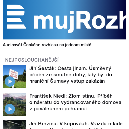
Audiosvět Českého rozhlasu na jednom místě
NEJPOSLOUCHANĚJŠÍ
Jiří Šesták: Cesta jinam. Úsměvný
příběh ze smutné doby, kdy byl do
hraniční Šumavy vstup zakázán
František Niedl: Zlom stínu. Příběh
o návratu do vydrancovaného domova
v poválečném pohraničí
Jiří Březina: V kopřivách. Vraždu mladé