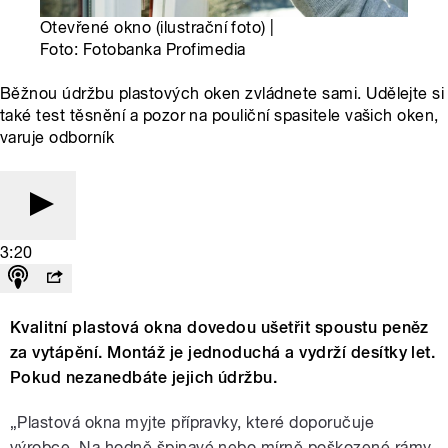
Otevřené okno (ilustrační foto) |
Foto: Fotobanka Profimedia
Běžnou údržbu plastových oken zvládnete sami. Udělejte si
také test těsnění a pozor na pouliční spasitele vašich oken,
varuje odborník
3:20
Kvalitní plastová okna dovedou ušetřit spoustu peněz
za vytápění. Montáž je jednoduchá a vydrží desítky let.
Pokud nezanedbáte jejich údržbu.
„Plastová okna myjte přípravky, které doporučuje
výrobce. Na hodně špinavé nebo mírně poškozené rámy