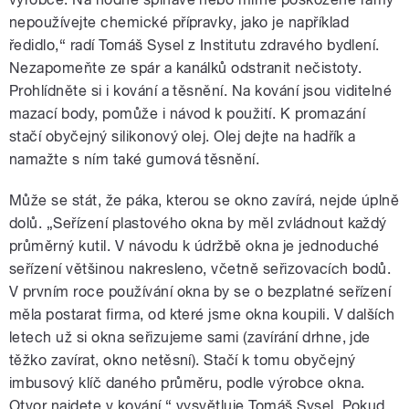
nepoužívejte chemické přípravky, jako je například
ředidlo,“ radí Tomáš Sysel z Institutu zdravého bydlení.
Nezapomeňte ze spár a kanálků odstranit nečistoty.
Prohlídněte si i kování a těsnění. Na kování jsou viditelné
mazací body, pomůže i návod k použití. K promazání
stačí obyčejný silikonový olej. Olej dejte na hadřík a
namažte s ním také gumová těsnění.
Může se stát, že páka, kterou se okno zavírá, nejde úplně
dolů. „Seřízení plastového okna by měl zvládnout každý
průměrný kutil. V návodu k údržbě okna je jednoduché
seřízení většinou nakresleno, včetně seřizovacích bodů.
V prvním roce používání okna by se o bezplatné seřízení
měla postarat firma, od které jsme okna koupili. V dalších
letech už si okna seřizujeme sami (zavírání drhne, jde
těžko zavírat, okno netěsní). Stačí k tomu obyčejný
imbusový klíč daného průměru, podle výrobce okna.
Otvor najdete v kování,“ vysvětluje Tomáš Sysel. Pokud