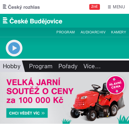
Přejít k hlavnímu obsahu
MENU
ŽIVĚ
PROGRAM
AUDIOARCHIV
KAMERY
Hobby
Program
Pořady
Více
…