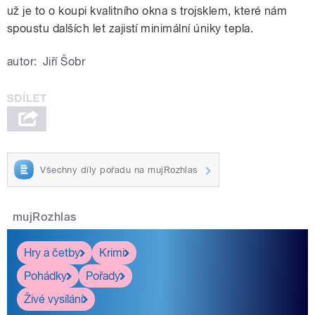
už je to o koupi kvalitního okna s trojsklem, které nám
spoustu dalších let zajistí minimální úniky tepla.
autor:
Jiří Šobr
Všechny díly pořadu na mujRozhlas
mujRozhlas
Hry a četby
Krimi
Pohádky
Pořady
Živé vysílání