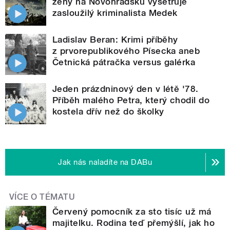
ženy na Novohradsku vyšetřuje
zasloužilý kriminalista Medek
Ladislav Beran: Krimi příběhy
z prvorepublikového Písecka aneb
Četnická pátračka versus galérka
Jeden prázdninový den v létě '78.
Příběh malého Petra, který chodil do
kostela dřív než do školky
Jak nás naladíte na DABu
VÍCE O TÉMATU
Červený pomocník za sto tisíc už má
majitelku. Rodina teď přemýšlí, jak ho