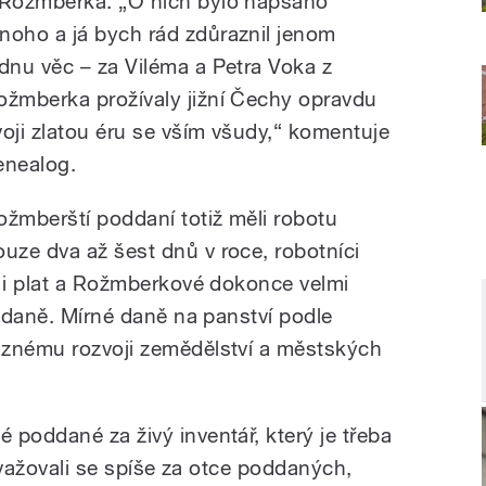
 Rožmberka. „O nich bylo napsáno
noho a já bych rád zdůraznil jenom
ednu věc – za Viléma a Petra Voka z
ožmberka prožívaly jižní Čechy opravdu
voji zlatou éru se vším všudy,“ komentuje
enealog.
ožmberští poddaní totiž měli robotu
ouze dva až šest dnů v roce, robotníci
e i plat a Rožmberkové dokonce velmi
i daně. Mírné daně na panství podle
aznému rozvoji zemědělství a městských
 poddané za živý inventář, který je třeba
Považovali se spíše za otce poddaných,