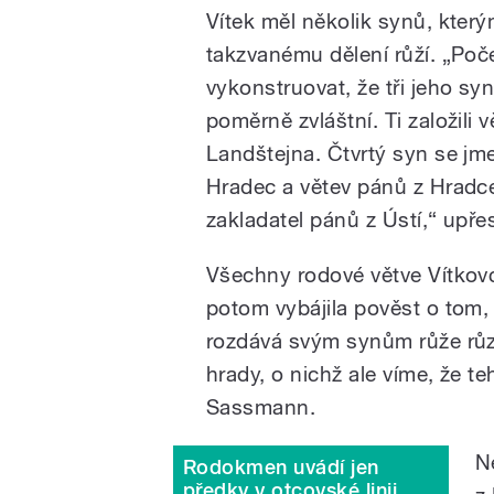
Vítek měl několik synů, kterým
takzvanému dělení růží. „Po
vykonstruovat, že tři jeho sy
poměrně zvláštní. Ti založili
Landštejna. Čtvrtý syn se jme
Hradec a větev pánů z Hradce
zakladatel pánů z Ústí,“ upř
Všechny rodové větve Vítkovců
potom vybájila pověst o tom,
rozdává svým synům růže různ
hrady, o nichž ale víme, že te
Sassmann.
N
Rodokmen uvádí jen
předky v otcovské linii,