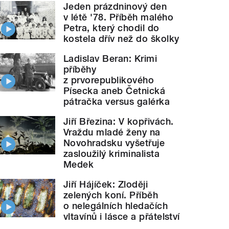
Jeden prázdninový den
v létě '78. Příběh malého
Petra, který chodil do
kostela dřív než do školky
Ladislav Beran: Krimi
příběhy
z prvorepublikového
Písecka aneb Četnická
pátračka versus galérka
Jiří Březina: V kopřivách.
Vraždu mladé ženy na
Novohradsku vyšetřuje
zasloužilý kriminalista
Medek
Jiří Hájíček: Zloději
zelených koní. Příběh
o nelegálních hledačích
vltavínů i lásce a přátelství