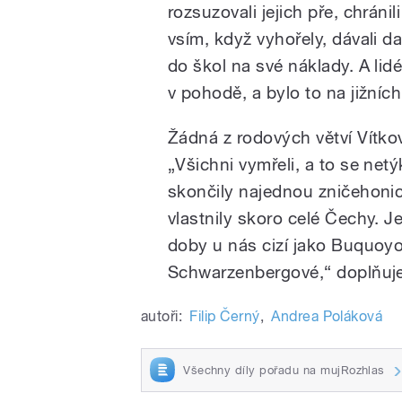
rozsuzovali jejich pře, chránil
vsím, když vyhořely, dávali da
do škol na své náklady. A lid
v pohodě, a bylo to na jižníc
Žádná z rodových větví Vítko
„Všichni vymřeli, a to se netý
skončily najednou zničehonic
vlastnily skoro celé Čechy. Je
doby u nás cizí jako Buquoy
Schwarzenbergové,“ doplňuj
autoři:
Filip Černý
,
Andrea Poláková
Všechny díly pořadu na mujRozhlas