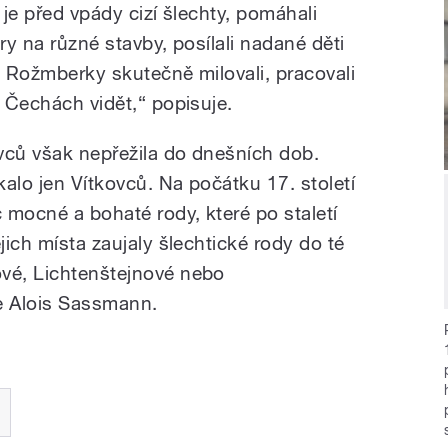
i je před vpády cizí šlechty, pomáhali
ry na různé stavby, posílali nadané děti
é Rožmberky skutečně milovali, pracovali
h Čechách vidět,“ popisuje.
vců však nepřežila do dnešních dob.
kalo jen Vítkovců. Na počátku 17. století
 mocné a bohaté rody, které po staletí
jich místa zaujaly šlechtické rody do té
ové, Lichtenštejnové nebo
e Alois Sassmann.