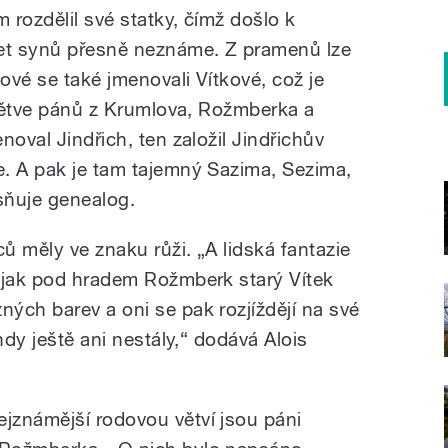
 rozdělil své statky, čímž došlo k
čet synů přesně neznáme. Z pramenů lze
nové se také jmenovali Vítkové, což je
 větve pánů z Krumlova, Rožmberka a
noval Jindřich, ten založil Jindřichův
. A pak je tam tajemný Sazima, Sezima,
esňuje genealog.
 měly ve znaku růži. „A lidská fantazie
 jak pod hradem Rožmberk starý Vítek
ých barev a oni se pak rozjíždějí na své
hdy ještě ani nestály,“ dodává Alois
ejznámější rodovou větví jsou páni