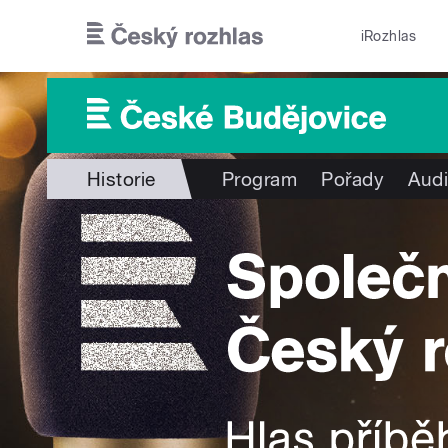
Přejít k hlavnímu obsahu
iRozhlas
Historie
Program
Pořady
Audi