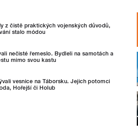
ly z čistě praktických vojenských důvodů,
ívání stalo módou
ali nečisté řemeslo. Bydleli na samotách a
ěstu mimo svou kastu
vali vesnice na Táborsku. Jejich potomci
oda, Hořejší či Holub