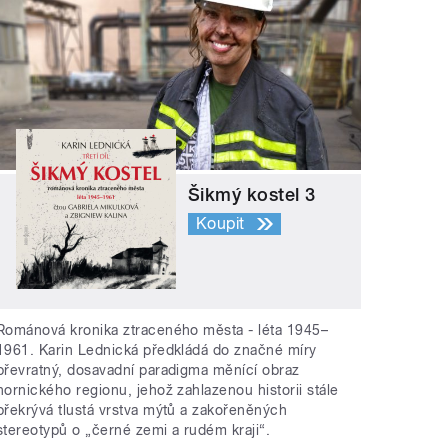
Šikmý kostel 3
Koupit
Románová kronika ztraceného města - léta 1945–
1961. Karin Lednická předkládá do značné míry
převratný, dosavadní paradigma měnící obraz
hornického regionu, jehož zahlazenou historii stále
překrývá tlustá vrstva mýtů a zakořeněných
stereotypů o „černé zemi a rudém kraji“.