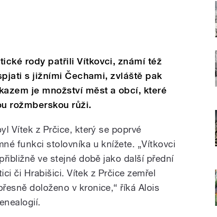
cké rody patřili Vítkovci, známí též
 spjati s jižními Čechami, zvláště pak
kazem je množství měst a obcí, které
u rožmberskou růži.
l Vítek z Prčice, který se poprvé
né funkci stolovníka u knížete. „Vítkovci
řibližně ve stejné době jako další přední
ici či Hrabišici. Vítek z Prčice zemřel
řesně doloženo v kronice,“ říká Alois
nealogií.