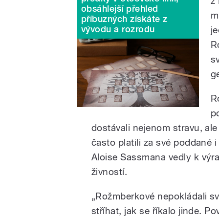
z
obsáhlejší přehled
m
příbuzných získáte z
vývodu a rozrodu
j
R
s
g
R
p
dostávali nejenom stravu, al
často platili za své poddané 
Aloise Sassmana vedly k výr
živností.
„Rožmberkové nepokládali své
stříhat, jak se říkalo jinde. 