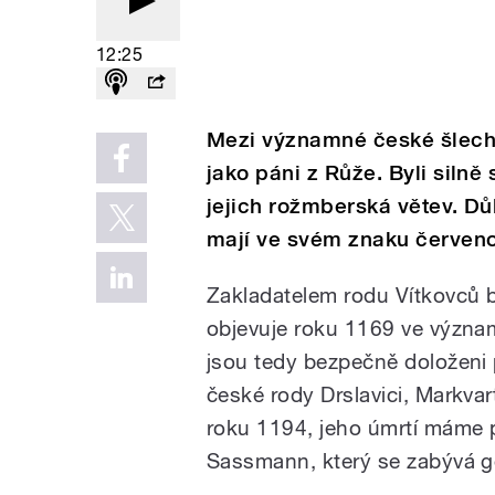
12:25
Mezi významné české šlechti
jako páni z Růže. Byli silně
jejich rožmberská větev. Dů
mají ve svém znaku červeno
Zakladatelem rodu Vítkovců by
objevuje roku 1169 ve význam
jsou tedy bezpečně doloženi p
české rody Drslavici, Markvart
roku 1194, jeho úmrtí máme p
Sassmann, který se zabývá ge