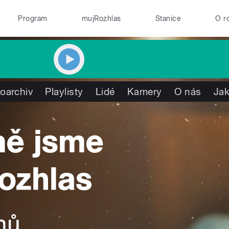
Program
mujRozhlas
Stanice
O r
oarchiv
Playlisty
Lidé
Kamery
O nás
Jak