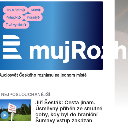
Hry a četby
Krimi
Pohádky
Pořady
Živé vysílání
Audiosvět Českého rozhlasu na jednom místě
NEJPOSLOUCHANĚJŠÍ
Jiří Šesták: Cesta jinam.
Úsměvný příběh ze smutné
doby, kdy byl do hraniční
Šumavy vstup zakázán