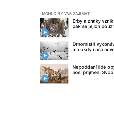
MOHLO BY VÁS ZAJÍMAT
Erby a znaky vznik
pak se jejich použ
Drnomistři vykonáv
málokdy našli nev
Nepoddaní lidé obý
nosí příjmení Svob