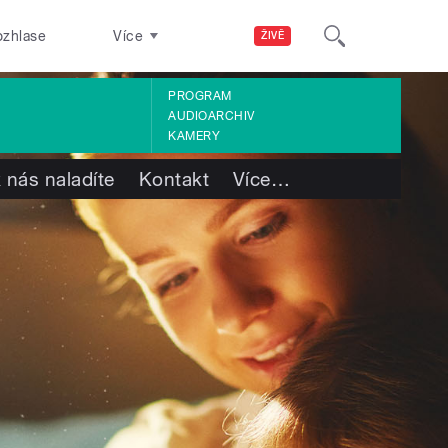
ozhlase
Více
ŽIVĚ
PROGRAM
AUDIOARCHIV
KAMERY
 nás naladíte
Kontakt
Více
…