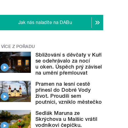
Jak nás naladíte na DABu
VÍCE Z POŘADU
Sbližování s děvčaty v Kuří
se odehrávalo za nocí
u oken. Úspěch prý závisel
na umění přemlouvat
Pramen na lesní cestě
přinesl do Dobré Vody
život. Proudili sem
poutníci, vzniklo městečko
Sedlák Maruna ze
Skrýchova u Malšic vrátil
vodníkovi čepičku.