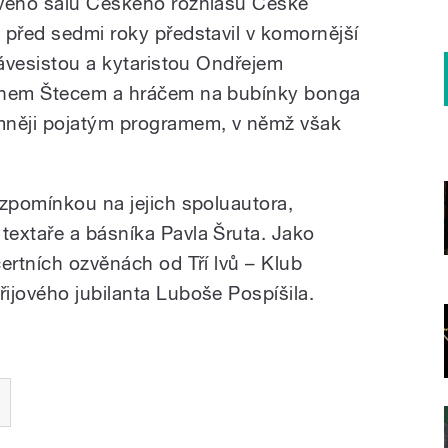
ového sálu Českého rozhlasu České
 před sedmi roky představil v komornější
lávesistou a kytaristou Ondřejem
tinem Štecem a hráčem na bubínky bonga
mněji pojatým programem, v němž však
.
vzpomínkou na jejich spoluautora,
extaře a básníka Pavla Šruta. Jako
ertních ozvěnách od Tří lvů – Klub
ijového jubilanta Luboše Pospíšila.