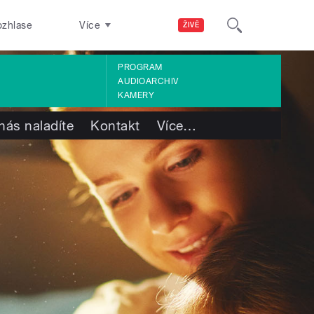
ozhlase
Více
ŽIVĚ
PROGRAM
AUDIOARCHIV
KAMERY
nás naladíte
Kontakt
Více
…