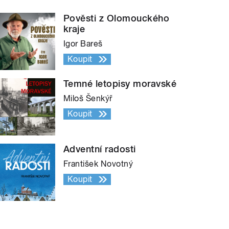
Pověsti z Olomouckého
kraje
Igor Bareš
Koupit
Temné letopisy moravské
Miloš Šenkýř
Koupit
Adventní radosti
František Novotný
Koupit