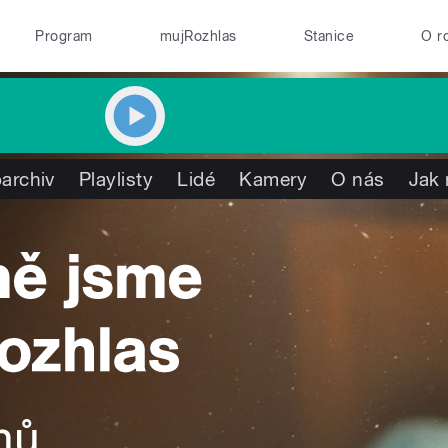
Program
mujRozhlas
Stanice
O r
archiv
Playlisty
Lidé
Kamery
O nás
Jak 