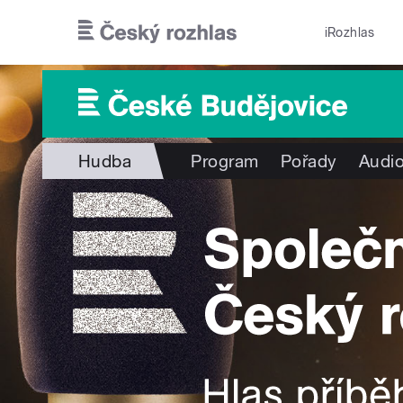
Přejít k hlavnímu obsahu
iRozhlas
Hudba
Program
Pořady
Audio