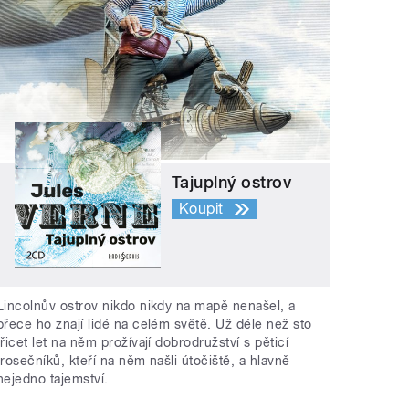
Tajuplný ostrov
Koupit
Lincolnův ostrov nikdo nikdy na mapě nenašel, a
přece ho znají lidé na celém světě. Už déle než sto
třicet let na něm prožívají dobrodružství s pěticí
trosečníků, kteří na něm našli útočiště, a hlavně
nejedno tajemství.