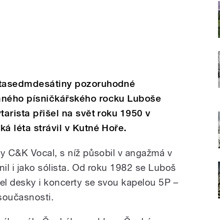
pětasedmdesátiny pozoruhodné
aného písničkářského rocku Luboše
tarista přišel na svět roku 1950 v
á léta strávil v Kutné Hoře.
ny C&K Vocal, s níž působil v angažmá v
nil i jako sólista. Od roku 1982 se Luboš
čel desky i koncerty se svou kapelou 5P –
 současnosti.