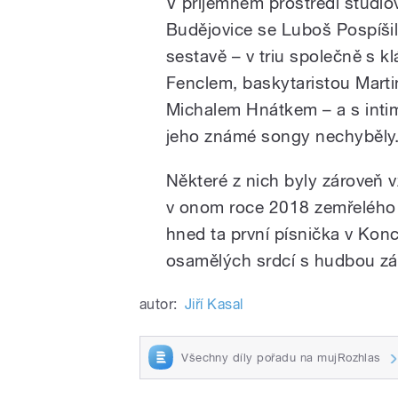
V příjemném prostředí studi
Budějovice se Luboš Pospíšil
sestavě – v triu společně s k
Fenclem, baskytaristou Mar
Michalem Hnátkem – a s inti
jeho známé songy nechyběly
Některé z nich byly zároveň 
v onom roce 2018 zemřelého t
hned ta první písnička v Konc
osamělých srdcí s hudbou zář
autor:
Jiří Kasal
Všechny díly pořadu na mujRozhlas