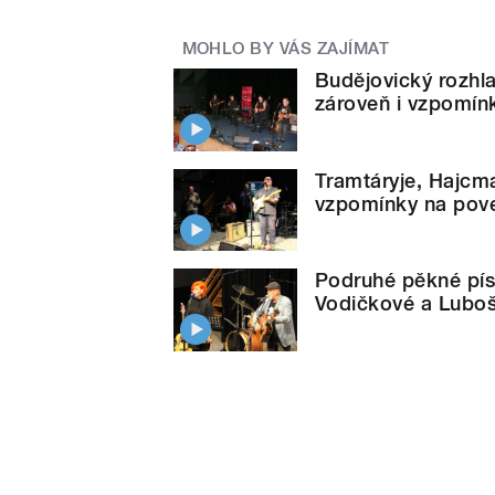
MOHLO BY VÁS ZAJÍMAT
Budějovický rozhl
zároveň i vzpomín
Tramtáryje, Hajcm
vzpomínky na pov
Podruhé pěkné pís
Vodičkové a Luboš