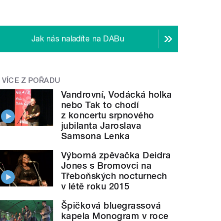
Jak nás naladíte na DABu
VÍCE Z POŘADU
Vandrovní, Vodácká holka
nebo Tak to chodí
z koncertu srpnového
jubilanta Jaroslava
Samsona Lenka
Výborná zpěvačka Deidra
Jones s Bromovci na
Třeboňských nocturnech
v létě roku 2015
Špičková bluegrassová
kapela Monogram v roce