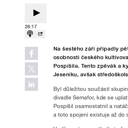
26:17
Na šestého září připadly 
osobnosti českého kultivov
Pospíšila. Tento zpěvák a ky
Jeseníku, avšak středoškolsk
Byl důležitou součástí skupi
divadle Semafor, kde se uplat
Pospíšil osamostatnil a natá
a toto spojení existuje až do