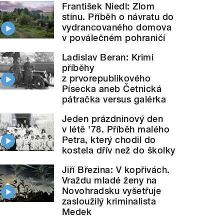
František Niedl: Zlom
stínu. Příběh o návratu do
vydrancovaného domova
v poválečném pohraničí
Ladislav Beran: Krimi
příběhy
z prvorepublikového
Písecka aneb Četnická
pátračka versus galérka
Jeden prázdninový den
v létě '78. Příběh malého
Petra, který chodil do
kostela dřív než do školky
Jiří Březina: V kopřivách.
Vraždu mladé ženy na
Novohradsku vyšetřuje
zasloužilý kriminalista
Medek