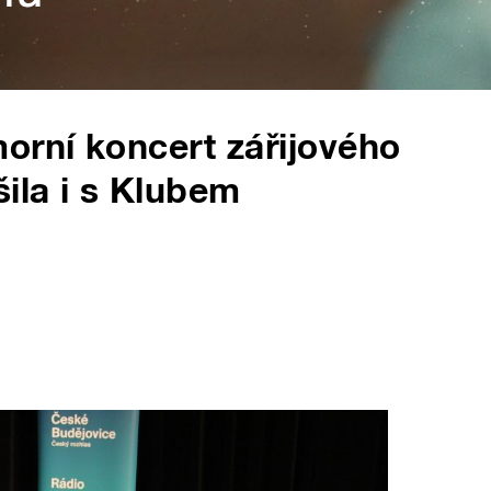
rní koncert zářijového
šila i s Klubem