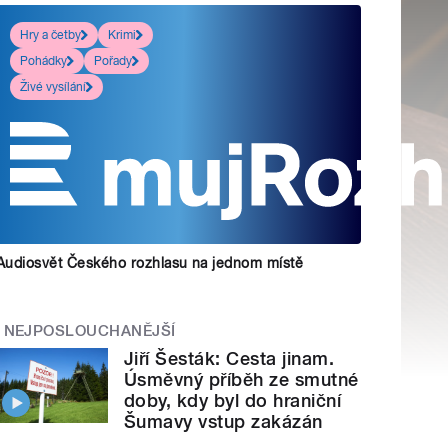
Hry a četby
Krimi
Pohádky
Pořady
Živé vysílání
Audiosvět Českého rozhlasu na jednom místě
NEJPOSLOUCHANĚJŠÍ
Jiří Šesták: Cesta jinam.
Úsměvný příběh ze smutné
doby, kdy byl do hraniční
Šumavy vstup zakázán