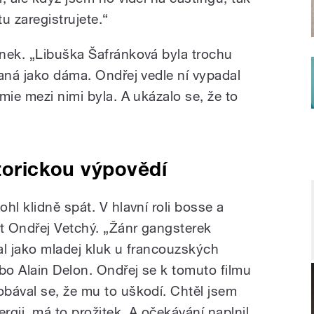
tu zaregistrujete.“
nek. „Libuška Šafránková byla trochu
maná jako dáma. Ondřej vedle ní vypadal
mie mezi nimi byla. A ukázalo se, že to
storickou výpovědí
hl klidně spát. V hlavní roli bosse a
t Ondřej Vetchý. „Žánr gangsterek
val jako mladej kluk u francouzských
bo Alain Delon. Ondřej se k tomuto filmu
bával se, že mu to uškodí. Chtěl jsem
rgii, má to prožitek. A očekávání naplnil.