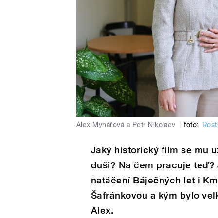
Alex Mynářová a Petr Nikolaev
|
foto:
Rost
Jaký historický film se mu u
duši? Na čem pracuje teď? J
natáčení Báječných let i Km
Šafránkovou a kým bylo velk
Alex.