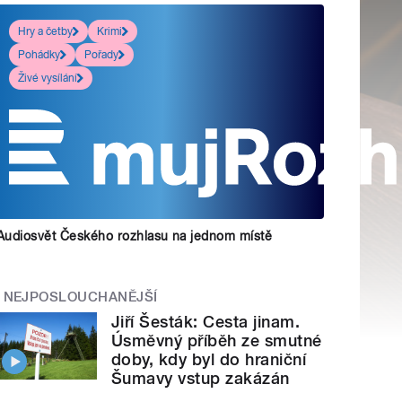
Hry a četby
Krimi
Pohádky
Pořady
Živé vysílání
Audiosvět Českého rozhlasu na jednom místě
NEJPOSLOUCHANĚJŠÍ
Jiří Šesták: Cesta jinam.
Úsměvný příběh ze smutné
doby, kdy byl do hraniční
Šumavy vstup zakázán