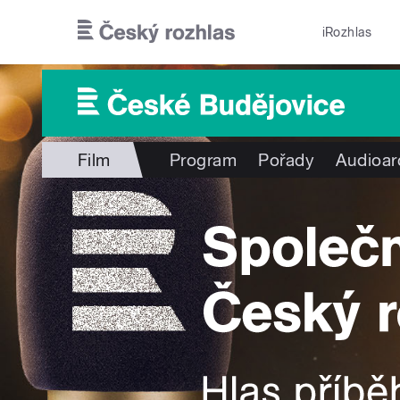
Přejít k hlavnímu obsahu
iRozhlas
Film
Program
Pořady
Audioar