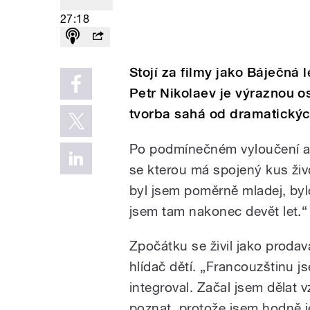
27:18
Stojí za filmy jako Báječná 
Petr Nikolaev je výraznou o
tvorba sahá od dramatickýc
Po podmínečném vyloučení a 
se kterou má spojený kus živ
byl jsem poměrně mladej, bylo
jsem tam nakonec devět let.“
Zpočátku se živil jako prodava
hlídač dětí. „Francouzštinu 
integroval. Začal jsem dělat 
poznat, protože jsem hodně je