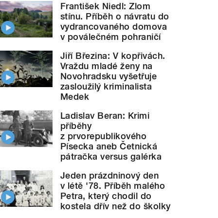
František Niedl: Zlom
stínu. Příběh o návratu do
vydrancovaného domova
v poválečném pohraničí
Jiří Březina: V kopřivách.
Vraždu mladé ženy na
Novohradsku vyšetřuje
zasloužilý kriminalista
Medek
Ladislav Beran: Krimi
příběhy
z prvorepublikového
Písecka aneb Četnická
pátračka versus galérka
Jeden prázdninový den
v létě '78. Příběh malého
Petra, který chodil do
kostela dřív než do školky