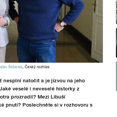
islav Šebesta
,
Český rozhlas
ž nesplní natočit a je jizvou na jeho
aké veselé i neveselé historky z
otra prozradil? Mezi Libuší
é pnutí? Poslechněte si v rozhovoru s