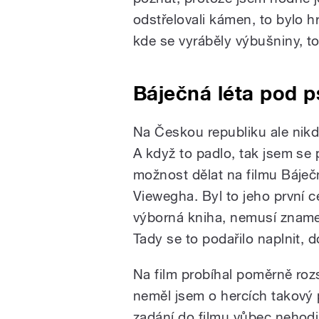
odstřelovali kámen, to bylo h
kde se vyráběly výbušniny, t
Báječná léta pod p
Na Českou republiku ale nikd
A když to padlo, tak jsem se 
možnost dělat na filmu Báječ
Viewegha. Byl to jeho první ce
výborná kniha, nemusí znamen
Tady se to podařilo naplnit, 
Na film probíhal poměrně rozs
neměl jsem o hercích takový 
zadání do filmu vůbec nehodil