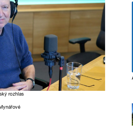
ský rozhlas
 Mynářové