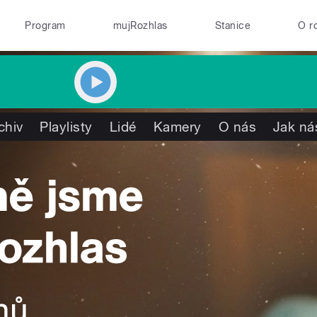
Program
mujRozhlas
Stanice
O r
chiv
Playlisty
Lidé
Kamery
O nás
Jak ná