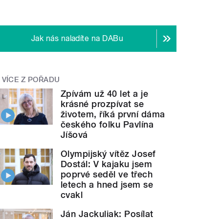
Jak nás naladíte na DABu
VÍCE Z POŘADU
Zpívám už 40 let a je
krásné prozpívat se
životem, říká první dáma
českého folku Pavlína
Jíšová
Olympijský vítěz Josef
Dostál: V kajaku jsem
poprvé seděl ve třech
letech a hned jsem se
cvakl
Ján Jackuliak: Posílat