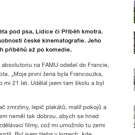
léta pod psa, Lidice či Příběh kmotra.
sobností české kinematografie. Jeho
h příběhů až po komedie.
absolutoriu na FAMU odešel do Francie,
ota. „Moje první žena byla Francouzka,
 mi 21 let. Udělal jsem tam školu a byl
č zmrzliny, lepič plakátů, malíř pokojů a
jsem neměl tak dobrou, abych se hned
vzdělávací filmy, což mi umožnilo tu zemi
zdil. Byl jsem třeba v lomech, kde