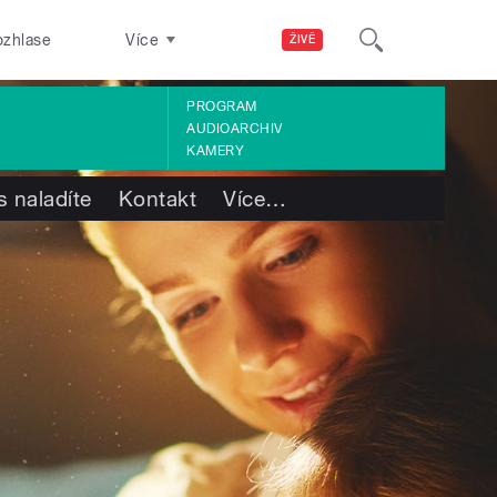
ozhlase
Více
ŽIVĚ
PROGRAM
AUDIOARCHIV
KAMERY
s naladíte
Kontakt
Více
…