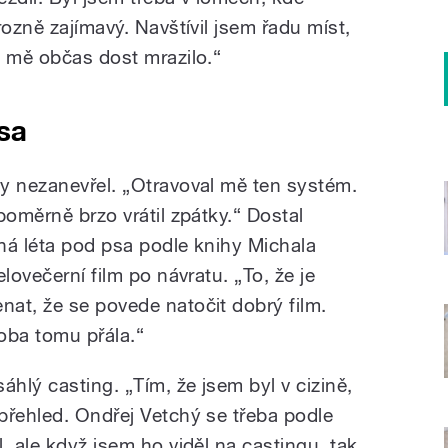
rozně zajímavý. Navštívil jsem řadu míst,
o mě občas dost mrazilo.“
sa
y nezanevřel. „Otravoval mě ten systém.
poměrně brzo vrátil zpátky.“ Dostal
ná léta pod psa podle knihy Michala
lovečerní film po návratu. „To, že je
at, že se povede natočit dobrý film.
doba tomu přála.“
áhlý casting. „Tím, že jsem byl v cizině,
přehled. Ondřej Vetchý se třeba podle
, ale když jsem ho viděl na castingu, tak