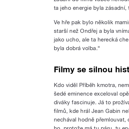
ta jeho energie byla zásadní, 
Ve hře pak bylo několik mami
starší než Ondřej a byla vní
jako ucho, ale ta herecká che
byla dobrá volba.“
Filmy se silnou hi
Kdo viděl Příběh kmotra, nemo
šedé eminence exceloval opě
diváky fascinuje. Já to proží
filmů, kde hrál Jean Gabin ne
nechával hodně přemlouvat, o
ho, protože má tu páru, tu ene