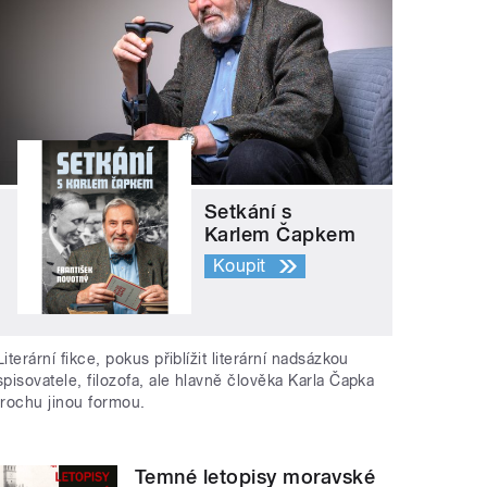
Setkání s
Karlem Čapkem
Koupit
Literární fikce, pokus přiblížit literární nadsázkou
spisovatele, filozofa, ale hlavně člověka Karla Čapka
trochu jinou formou.
Temné letopisy moravské