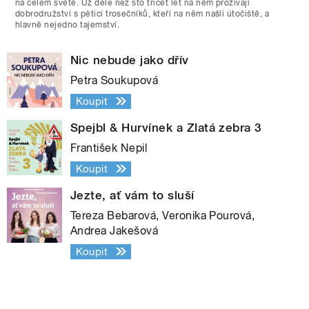
na celém světě. Už déle než sto třicet let na něm prožívají
dobrodružství s pěticí trosečníků, kteří na něm našli útočiště, a
hlavně nejedno tajemství.
Nic nebude jako dřív
Petra Soukupová
Koupit
Spejbl & Hurvínek a Zlatá zebra 3
František Nepil
Koupit
Jezte, ať vám to sluší
Tereza Bebarová, Veronika Pourová,
Andrea Jakešová
Koupit