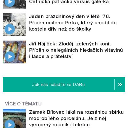
Četnická pátračka versus galérka
Jeden prázdninový den v létě '78.
Příběh malého Petra, který chodil do
kostela dřív než do školky
Jiří Hájíček: Zloději zelených koní.
Příběh o nelegálních hledačích vltavínů
i lásce a přátelství
Jak nás naladíte na DABu
VÍCE O TÉMATU
Zámek Bílovec láká na rozsáhlou sbírku
modrobílého porcelánu. Je z něj
vyrobený nočník i telefon