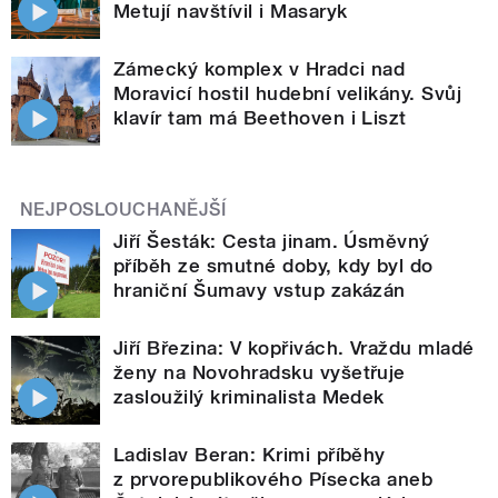
Metují navštívil i Masaryk
Zámecký komplex v Hradci nad
Moravicí hostil hudební velikány. Svůj
klavír tam má Beethoven i Liszt
NEJPOSLOUCHANĚJŠÍ
Jiří Šesták: Cesta jinam. Úsměvný
příběh ze smutné doby, kdy byl do
hraniční Šumavy vstup zakázán
Jiří Březina: V kopřivách. Vraždu mladé
ženy na Novohradsku vyšetřuje
zasloužilý kriminalista Medek
Ladislav Beran: Krimi příběhy
z prvorepublikového Písecka aneb