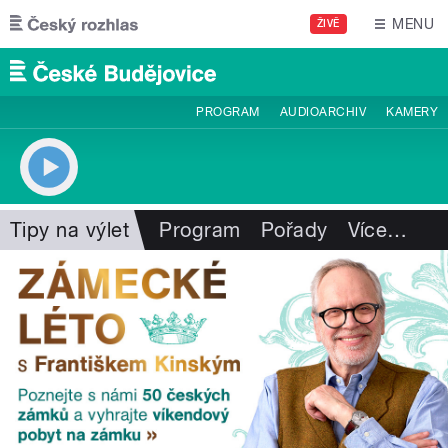
Přejít k hlavnímu obsahu
MENU
ŽIVĚ
PROGRAM
AUDIOARCHIV
KAMERY
Tipy na výlet
Program
Pořady
Více
…