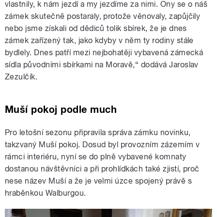
vlastnily, k nám jezdí a my jezdíme za nimi. Ony se o náš
zámek skutečně postaraly, protože věnovaly, zapůjčily
nebo jsme získali od dědiců tolik sbírek, že je dnes
zámek zařízený tak, jako kdyby v něm ty rodiny stále
bydlely. Dnes patří mezi nejbohatěji vybavená zámecká
sídla původními sbírkami na Moravě,“ dodává Jaroslav
Zezulčík.
Muší pokoj podle much
Pro letošní sezonu připravila správa zámku novinku,
takzvaný Muší pokoj. Dosud byl provozním zázemím v
rámci interiéru, nyní se do plně vybavené komnaty
dostanou návštěvníci a při prohlídkách také zjistí, proč
nese název Muší a že je velmi úzce spojený právě s
hraběnkou Walburgou.