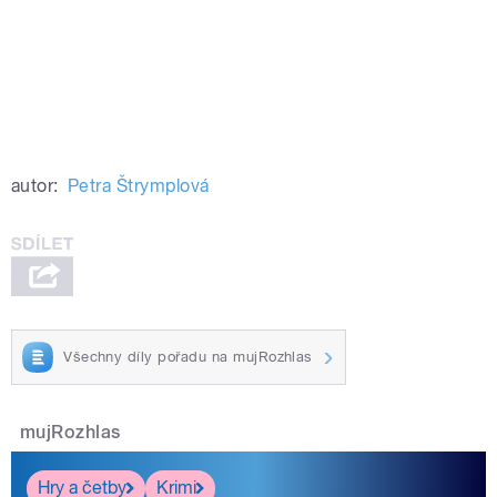
autor:
Petra Štrymplová
Všechny díly pořadu na mujRozhlas
mujRozhlas
Hry a četby
Krimi