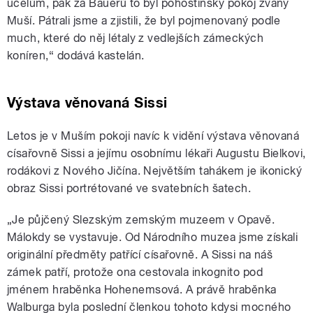
účelům, pak za Bauerů to byl pohostinský pokoj zvaný
Muší. Pátrali jsme a zjistili, že byl pojmenovaný podle
much, které do něj létaly z vedlejších zámeckých
koníren,“ dodává kastelán.
Výstava věnovaná Sissi
Letos je v Muším pokoji navíc k vidění výstava věnovaná
císařovně Sissi a jejímu osobnímu lékaři Augustu Bielkovi,
rodákovi z Nového Jičína. Největším tahákem je ikonický
obraz Sissi portrétované ve svatebních šatech.
„Je půjčený Slezským zemským muzeem v Opavě.
Málokdy se vystavuje. Od Národního muzea jsme získali
originální předměty patřící císařovně. A Sissi na náš
zámek patří, protože ona cestovala inkognito pod
jménem hraběnka Hohenemsová. A právě hraběnka
Walburga byla poslední členkou tohoto kdysi mocného