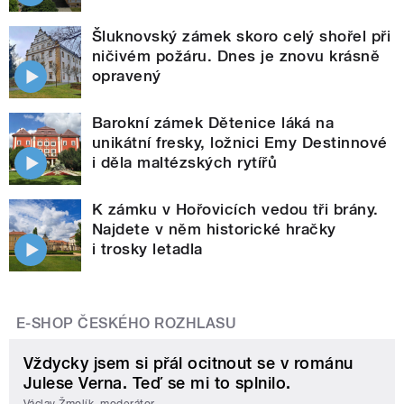
Šluknovský zámek skoro celý shořel při
ničivém požáru. Dnes je znovu krásně
opravený
Barokní zámek Dětenice láká na
unikátní fresky, ložnici Emy Destinnové
i děla maltézských rytířů
K zámku v Hořovicích vedou tři brány.
Najdete v něm historické hračky
i trosky letadla
E-SHOP ČESKÉHO ROZHLASU
Vždycky jsem si přál ocitnout se v románu
Julese Verna. Teď se mi to splnilo.