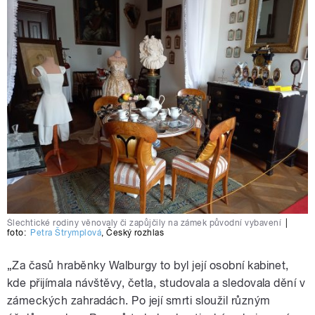
Šlechtické rodiny věnovaly či zapůjčily na zámek původní vybavení
|
foto:
Petra Štrymplová
,
Český rozhlas
„Za časů hraběnky Walburgy to byl její osobní kabinet,
kde přijímala návštěvy, četla, studovala a sledovala dění v
zámeckých zahradách. Po její smrti sloužil různým