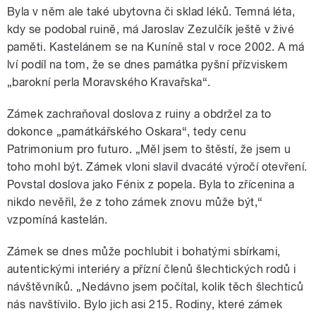
Byla v něm ale také ubytovna či sklad léků. Temná léta,
kdy se podobal ruině, má Jaroslav Zezulčík ještě v živé
paměti. Kastelánem se na Kuníně stal v roce 2002. A má
lví podíl na tom, že se dnes památka pyšní přízviskem
„barokní perla Moravského Kravařska“.
Zámek zachraňoval doslova z ruiny a obdržel za to
dokonce „památkářského Oskara“, tedy cenu
Patrimonium pro futuro. „Měl jsem to štěstí, že jsem u
toho mohl být. Zámek vloni slavil dvacáté výročí otevření.
Povstal doslova jako Fénix z popela. Byla to zřícenina a
nikdo nevěřil, že z toho zámek znovu může být,“
vzpomíná kastelán.
Zámek se dnes může pochlubit i bohatými sbírkami,
autentickými interiéry a přízní členů šlechtických rodů i
návštěvníků. „Nedávno jsem počítal, kolik těch šlechticů
nás navštívilo. Bylo jich asi 215. Rodiny, které zámek