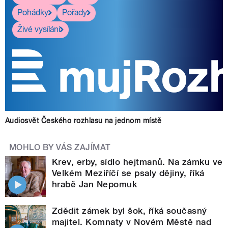
Pohádky
Pořady
Živé vysílání
Audiosvět Českého rozhlasu na jednom místě
MOHLO BY VÁS ZAJÍMAT
Krev, erby, sídlo hejtmanů. Na zámku ve
Velkém Meziříčí se psaly dějiny, říká
hrabě Jan Nepomuk
Zdědit zámek byl šok, říká současný
majitel. Komnaty v Novém Městě nad