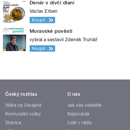
Denár v dívčí dlani
Václav Erben
Koupit
Moravské pověsti
vybral a sestavil Zdeněk Truhlář
Koupit
Český rozhlas
O nás
Válka na Ukrajině
Jak nás naladíte
Komunální volby
Nápověda
Stanice
Lidé v rádiu