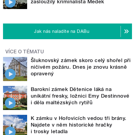
zasloužilý kriminalista Medek
Jak nás naladíte na DABu
VÍCE O TÉMATU
Šluknovský zámek skoro celý shořel při
ničivém požáru. Dnes je znovu krásně
opravený
Barokní zámek Dětenice láká na
unikátní fresky, ložnici Emy Destinnové
i děla maltézských rytířů
K zámku v Hořovicích vedou tři brány.
Najdete v něm historické hračky
i trosky letadla