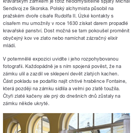
kravařským zámkem je totiž neodmyslitelně spjatý Michal
Sendivoj ze Skorska. Polský alchymista působil na
pražském dvoře císaře Rudolfa II. Úzké kontakty s
císařem mu umožnily v roce 1630 získat darem propadlé
kravařské panství. Dost možná se tam pokoušel proměnit
obyčejný kov ve zlato nebo namíchat zázračný elixír
mládí.
V potemnělé expozici uvidíte i jeho rozpohybovanou
fotografii. Každopádně je s ním spojená pověst, že na
zámku ulil a zazdil ve sklepení devět zlatých kachen.
Část pokladu se podařilo najít chtivé hraběnce Fontaine,
která později na zámku sídlila a velmi po zlatě toužila.
Čtyři zlaté kačeny ale prý do dnešních dnů zůstaly na
zámku někde ukryté.