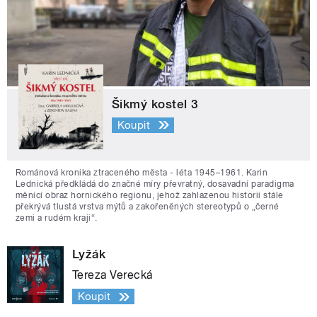
Šikmý kostel 3
Koupit
Románová kronika ztraceného města - léta 1945–1961. Karin
Lednická předkládá do značné míry převratný, dosavadní paradigma
měnící obraz hornického regionu, jehož zahlazenou historii stále
překrývá tlustá vrstva mýtů a zakořeněných stereotypů o „černé
zemi a rudém kraji“.
Lyžák
Tereza Verecká
Koupit