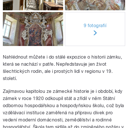
9 fotografií
Nahlédnout můžete i do stálé expozice o historii zámku,
která se nachází v patře. Nepředstavuje jen život
šlechtických rodin, ale i prostých lidí v regionu v 19.
století.
Zajímavou kapitolou ze zámecké historie je i období, kdy
zámek v roce 1920 odkoupil stát a zřídil v něm Státní
odbornou hospodářskou a hospodyňskou školu, což byla
vzdělávací instituce zaměřená na přípravu dívek pro
vedení moderní domácnosti, zemědělství a rodinné
hospodářství. Škola tam sídlila až do zmíněného požáru v