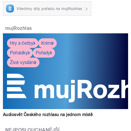
Všechny díly pořadu na mujRozhlas
mujRozhlas
Hry a četby
Krimi
Pohádky
Pořady
Živé vysílání
Audiosvět Českého rozhlasu na jednom místě
NEJPOSLOUCHANĚJŠÍ