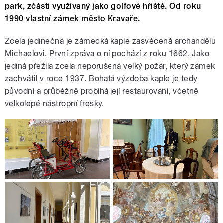
park, zčásti využívaný jako golfové hřiště. Od roku
1990 vlastní zámek město Kravaře.
Zcela jedinečná je zámecká kaple zasvěcená archandělu
Michaelovi. První zpráva o ní pochází z roku 1662. Jako
jediná přežila zcela neporušená velký požár, který zámek
zachvátil v roce 1937. Bohatá výzdoba kaple je tedy
původní a průběžně probíhá její restaurování, včetně
velkolepé nástropní fresky.