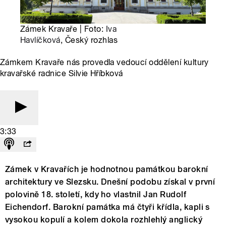
Zámek Kravaře | Foto:
Iva
Havlíčková
, Český rozhlas
Zámkem Kravaře nás provedla vedoucí oddělení kultury
kravařské radnice Silvie Hříbková
3:33
Zámek v Kravařích je hodnotnou památkou barokní
architektury ve Slezsku. Dnešní podobu získal v první
polovině 18. století, kdy ho vlastnil Jan Rudolf
Eichendorf. Barokní památka má čtyři křídla, kapli s
vysokou kopulí a kolem dokola rozhlehlý anglický