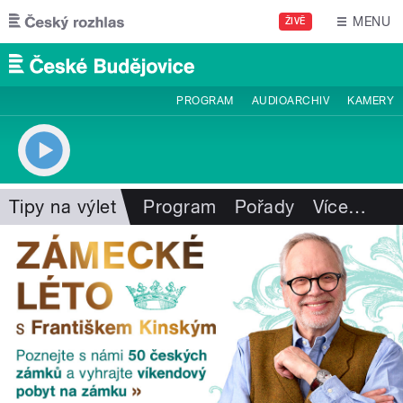
Přejít k hlavnímu obsahu
MENU
ŽIVĚ
PROGRAM
AUDIOARCHIV
KAMERY
Tipy na výlet
Program
Pořady
Více
…