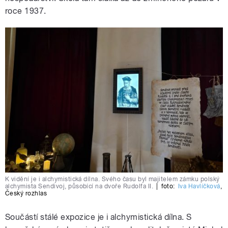
roce 1937.
K vidění je i alchymistická dílna. Svého času byl majitelem zámku polský
alchymista Sendivoj, působící na dvoře Rudolfa II.
|
foto:
Iva Havlíčková
,
Český rozhlas
Součástí stálé expozice je i alchymistická dílna. S