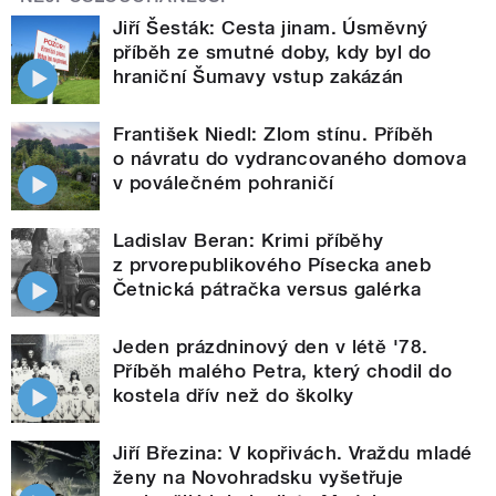
Jiří Šesták: Cesta jinam. Úsměvný
příběh ze smutné doby, kdy byl do
hraniční Šumavy vstup zakázán
František Niedl: Zlom stínu. Příběh
o návratu do vydrancovaného domova
v poválečném pohraničí
Ladislav Beran: Krimi příběhy
z prvorepublikového Písecka aneb
Četnická pátračka versus galérka
Jeden prázdninový den v létě '78.
Příběh malého Petra, který chodil do
kostela dřív než do školky
Jiří Březina: V kopřivách. Vraždu mladé
ženy na Novohradsku vyšetřuje