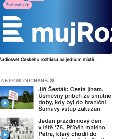
Živé vysílání
Audiosvět Českého rozhlasu na jednom místě
NEJPOSLOUCHANĚJŠÍ
Jiří Šesták: Cesta jinam.
Úsměvný příběh ze smutné
doby, kdy byl do hraniční
Šumavy vstup zakázán
Jeden prázdninový den
v létě '78. Příběh malého
Petra, který chodil do