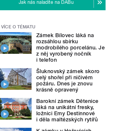
Jak nás naladíte na DABu
VÍCE O TÉMATU
Zámek Bílovec láká na
rozsáhlou sbírku
modrobílého porcelánu. Je
z něj vyrobený nočník
i telefon
Šluknovský zámek skoro
celý shořel při ničivém
požáru. Dnes je znovu
krásně opravený
Barokní zámek Dětenice
láká na unikátní fresky,
ložnici Emy Destinnové
i děla maltézských rytířů
K zámku v Hořovicích