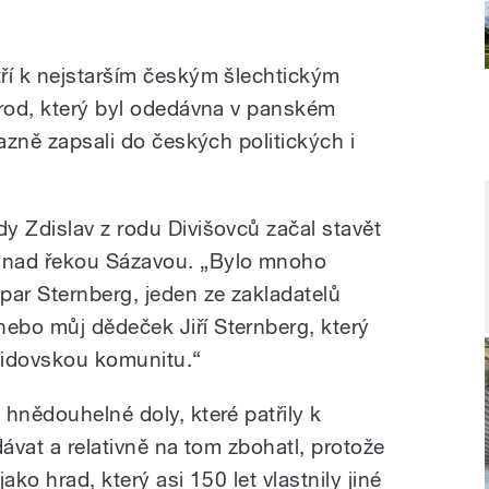
ří k nejstarším českým šlechtickým
 rod, který byl odedávna v panském
razně zapsali do českých politických i
y Zdislav z rodu Divišovců začal stavět
 nad řekou Sázavou. „Bylo mnoho
par Sternberg, jeden ze zakladatelů
ebo můj dědeček Jiří Sternberg, který
 židovskou komunitu.“
hnědouhelné doly, které patřily k
odávat a relativně na tom zbohatl, protože
ako hrad, který asi 150 let vlastnily jiné