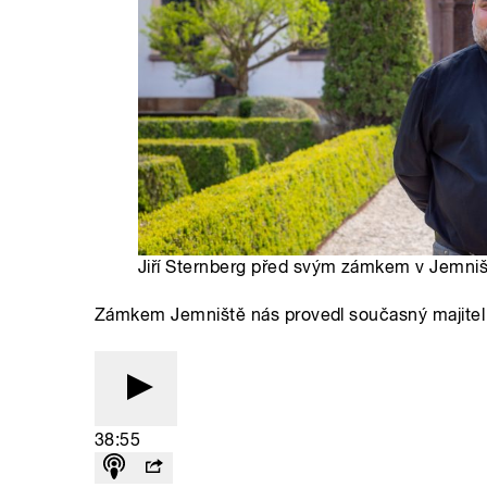
Jiří Sternberg před svým zámkem v Jemništi
Zámkem Jemniště nás provedl současný majitel 
38:55