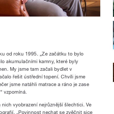
ku od roku 1995. „Ze začátku to bylo
ilo akumulačními kamny, které byly
en. My jsme tam začali bydlet v
ačalo řešit ústřední topení. Chvíli jsme
večer jsme natáhli matrace a ráno je zase
y,“ vzpomíná.
nich vyobrazení nejrůznější šlechtici. Ve
grafií. „Povinnost nechat se zvěčnit sice