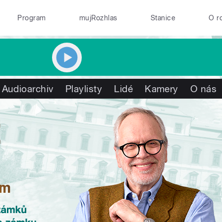
Program
mujRozhlas
Stanice
O r
Audioarchiv
Playlisty
Lidé
Kamery
O nás