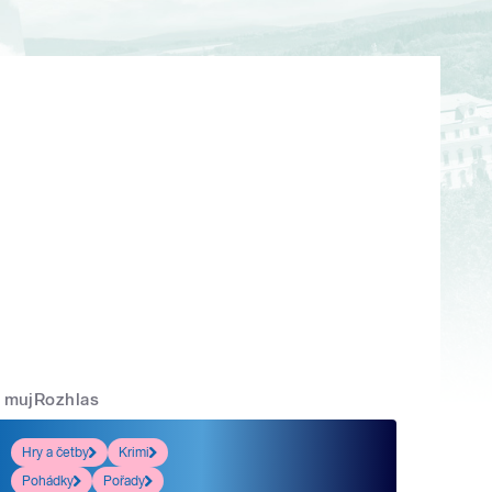
mujRozhlas
Hry a četby
Krimi
Pohádky
Pořady