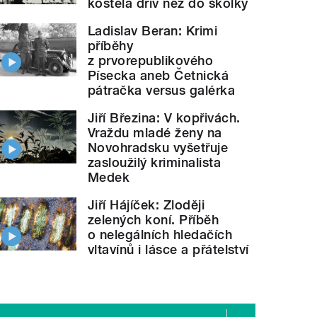
kostela dřív než do školky
Ladislav Beran: Krimi
příběhy
z prvorepublikového
Písecka aneb Četnická
pátračka versus galérka
Jiří Březina: V kopřivách.
Vraždu mladé ženy na
Novohradsku vyšetřuje
zasloužilý kriminalista
Medek
Jiří Hájíček: Zloději
zelených koní. Příběh
o nelegálních hledačích
vltavínů i lásce a přátelství