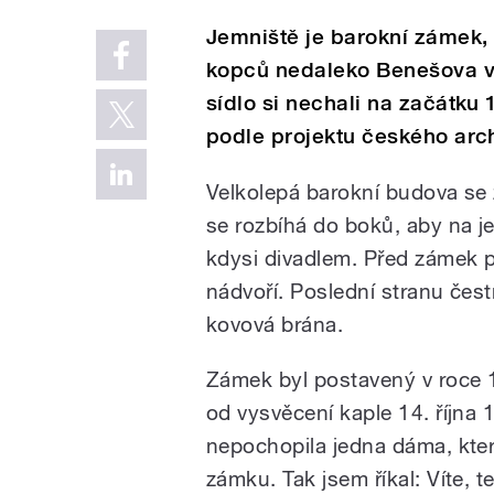
Jemniště je barokní zámek,
kopců nedaleko Benešova ve
sídlo si nechali na začátku 
podle projektu českého arc
Velkolepá barokní budova se
se rozbíhá do boků, aby na j
kdysi divadlem. Před zámek pak
nádvoří. Poslední stranu čes
kovová brána.
Zámek byl postavený v roce 1
od vysvěcení kaple 14. října
nepochopila jedna dáma, kter
zámku. Tak jsem říkal: Víte, te