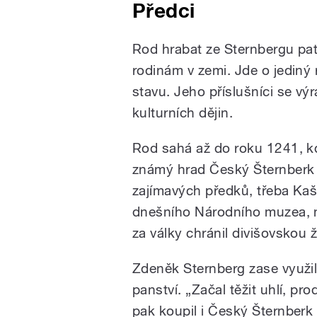
Předci
Rod hrabat ze Sternbergu pat
rodinám v zemi. Jde o jediný
stavu. Jeho příslušníci se vý
kulturních dějin.
Rod sahá až do roku 1241, kd
známý hrad Český Šternberk
zajímavých předků, třeba Kaš
dnešního Národního muzea, n
za války chránil divišovskou
Zdeněk Sternberg zase využil 
panství. „Začal těžit uhlí, pr
pak koupil i Český Šternberk j