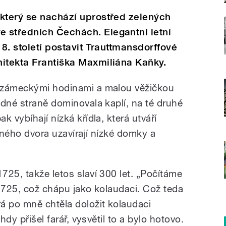
 který se nachází uprostřed zelených
 středních Čechách. Elegantní letní
18. století postavit Trauttmansdorffové
hitekta Františka Maxmiliána Kaňky.
 zámeckými hodinami a malou věžičkou
edné straně dominovala kaplí, na té druhé
 vybíhají nízká křídla, která utváří
tného dvora uzavírají nízké domky a
725, takže letos slaví 300 let. „Počítáme
 1725, což chápu jako kolaudaci. Což teda
á po mně chtěla doložit kolaudaci
hdy přišel farář, vysvětil to a bylo hotovo.