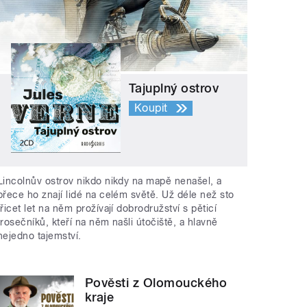
Tajuplný ostrov
Koupit
Lincolnův ostrov nikdo nikdy na mapě nenašel, a
přece ho znají lidé na celém světě. Už déle než sto
třicet let na něm prožívají dobrodružství s pěticí
trosečníků, kteří na něm našli útočiště, a hlavně
nejedno tajemství.
Pověsti z Olomouckého
kraje