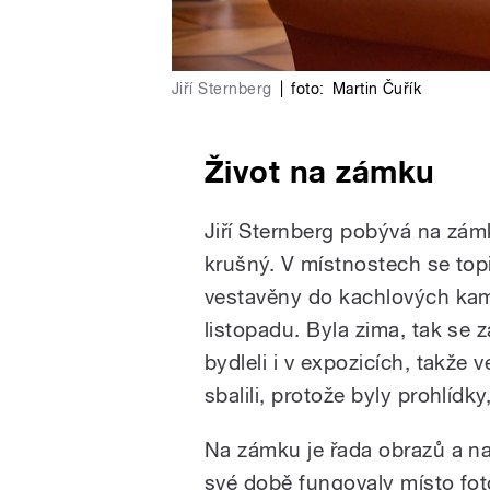
Jiří Sternberg
|
foto:
Martin Čuřík
Život na zámku
Jiří Sternberg pobývá na zám
krušný. V místnostech se top
vestavěny do kachlových kam
listopadu. Byla zima, tak se z
bydleli i v expozicích, takže 
sbalili, protože byly prohlídk
Na zámku je řada obrazů a na 
své době fungovaly místo foto