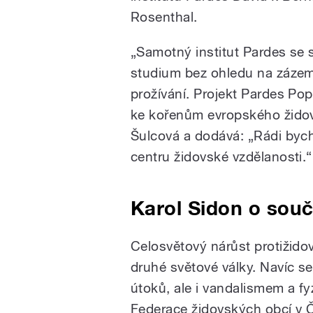
Rosenthal.
„Samotný institut Pardes se 
studium bez ohledu na zázemí
prožívání. Projekt Pardes Po
ke kořenům evropského židovs
Šulcová a dodává: „Rádi byc
centru židovské vzdělanosti.“
Karol Sidon o sou
Celosvětový nárůst protižido
druhé světové války. Navíc s
útoků, ale i vandalismem a f
Federace židovských obcí v 