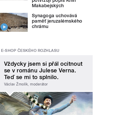
potvrzují popis Knih
Makabejských
Synagoga uchovává
paměť jeruzalémského
chrámu
E-SHOP ČESKÉHO ROZHLASU
Vždycky jsem si přál ocitnout
se v románu Julese Verna.
Teď se mi to splnilo.
Václav Žmolík, moderátor