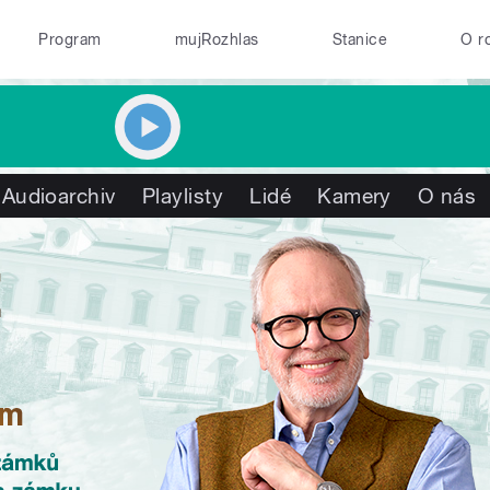
Program
mujRozhlas
Stanice
O r
Audioarchiv
Playlisty
Lidé
Kamery
O nás