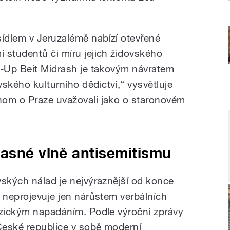
sídlem v Jeruzalémě nabízí otevřené
 studentů či míru jejich židovského
p-Up Beit Midrash je takovým návratem
kého kulturního dědictví,“ vysvětluje
hom o Praze uvažovali jako o staronovém
časné vlně antisemitismu
vských nálad je nejvýraznější od konce
e neprojevuje jen nárůstem verbálních
yzickým napadáním. Podle výroční zprávy
České republice v sobě moderní