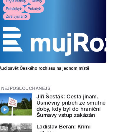
Hry a četby
Krimi
Pohádky
Pořady
Živé vysílání
Audiosvět Českého rozhlasu na jednom místě
NEJPOSLOUCHANĚJŠÍ
Jiří Šesták: Cesta jinam.
Úsměvný příběh ze smutné
doby, kdy byl do hraniční
Šumavy vstup zakázán
Ladislav Beran: Krimi