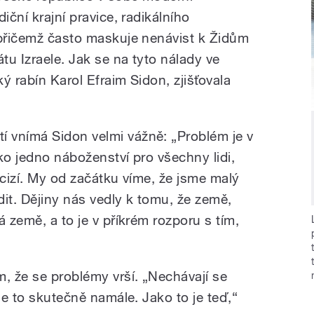
iční krajní pravice, radikálního
 přičemž často maskuje nenávist k Židům
átu Izraele. Jak se na tyto nálady ve
ý rabín Karol Efraim Sidon, zjišťovala
 vnímá Sidon velmi vážně: „Problém je v
ko jedno náboženství pro všechny lidi,
 cizí. My od začátku víme, že jsme malý
it. Dějiny nás vedly k tomu, že země,
á země, a to je v příkrém rozporu s tím,
m, že se problémy vrší. „Nechávají se
je to skutečně namále. Jako to je teď,“