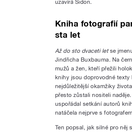
uzavírá Sidon.
Kniha fotografií pa
sta let
Až do sto dvaceti let
se jmenu
Jindřicha Buxbauma. Na černo
mužů a žen, kteří přežili holok
knihy jsou doprovodné texty 
nejdůležitější okamžiky života 
přesto zůstali nositeli nadě
uspořádal setkání autorů knih
natáčela nejprve s fotograf
Ten popsal, jak silné pro něj