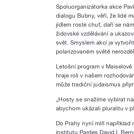
Spoluorganizátorka akce Pavl
dialogu Bubny, věří, že lidé m
jídlem roste chuť, daří se ná
židovské vzdělávání a ukazov
svět. Smyslem akcí je vytvoři
polarizovaném světě nerozděl
Letošní program v Maiselově
hraje roli v našem rozhodován
může tradiční judaismus přijm
„Hosty se snažíme vybírat na
abychom ukázali pluralitu v p
Do Prahy nyní míří například r
institutu Pardes David I. Be