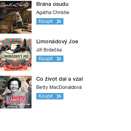
Brána osudu
Agatha Christie
Koupit
Limonádový Joe
Jiří Brdečka
Koupit
Co život dal a vzal
Betty MacDonaldová
Koupit