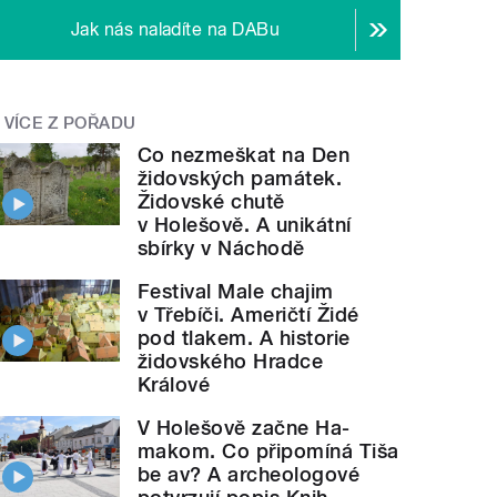
Jak nás naladíte na DABu
VÍCE Z POŘADU
Co nezmeškat na Den
židovských památek.
Židovské chutě
v Holešově. A unikátní
sbírky v Náchodě
Festival Male chajim
v Třebíči. Američtí Židé
pod tlakem. A historie
židovského Hradce
Králové
V Holešově začne Ha-
makom. Co připomíná Tiša
be av? A archeologové