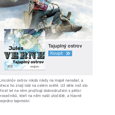
Tajuplný ostrov
Koupit
Lincolnův ostrov nikdo nikdy na mapě nenašel, a
přece ho znají lidé na celém světě. Už déle než sto
třicet let na něm prožívají dobrodružství s pěticí
trosečníků, kteří na něm našli útočiště, a hlavně
nejedno tajemství.