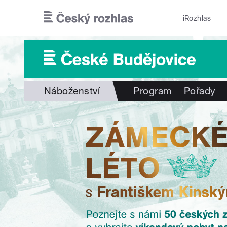
Přejít k hlavnímu obsahu
iRozhlas
Náboženství
Program
Pořady