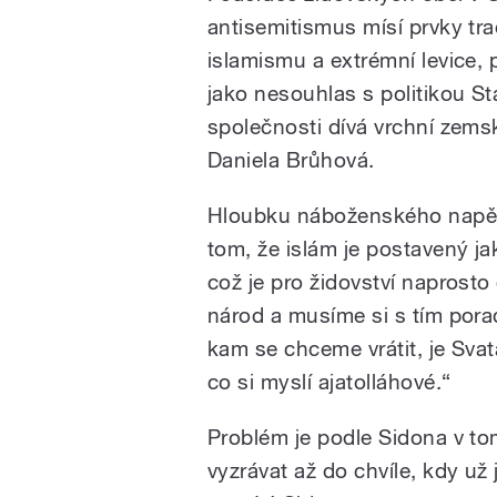
antisemitismus mísí prvky trad
islamismu a extrémní levice,
jako nesouhlas s politikou St
společnosti dívá vrchní zemsk
Daniela Brůhová.
Hloubku náboženského napětí
tom, že islám je postavený ja
což je pro židovství naprosto
národ a musíme si s tím porad
kam se chceme vrátit, je Svat
co si myslí ajatolláhové.“
Problém je podle Sidona v to
vyzrávat až do chvíle, kdy už 