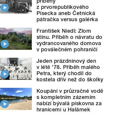
příběhy
z prvorepublikového
Písecka aneb Četnická
pátračka versus galérka
František Niedl: Zlom
stínu. Příběh o návratu do
vydrancovaného domova
v poválečném pohraničí
Jeden prázdninový den
v létě '78. Příběh malého
Petra, který chodil do
kostela dřív než do školky
Koupání v průzračné vodě
s kompletním zázemím
nabízí bývalá pískovna za
hranicemi u Halámek