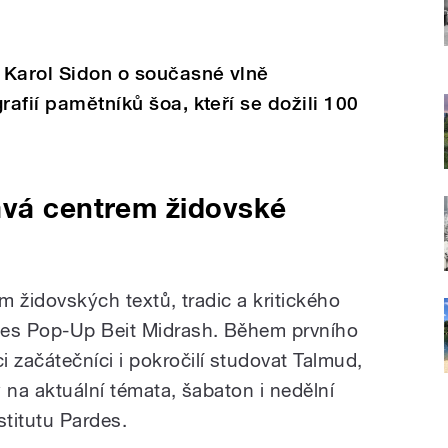
 Karol Sidon o současné vlně
rafií pamětníků šoa, kteří se dožili 100
ává centrem židovské
um židovských textů, tradic a kritického
des Pop-Up Beit Midrash. Během prvního
začátečníci i pokročilí studovat Talmud,
 na aktuální témata, šabaton i nedělní
stitutu Pardes.