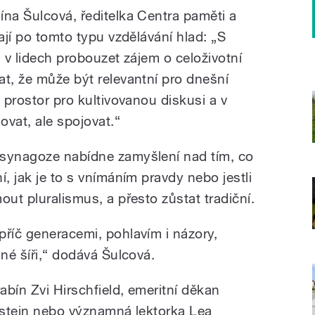
ína Šulcová, ředitelka Centra paměti a
ají po tomto typu vzdělávání hlad: „S
m v lidech probouzet zájem o celoživotní
at, že může být relevantní pro dnešní
t prostor pro kultivovanou diskusi a v
ovat, ale spojovat.“
 synagoze nabídne zamyšlení nad tím, co
í, jak je to s vnímáním pravdy nebo jestli
out pluralismus, a přesto zůstat tradiční.
příč generacemi, pohlavím i názory,
lné šíři,“ dodává Šulcová.
abín Zvi Hirschfield, emeritní děkan
rnstein nebo významná lektorka Lea