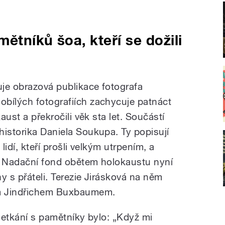
mětníků šoa, kteří se dožili
je obrazová publikace fotografa
bílých fotografiích zachycuje patnáct
aust a překročili věk sta let. Součástí
historika Daniela Soukupa. Ty popisují
lidí, kteří prošli velkým utrpením, a
je. Nadační fond obětem holokaustu nyní
y s přáteli. Terezie Jirásková na něm
em Jindřichem Buxbaumem.
 setkání s pamětníky bylo: „Když mi