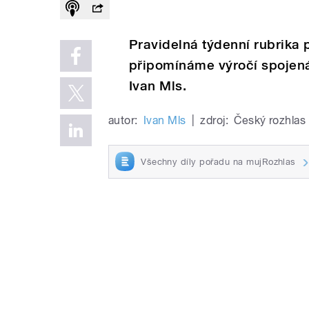
Pravidelná týdenní rubrika p
připomínáme výročí spojená
Ivan Mls.
autor:
Ivan Mls
|
zdroj:
Český rozhlas
Všechny díly pořadu na mujRozhlas