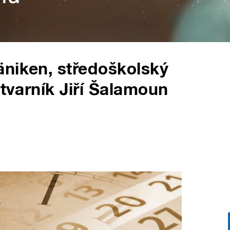
niken, středoškolský
ýtvarník Jiří Šalamoun