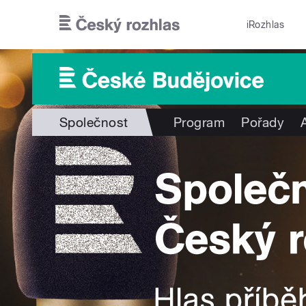
Přejít k hlavnímu obsahu
iRozhlas
Společnost
Program
Pořady