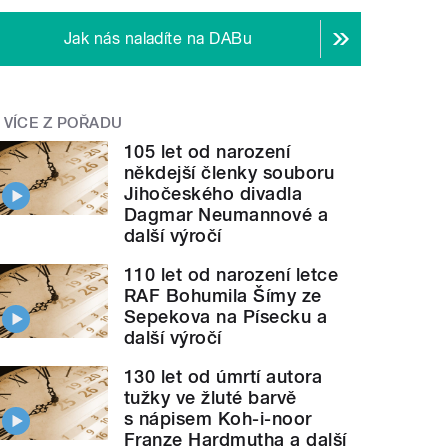
Jak nás naladíte na DABu
VÍCE Z POŘADU
105 let od narození
někdejší členky souboru
Jihočeského divadla
Dagmar Neumannové a
další výročí
110 let od narození letce
RAF Bohumila Šímy ze
Sepekova na Písecku a
další výročí
130 let od úmrtí autora
tužky ve žluté barvě
s nápisem Koh-i-noor
Franze Hardmutha a další