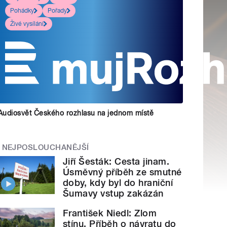
Pohádky
Pořady
Živé vysílání
Audiosvět Českého rozhlasu na jednom místě
NEJPOSLOUCHANĚJŠÍ
Jiří Šesták: Cesta jinam.
Úsměvný příběh ze smutné
doby, kdy byl do hraniční
Šumavy vstup zakázán
František Niedl: Zlom
stínu. Příběh o návratu do