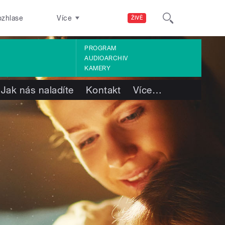
ozhlase
Více
ŽIVĚ
PROGRAM
AUDIOARCHIV
KAMERY
Jak nás naladíte
Kontakt
Více
…