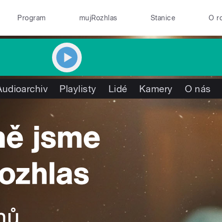
Program
mujRozhlas
Stanice
O r
Audioarchiv
Playlisty
Lidé
Kamery
O nás