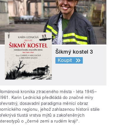
Šikmý kostel 3
Koupit
Románová kronika ztraceného města - léta 1945–
1961. Karin Lednická předkládá do značné míry
převratný, dosavadní paradigma měnící obraz
hornického regionu, jehož zahlazenou historii stále
překrývá tlustá vrstva mýtů a zakořeněných
stereotypů o „černé zemi a rudém kraji“.