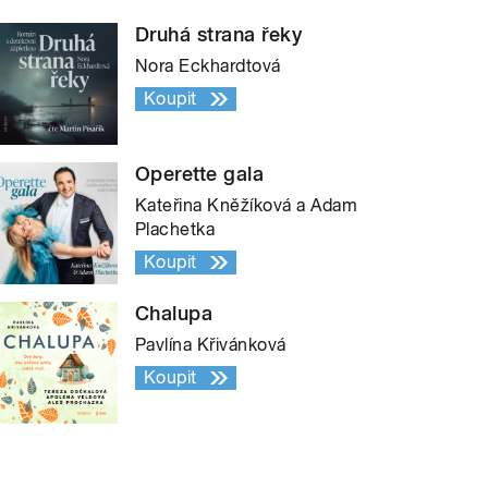
Druhá strana řeky
Nora Eckhardtová
Koupit
Operette gala
Kateřina Kněžíková a Adam
Plachetka
Koupit
Chalupa
Pavlína Křivánková
Koupit