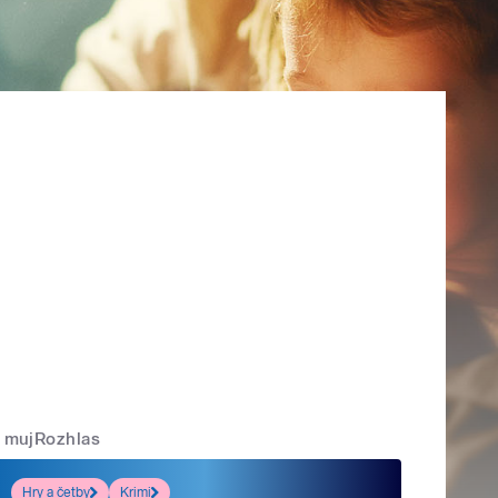
mujRozhlas
Hry a četby
Krimi