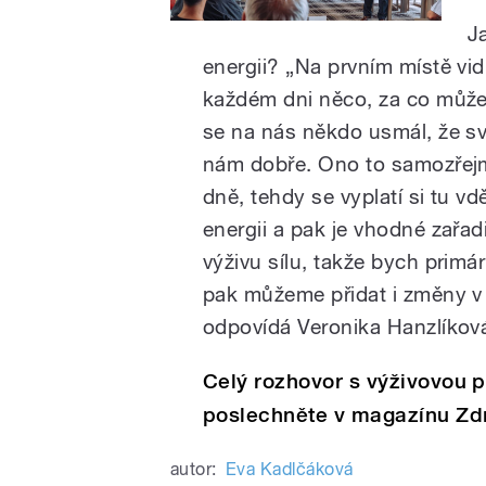
J
energii? „Na prvním místě vi
každém dni něco, za co můžem
se na nás někdo usmál, že svít
nám dobře. Ono to samozřejmě
dně, tehdy se vyplatí si tu 
energii a pak je vhodné zařad
výživu sílu, takže bych prim
pak můžeme přidat i změny v ž
odpovídá Veronika Hanzlíkov
Celý rozhovor s výživovou 
poslechněte v magazínu Zdr
autor:
Eva Kadlčáková