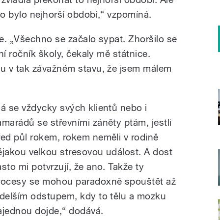
to bylo nejhorší období,“ vzpomíná.
ce. „Všechno se začalo sypat. Zhoršilo se
ní ročník školy, čekaly mě státnice.
u v tak závažném stavu, že jsem málem
Já se vždycky svých klientů nebo i
amarádů se střevními záněty ptám, jestli
řed půl rokem, rokem neměli v rodině
ějakou velkou stresovou událost. A dost
asto mi potvrzují, že ano. Takže ty
rocesy se mohou paradoxně spouštět až
 delším odstupem, kdy to tělu a mozku
ajednou dojde,“ dodává.