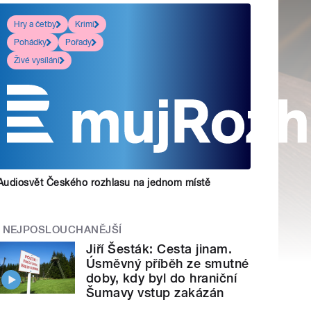
Hry a četby
Krimi
Pohádky
Pořady
Živé vysílání
Audiosvět Českého rozhlasu na jednom místě
NEJPOSLOUCHANĚJŠÍ
Jiří Šesták: Cesta jinam.
Úsměvný příběh ze smutné
doby, kdy byl do hraniční
Šumavy vstup zakázán