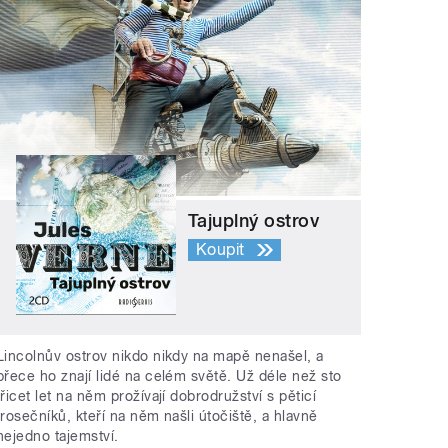
Tajuplný ostrov
Koupit
Lincolnův ostrov nikdo nikdy na mapě nenašel, a
přece ho znají lidé na celém světě. Už déle než sto
třicet let na něm prožívají dobrodružství s pěticí
trosečníků, kteří na něm našli útočiště, a hlavně
nejedno tajemství.