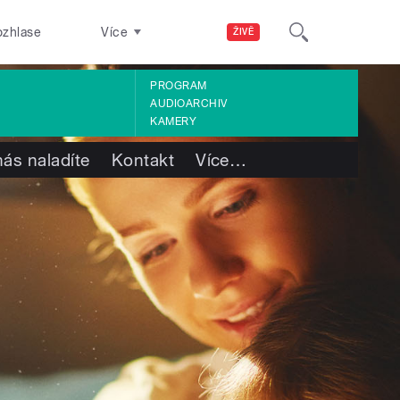
ozhlase
Více
ŽIVĚ
PROGRAM
AUDIOARCHIV
KAMERY
nás naladíte
Kontakt
Více
…