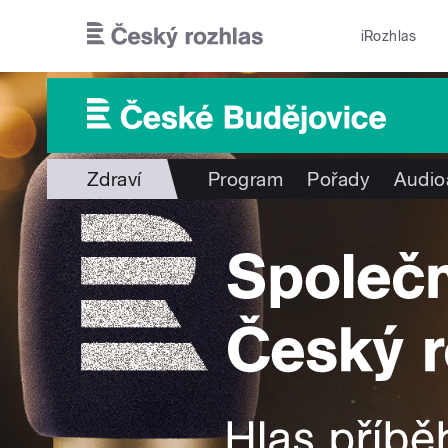
Přejít k hlavnímu obsahu
iRozhlas
Zdraví
Program
Pořady
Audio