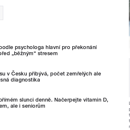
 podle psychologa hlavní pro překonání
 před „běžným“ stresem
su v Česku přibývá, počet zemřelých ale
sná diagnostika
přímém slunci denně. Načerpejte vitamin D,
em, ale i seniorům