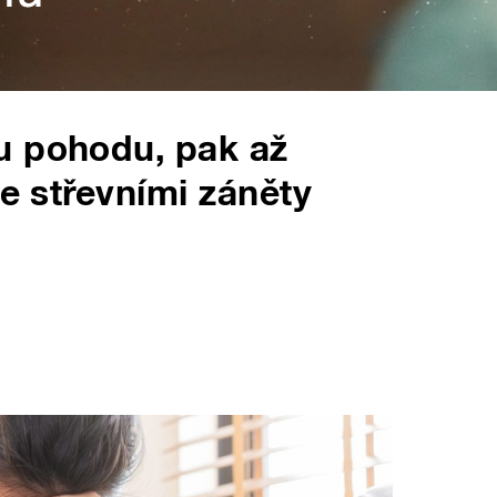
u pohodu, pak až
se střevními záněty