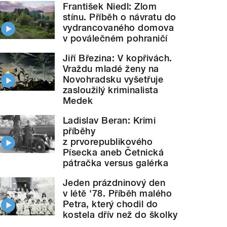
František Niedl: Zlom
stínu. Příběh o návratu do
vydrancovaného domova
v poválečném pohraničí
Jiří Březina: V kopřivách.
Vraždu mladé ženy na
Novohradsku vyšetřuje
zasloužilý kriminalista
Medek
Ladislav Beran: Krimi
příběhy
z prvorepublikového
Písecka aneb Četnická
pátračka versus galérka
Jeden prázdninový den
v létě '78. Příběh malého
Petra, který chodil do
kostela dřív než do školky