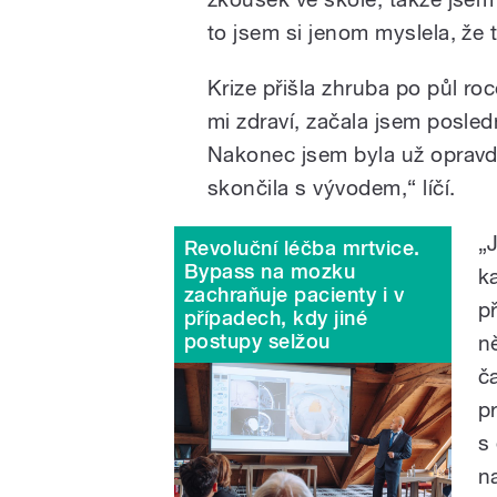
to jsem si jenom myslela, že 
Krize přišla zhruba po půl ro
mi zdraví, začala jsem posled
Nakonec jsem byla už opravd
skončila s vývodem,“ líčí.
„
Revoluční léčba mrtvice.
Bypass na mozku
k
zachraňuje pacienty i v
p
případech, kdy jiné
postupy selžou
n
č
p
s
n