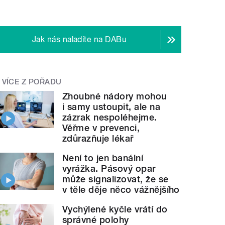
Jak nás naladíte na DABu
VÍCE Z POŘADU
Zhoubné nádory mohou
i samy ustoupit, ale na
zázrak nespoléhejme.
Věřme v prevenci,
zdůrazňuje lékař
Není to jen banální
vyrážka. Pásový opar
může signalizovat, že se
v těle děje něco vážnějšího
Vychýlené kyčle vrátí do
správné polohy