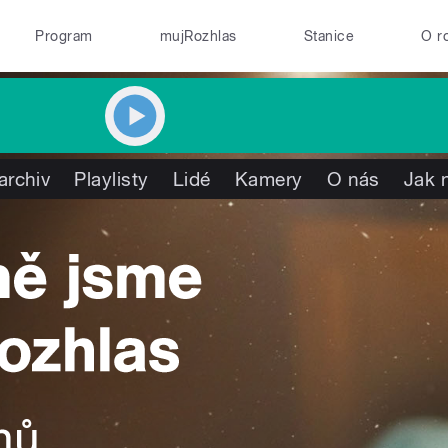
Program
mujRozhlas
Stanice
O r
archiv
Playlisty
Lidé
Kamery
O nás
Jak 