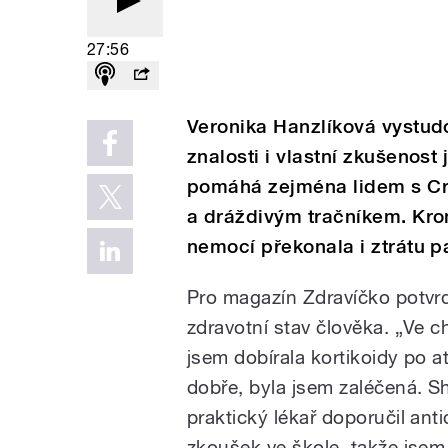
27:56
Veronika Hanzlíková vystud
znalosti i vlastní zkušenost
pomáhá zejména lidem s Cro
a dráždivým tračníkem. Kr
nemocí překonala i ztrátu p
Pro magazín Zdravíčko potvrdi
zdravotní stav člověka. „Ve c
jsem dobírala kortikoidy po at
dobře, byla jsem zaléčená. S
praktický lékař doporučil ant
zkoušek ve škole, takže jsem 