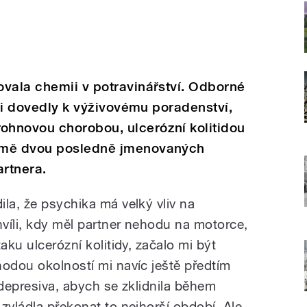
ovala chemii v potravinářství. Odborné
 ji dovedly k výživovému poradenství,
hnovou chorobou, ulcerózní kolitidou
omě dvou posledně jmenovaných
artnera.
la, že psychika má velký vliv na
hvíli, kdy měl partner nehodu na motorce,
aku ulcerózní kolitidy, začalo mi být
hodou okolností mi navíc ještě předtím
idepresiva, abych se zklidnila během
zvládla překonat to nejhorší období. Ale