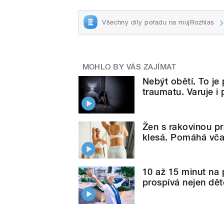
Všechny díly pořadu na mujRozhlas
MOHLO BY VÁS ZAJÍMAT
Nebýt obětí. To je
traumatu. Varuje i
Žen s rakovinou pr
klesá. Pomáhá vča
10 až 15 minut na 
prospívá nejen dět