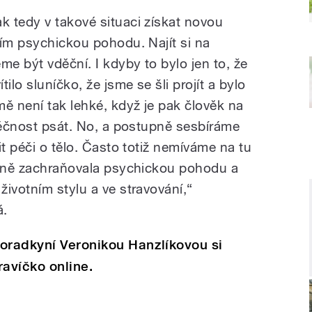
ak tedy v takové situaci získat novou
dím psychickou pohodu. Najít si na
e být vděční. I kdyby to bylo jen to, že
ilo sluníčko, že jsme se šli projít a bylo
 není tak lehké, když je pak člověk na
vděčnost psát. No, a postupně sesbíráme
it péči o tělo. Často totiž nemíváme na tu
árně zachraňovala psychickou pohodu a
ivotním stylu a ve stravování,“
á.
poradkyní Veronikou Hanzlíkovou si
avíčko online.