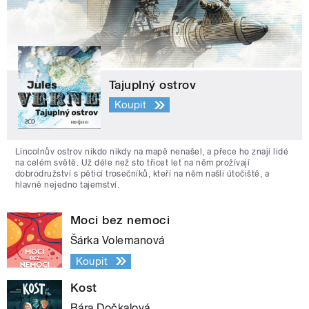
Tajuplný ostrov
Koupit
Lincolnův ostrov nikdo nikdy na mapě nenašel, a přece ho znají lidé
na celém světě. Už déle než sto třicet let na něm prožívají
dobrodružství s pěticí trosečníků, kteří na něm našli útočiště, a
hlavně nejedno tajemství.
Moci bez nemoci
Šárka Volemanová
Koupit
Kost
Bára Dočkalová