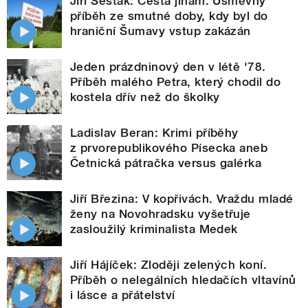
Jiří Šesták: Cesta jinam. Úsměvný
příběh ze smutné doby, kdy byl do
hraniční Šumavy vstup zakázán
Jeden prázdninový den v létě '78.
Příběh malého Petra, který chodil do
kostela dřív než do školky
Ladislav Beran: Krimi příběhy
z prvorepublikového Písecka aneb
Četnická pátračka versus galérka
Jiří Březina: V kopřivách. Vraždu mladé
ženy na Novohradsku vyšetřuje
zasloužilý kriminalista Medek
Jiří Hájíček: Zloději zelených koní.
Příběh o nelegálních hledačích vltavínů
i lásce a přátelství