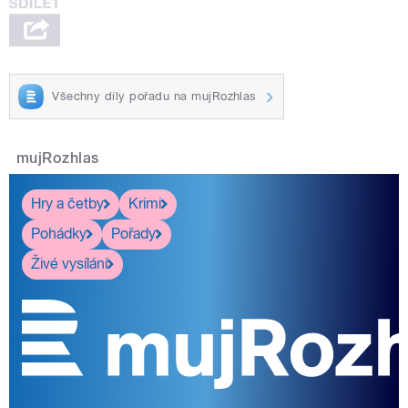
Všechny díly pořadu na mujRozhlas
mujRozhlas
Hry a četby
Krimi
Pohádky
Pořady
Živé vysílání