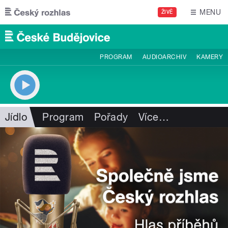
Přejít k hlavnímu obsahu
MENU
ŽIVĚ
PROGRAM
AUDIOARCHIV
KAMERY
Jídlo
Program
Pořady
Více
…