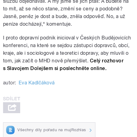
službu objednávali. A my jsme se jich ptali: A budete na
to mít, až se něco stane, změní se ceny a podobně?
Jasně, peněz je dost a bude, zněla odpověď. No, a už
peníze docházejí,“ komentuje.
I proto dopravní podnik inicioval v Českých Budějovicích
konferenci, na které se sejdou zástupci dopravců, obcí,
kraje, ale i sociologové a teoretici dopravy, aby mluvili o
tom, jak začít o MHD nově přemýšlet.
Celý rozhovor
s Slavojem Dolejšem si poslechněte online.
autor:
Eva Kadlčáková
Všechny díly pořadu na mujRozhlas