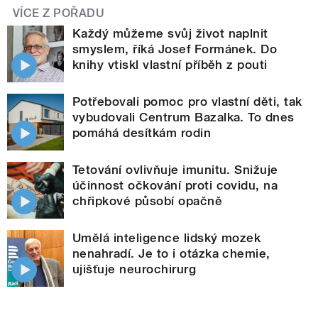
VÍCE Z POŘADU
Každý můžeme svůj život naplnit
smyslem, říká Josef Formánek. Do
knihy vtiskl vlastní příběh z pouti
Potřebovali pomoc pro vlastní děti, tak
vybudovali Centrum Bazalka. To dnes
pomáhá desítkám rodin
Tetování ovlivňuje imunitu. Snižuje
účinnost očkování proti covidu, na
chřipkové působí opačně
Umělá inteligence lidský mozek
nenahradí. Je to i otázka chemie,
ujišťuje neurochirurg