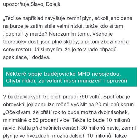
upozorňuje Slavoj Dolejš.
„Teď se například navyšuje zemní plyn, ačkoli jeho cena
na burze je zatím stále velmi nízká, takže kdo si tam
‚
loupnul
‘
ty marže? Nerozumím tomu. Všeho je
teoreticky dost, jsou plné sklady, a přitom zboží není a
ceny rostou. Já si myslím, že je to v řadě případů
spekulace,“ dodává.
Některé spoje budějovické MHD nepojedou.
Chybí řidiči, za volant musí manažeři i opraváři
V budějovických trolejích proudí 750 voltů. Spotřeba je
obrovská, její cenu lze ročně vyčíslit na 20 milionů korun.
„Očekávám, že příští rok to bude možná dvojnásobek,
minimálně o 50 procent více. Takže to bude 10 milionů
navíc. Nafta při dnešních cenách 30 milionů navíc, zemní
plyn je ve hvězdách, možná dalších 10 milionů. Takže