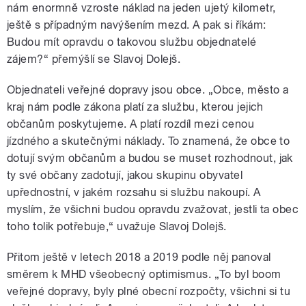
nám enormně vzroste náklad na jeden ujetý kilometr,
ještě s případným navýšením mezd. A pak si říkám:
Budou mít opravdu o takovou službu objednatelé
zájem?“ přemýšlí se Slavoj Dolejš.
Objednateli veřejné dopravy jsou obce. „Obce, město a
kraj nám podle zákona platí za službu, kterou jejich
občanům poskytujeme. A platí rozdíl mezi cenou
jízdného a skutečnými náklady. To znamená, že obce to
dotují svým občanům a budou se muset rozhodnout, jak
ty své občany zadotují, jakou skupinu obyvatel
upřednostní, v jakém rozsahu si službu nakoupí. A
myslím, že všichni budou opravdu zvažovat, jestli ta obec
toho tolik potřebuje,“ uvažuje Slavoj Dolejš.
Přitom ještě v letech 2018 a 2019 podle něj panoval
směrem k MHD všeobecný optimismus. „To byl boom
veřejné dopravy, byly plné obecní rozpočty, všichni si tu