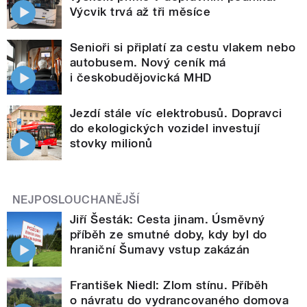
Výcvik trvá až tři měsíce
Senioři si připlatí za cestu vlakem nebo
autobusem. Nový ceník má
i českobudějovická MHD
Jezdí stále víc elektrobusů. Dopravci
do ekologických vozidel investují
stovky milionů
NEJPOSLOUCHANĚJŠÍ
Jiří Šesták: Cesta jinam. Úsměvný
příběh ze smutné doby, kdy byl do
hraniční Šumavy vstup zakázán
František Niedl: Zlom stínu. Příběh
o návratu do vydrancovaného domova