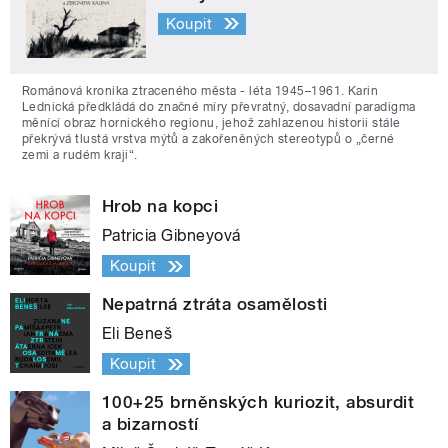
Koupit
Románová kronika ztraceného města - léta 1945–1961. Karin
Lednická předkládá do značné míry převratný, dosavadní paradigma
měnící obraz hornického regionu, jehož zahlazenou historii stále
překrývá tlustá vrstva mýtů a zakořeněných stereotypů o „černé
zemi a rudém kraji“.
Hrob na kopci
Patricia Gibneyová
Koupit
Nepatrná ztráta osamělosti
Eli Beneš
Koupit
100+25 brněnských kuriozit, absurdit
a bizarností