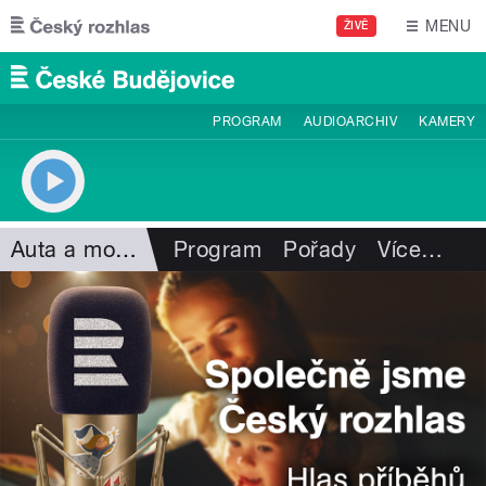
Přejít k hlavnímu obsahu
MENU
ŽIVĚ
PROGRAM
AUDIOARCHIV
KAMERY
Auta a motorismus
Program
Pořady
Více
…