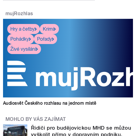
mujRozhlas
Hry a četby
Krimi
Pohádky
Pořady
Živé vysílání
Audiosvět Českého rozhlasu na jednom místě
MOHLO BY VÁS ZAJÍMAT
Řidiči pro budějovickou MHD se můžou
vyškolit přímo v dopravním podniku.