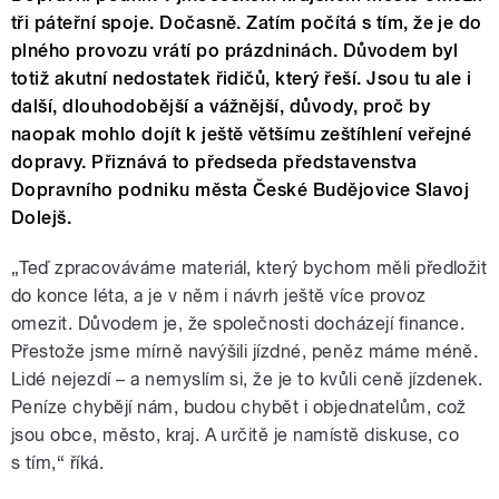
tři páteřní spoje. Dočasně. Zatím počítá s tím, že je do
plného provozu vrátí po prázdninách. Důvodem byl
totiž akutní nedostatek řidičů, který řeší. Jsou tu ale i
další, dlouhodobější a vážnější, důvody, proč by
naopak mohlo dojít k ještě většímu zeštíhlení veřejné
dopravy. Přiznává to předseda představenstva
Dopravního podniku města České Budějovice Slavoj
Dolejš.
„Teď zpracováváme materiál, který bychom měli předložit
do konce léta, a je v něm i návrh ještě více provoz
omezit. Důvodem je, že společnosti docházejí finance.
Přestože jsme mírně navýšili jízdné, peněz máme méně.
Lidé nejezdí – a nemyslím si, že je to kvůli ceně jízdenek.
Peníze chybějí nám, budou chybět i objednatelům, což
jsou obce, město, kraj. A určitě je namístě diskuse, co
s tím,“ říká.