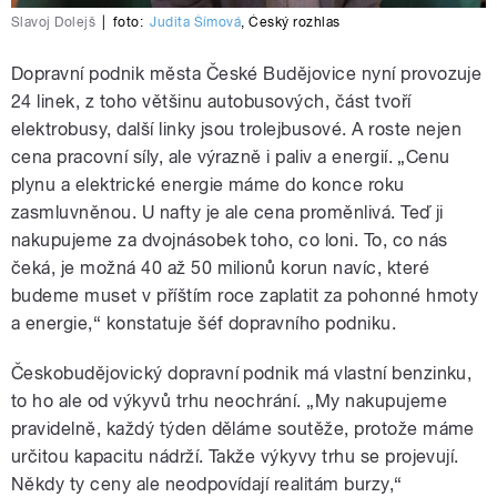
Slavoj Dolejš
|
foto:
Judita Šímová
,
Český rozhlas
Dopravní podnik města České Budějovice nyní provozuje
24 linek, z toho většinu autobusových, část tvoří
elektrobusy, další linky jsou trolejbusové. A roste nejen
cena pracovní síly, ale výrazně i paliv a energií. „Cenu
plynu a elektrické energie máme do konce roku
zasmluvněnou. U nafty je ale cena proměnlivá. Teď ji
nakupujeme za dvojnásobek toho, co loni. To, co nás
čeká, je možná 40 až 50 milionů korun navíc, které
budeme muset v příštím roce zaplatit za pohonné hmoty
a energie,“ konstatuje šéf dopravního podniku.
Českobudějovický dopravní podnik má vlastní benzinku,
to ho ale od výkyvů trhu neochrání. „My nakupujeme
pravidelně, každý týden děláme soutěže, protože máme
určitou kapacitu nádrží. Takže výkyvy trhu se projevují.
Někdy ty ceny ale neodpovídají realitám burzy,“