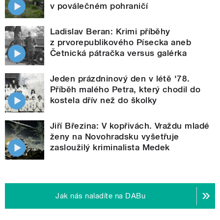
v poválečném pohraničí
Ladislav Beran: Krimi příběhy
z prvorepublikového Písecka aneb
Četnická pátračka versus galérka
Jeden prázdninový den v létě '78.
Příběh malého Petra, který chodil do
kostela dřív než do školky
Jiří Březina: V kopřivách. Vraždu mladé
ženy na Novohradsku vyšetřuje
zasloužilý kriminalista Medek
Jak nás naladíte na DABu