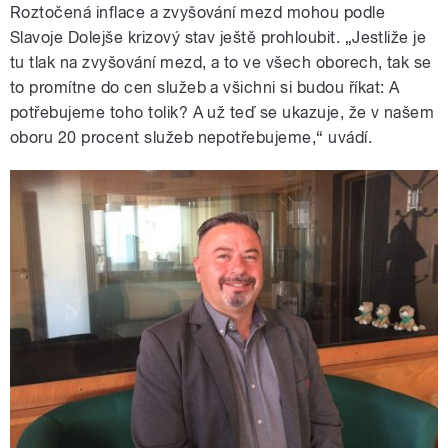
Roztočená inflace a zvyšování mezd mohou podle
Slavoje Dolejše krizový stav ještě prohloubit. „Jestliže je
tu tlak na zvyšování mezd, a to ve všech oborech, tak se
to promítne do cen služeb a všichni si budou říkat: A
potřebujeme toho tolik? A už teď se ukazuje, že v našem
oboru 20 procent služeb nepotřebujeme,“ uvádí.