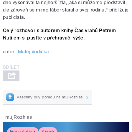
dne vykonával ta nejhorší zla, jaká si můžeme představit,
ale zároveň se mimo tábor staral o svoji rodinu,“ přibližuje
publicista.
Celý rozhovor s autorem knihy Čas vrahů Petrem
Nutilem si pusťte v přehrávači výše.
autor:
Matěj Vodička
Všechny díly pořadu na mujRozhlas
mujRozhlas
Hry a četby
Krimi