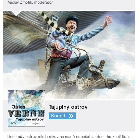
Václav Žmolík, moderátor
Tajuplný ostrov
Koupit
Lincolnův ostrov nikdo nikdy na mapě nenašel, a přece ho znají lidé