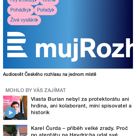
Pohádky
Pořady
Živé vysílání
Audiosvět Českého rozhlasu na jednom místě
MOHLO BY VÁS ZAJÍMAT
Vlasta Burian nebyl za protektorátu ani
hrdina, ani kolaborant, míní spisovatel a
historik
Karel Čurda – příběh velké zrady. Proč
po atentátu na Heydricha udal své