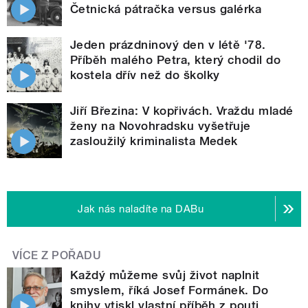
Četnická pátračka versus galérka
Jeden prázdninový den v létě '78.
Příběh malého Petra, který chodil do
kostela dřív než do školky
Jiří Březina: V kopřivách. Vraždu mladé
ženy na Novohradsku vyšetřuje
zasloužilý kriminalista Medek
Jak nás naladíte na DABu
VÍCE Z POŘADU
Každý můžeme svůj život naplnit
smyslem, říká Josef Formánek. Do
knihy vtiskl vlastní příběh z pouti