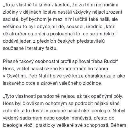
„To je vlastně ta kniha v kostce, že za těmi nejhoršími
zločiny v dějinách lidstva nestáli vždycky nějací zrození
sadisté, byť bychom je mezi nimi určitě také našli, ale
většinou to byli obyčejní lidé, sousedi, úředníci, kteří
dělali určenou práci a poslouchali to, co se jim řeklo,“
dodává jeden z předních českých představitelů
současné literatury faktu.
Přesně takový osobnostní profil splňoval třeba Rudolf
Höss, velitel nacistického koncentračního tábora
v Osvětimi. Petr Nutil ho ve své knize charakterizuje jako
laskavého otce a zároveň válečného zločince.
„Tyto vlastnosti paradoxně nejsou až tak opačnými póly.
Höss byl člověkem ochotným se podrobit nějaké silné
autoritě, a tu dostal v podobě nacistické ideologie. Nebyl
vedený sadismem nebo osobní nenávistí, přesto do
ideologie vložil prakticky veškeré své schopnosti. Během