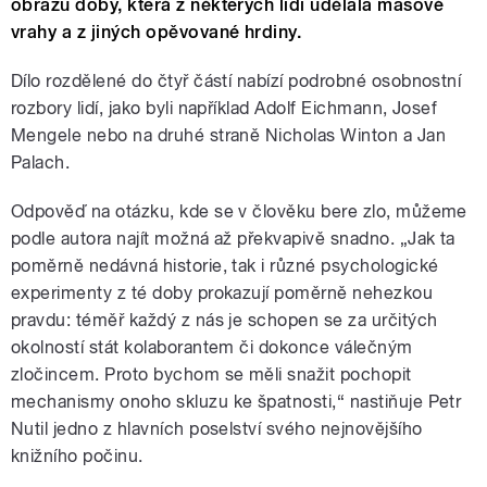
obrazu doby, která z některých lidí udělala masové
vrahy a z jiných opěvované hrdiny.
Dílo rozdělené do čtyř částí nabízí podrobné osobnostní
rozbory lidí, jako byli například Adolf Eichmann, Josef
Mengele nebo na druhé straně Nicholas Winton a Jan
Palach.
Odpověď na otázku, kde se v člověku bere zlo, můžeme
podle autora najít možná až překvapivě snadno. „Jak ta
poměrně nedávná historie, tak i různé psychologické
experimenty z té doby prokazují poměrně nehezkou
pravdu: téměř každý z nás je schopen se za určitých
okolností stát kolaborantem či dokonce válečným
zločincem. Proto bychom se měli snažit pochopit
mechanismy onoho skluzu ke špatnosti,“ nastiňuje Petr
Nutil jedno z hlavních poselství svého nejnovějšího
knižního počinu.