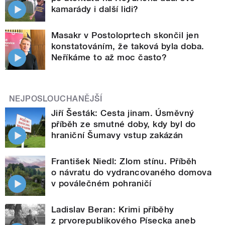
kamarády i další lidi?
Masakr v Postoloprtech skončil jen
konstatováním, že taková byla doba.
Neříkáme to až moc často?
NEJPOSLOUCHANĚJŠÍ
Jiří Šesták: Cesta jinam. Úsměvný
příběh ze smutné doby, kdy byl do
hraniční Šumavy vstup zakázán
František Niedl: Zlom stínu. Příběh
o návratu do vydrancovaného domova
v poválečném pohraničí
Ladislav Beran: Krimi příběhy
z prvorepublikového Písecka aneb