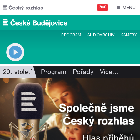
Přejít k hlavnímu obsahu
MENU
ŽIVĚ
PROGRAM
AUDIOARCHIV
KAMERY
20. století
Program
Pořady
Více
…