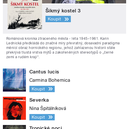
Šikmý kostel 3
Koupit
Románová kronika ztraceného města - léta 1945–1961. Karin
Lednická předkládá do značné míry převratný, dosavadní paradigma
měnící obraz hornického regionu, jehož zahlazenou historii stále
překrývá tlustá vrstva mýtů a zakořeněných stereotypů o „černé
zemi a rudém kraji“.
Cantus lucis
Carmina Bohemica
Koupit
Severka
Nina Špitálníková
Koupit
Tropické noci