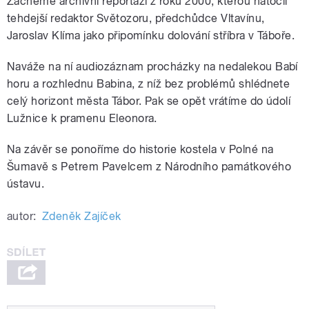
Začneme archivní reportáží z roku 2000, kterou natočil
tehdejší redaktor Světozoru, předchůdce Vltavínu,
Jaroslav Klíma jako připomínku dolování stříbra v Táboře.
Naváže na ní audiozáznam procházky na nedalekou Babí
horu a rozhlednu Babina, z níž bez problémů shlédnete
celý horizont města Tábor. Pak se opět vrátíme do údolí
Lužnice k pramenu Eleonora.
Na závěr se ponoříme do historie kostela v Polné na
Šumavě s Petrem Pavelcem z Národního památkového
ústavu.
autor:
Zdeněk Zajíček