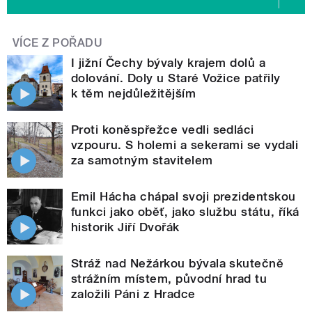
VÍCE Z POŘADU
I jižní Čechy bývaly krajem dolů a
dolování. Doly u Staré Vožice patřily
k těm nejdůležitějším
Proti koněspřežce vedli sedláci
vzpouru. S holemi a sekerami se vydali
za samotným stavitelem
Emil Hácha chápal svoji prezidentskou
funkci jako oběť, jako službu státu, říká
historik Jiří Dvořák
Stráž nad Nežárkou bývala skutečně
strážním místem, původní hrad tu
založili Páni z Hradce