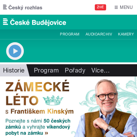
Přejít k hlavnímu obsahu
MENU
ŽIVĚ
PROGRAM
AUDIOARCHIV
KAMERY
Historie
Program
Pořady
Více
…