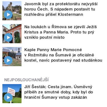
Javorník byl za protektorátu nejvyšší
horou Čech. S nápadem postavit tu
rozhlednu přišel Klostermann
Na loukách u Římova se zjevili Ježíš
Kristus a Panna Maria. Proto tu prý
vzniklo poutní místo
Kaple Panny Marie Pomocné
v Rožmitálu na Šumavě je oficiálně
kostel, navíc postavený nad studánkou
NEJPOSLOUCHANĚJŠÍ
Jiří Šesták: Cesta jinam. Úsměvný
příběh ze smutné doby, kdy byl do
hraniční Šumavy vstup zakázán