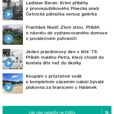
Ladislav Beran: Krimi příběhy
z prvorepublikového Písecka aneb
Četnická pátračka versus galérka
František Niedl: Zlom stínu. Příběh
o návratu do vydrancovaného domova
v poválečném pohraničí
Jeden prázdninový den v létě '78.
Příběh malého Petra, který chodil do
kostela dřív než do školky
Koupání v průzračné vodě
s kompletním zázemím nabízí bývalá
pískovna za hranicemi u Halámek
Jak nás naladíte na DABu