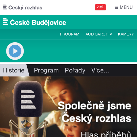
Přejít k hlavnímu obsahu
MENU
ŽIVĚ
PROGRAM
AUDIOARCHIV
KAMERY
Historie
Program
Pořady
Více
…