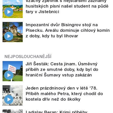
Vzácný zpěvník s nejstaršími záznamy
husitských písní našel student na půdě
fary v Jistebnici
Impozantní dvůr Bisingrov stojí na
Písecku. Areálu dominuje cihlový komín
z doby, kdy tu byl lihovar
NEJPOSLOUCHANĚJŠÍ
Jiří Šesták: Cesta jinam. Úsměvný
příběh ze smutné doby, kdy byl do
hraniční Šumavy vstup zakázán
Jeden prázdninový den v létě '78.
Příběh malého Petra, který chodil do
kostela dřív než do školky
Ladislav Beran: Krimi příběhy