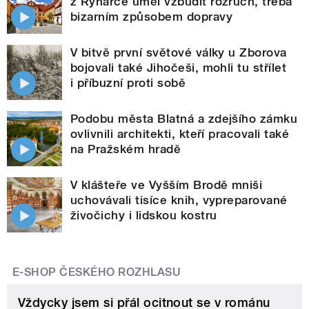
z Rynárce uměl vzbudit rozruch, třeba
bizarním způsobem dopravy
V bitvě první světové války u Zborova
bojovali také Jihočeši, mohli tu střílet
i příbuzní proti sobě
Podobu města Blatná a zdejšího zámku
ovlivnili architekti, kteří pracovali také
na Pražském hradě
V klášteře ve Vyšším Brodě mniši
uchovávali tisíce knih, vypreparované
živočichy i lidskou kostru
E-SHOP ČESKÉHO ROZHLASU
Vždycky jsem si přál ocitnout se v románu