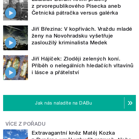
z prvorepublikového Písecka aneb
Četnická pátračka versus galérka
Jiří Březina: V kopřivách. Vraždu mladé
ženy na Novohradsku vyšetřuje
zasloužilý kriminalista Medek
Jiří Hájíček: Zloději zelených koní.
Příběh o nelegálních hledačích vltavínů
i lásce a přátelství
Jak nás naladíte na DABu
VÍCE Z POŘADU
Extravagantní kněz Matěj Kozka