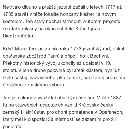
Netrvalo dlouho a pražští jezuité začali v letech 1717 až
1735 stavět v téže lokalitě honosný klášter i s novým
kostelem. Ten starý nechali strhnout. Autorem projektu
se stal věhlasný barokní architekt Kilián Ignác
Dientzenhofer.
Když Marie Terezie zrušila roku 1773 jezuitský řád, získal
opařanské zboží rod Paarů a připojil ho k Bechyni.
Překotný historický vývoj ukončily až události v 19.
století. V jeho druhé polovině byl areál kláštera, nyní už
stále častěji nazývaného jako zámek, nabízen k pronájmu
českému zemskému výboru.
Ten jej nakonec využil k bohulibým účelům. V létě 1887
tu po stavebních adaptacích vznikl Královský český
zemský filiální ústav pro choré pomatence v Opařanech,
který měl k dispozici 38 místností se zázemím pro 211
pacientů.