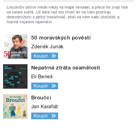
Lincolnův ostrov nikdo nikdy na mapě nenašel, a přece ho znají lidé
na celém světě. Už déle než sto třicet let na něm prožívají
dobrodružství s pěticí trosečníků, kteří na něm našli útočiště, a
hlavně nejedno tajemství.
50 moravských pověstí
Zdeněk Junák
Koupit
Nepatrná ztráta osamělosti
Eli Beneš
Koupit
Broučci
Jan Karafiát
Koupit