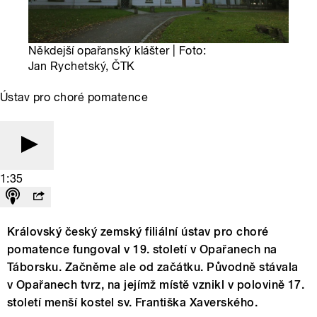
Někdejší opařanský klášter | Foto:
Jan Rychetský, ČTK
Ústav pro choré pomatence
1:35
Královský český zemský filiální ústav pro choré
pomatence fungoval v 19. století v Opařanech na
Táborsku. Začněme ale od začátku. Původně stávala
v Opařanech tvrz, na jejímž místě vznikl v polovině 17.
století menší kostel sv. Františka Xaverského.