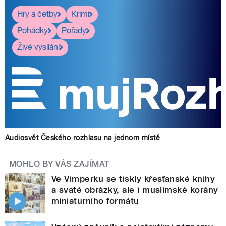
Hry a četby
Krimi
Pohádky
Pořady
Živé vysílání
Audiosvět Českého rozhlasu na jednom místě
MOHLO BY VÁS ZAJÍMAT
Ve Vimperku se tiskly křesťanské knihy
a svaté obrázky, ale i muslimské korány
miniaturního formátu