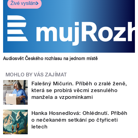
Živé vysílání
Audiosvět Českého rozhlasu na jednom místě
MOHLO BY VÁS ZAJÍMAT
Falešný Mičurin. Příběh o zralé ženě,
která se probírá věcmi zesnulého
manžela a vzpomínkami
Hanka Hosnedlová: Ohlédnutí. Příběh
o nečekaném setkání po čtyřiceti
letech