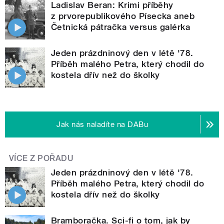
Ladislav Beran: Krimi příběhy
z prvorepublikového Písecka aneb
Četnická pátračka versus galérka
Jeden prázdninový den v létě '78.
Příběh malého Petra, který chodil do
kostela dřív než do školky
Jak nás naladíte na DABu
VÍCE Z POŘADU
Jeden prázdninový den v létě '78.
Příběh malého Petra, který chodil do
kostela dřív než do školky
Bramboračka. Sci-fi o tom, jak by