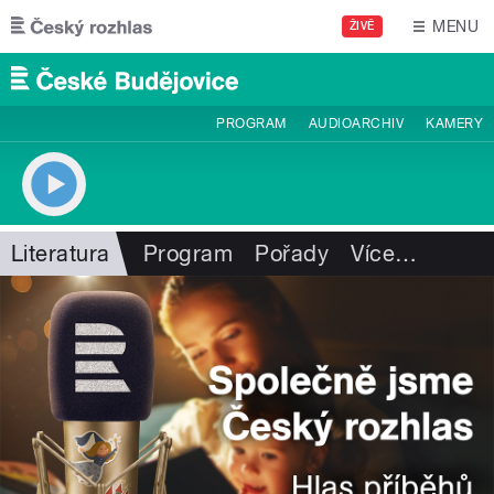
Přejít k hlavnímu obsahu
MENU
ŽIVĚ
PROGRAM
AUDIOARCHIV
KAMERY
Literatura
Program
Pořady
Více
…