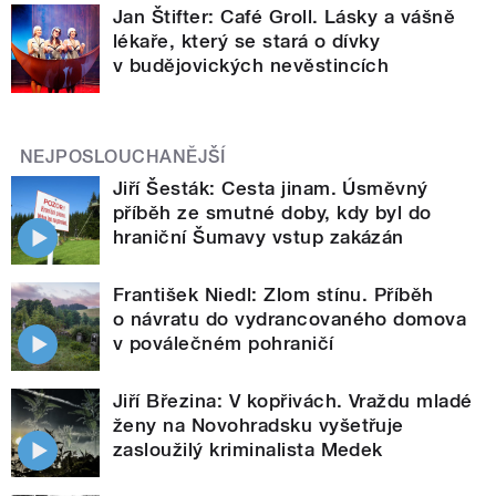
Jan Štifter: Café Groll. Lásky a vášně
lékaře, který se stará o dívky
v budějovických nevěstincích
NEJPOSLOUCHANĚJŠÍ
Jiří Šesták: Cesta jinam. Úsměvný
příběh ze smutné doby, kdy byl do
hraniční Šumavy vstup zakázán
František Niedl: Zlom stínu. Příběh
o návratu do vydrancovaného domova
v poválečném pohraničí
Jiří Březina: V kopřivách. Vraždu mladé
ženy na Novohradsku vyšetřuje
zasloužilý kriminalista Medek