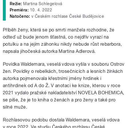
Režie:
Martina Schlegelová
Premiéra:
10. 4. 2022
Natočeno:
v Českém rozhlase České Budějovice
Příběh ženy, která se po smrti manžela rozhodne, že
odteď už bude jenom šťastná, co nejdřív vyrazí na
potulku a na jejím záhonku nikdy nebude růst rebarbora,
napsala jihočeská autorka Martina Adlerová.
Povídka Waldemara, veselá vdova vyšla v souboru Ostrov
žen. Povídky o rebelkách, trosečnicích a lesních žínkách
autorka pojmenovala křestními jmény hrdinek i
antihrdinek od A do Ž. V anotaci ke knize, kterou v roce
2021 vydalo pražské nakladatelství NOVELA BOHEMICA,
se píše, že je to kniha o ženách a pro ženy a také pro
silné muže.
Rozhlasovou podobu dostala Waldemara, veselá vdova
v roce 2022. Ve studiu Českého rozhlasu České