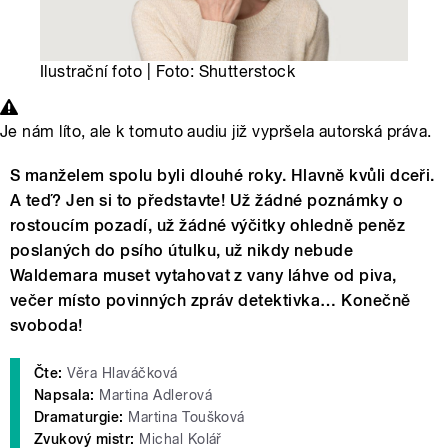
Ilustrační foto | Foto: Shutterstock
Je nám líto, ale k tomuto audiu již vypršela autorská práva.
S manželem spolu byli dlouhé roky. Hlavně kvůli dceři.
A teď? Jen si to představte! Už žádné poznámky o
rostoucím pozadí, už žádné výčitky ohledně peněz
poslaných do psího útulku, už nikdy nebude
Waldemara muset vytahovat z vany láhve od piva,
večer místo povinných zpráv detektivka… Konečně
svoboda!
Čte:
Věra Hlaváčková
Napsala:
Martina Adlerová
Dramaturgie:
Martina Toušková
Zvukový mistr:
Michal Kolář