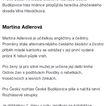
Budějovice hlas hrdince propůjčila herečka Jihočeského
divadla Věra Hlaváčková.
Martina Adlerová
Martina Adlerová je učitelkou angličtiny a češtiny.
Proměny stále alternativnějšího českého školství a životní
příběh mladé kantorky se odrážejí v její první vydané
próze K tabuli půjde vrah.
Pro ženy (a pro silné muže) je určena její další kniha
Ostrov žen s podtitulem Povídky o rebelkách,
trosečnicích a lesních žínkách.
Pro Český rozhlas České Budějovice píše a načítá ranní
Rozhlasové sloupky.
Je držitelkou 1. danu v judu, jezdkyní na koloběžce,