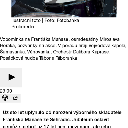
Ilustrační foto | Foto: Fotobanka
Profimedia
Vzpomínka na Františka Maňase, osmdesátiny Miroslava
Horáka, pozvánky na akce. V pořadu hrají Vejvodova kapela,
Šumavanka, Věnovanka, Orchestr Dalibora Kaprase,
Posádková hudba Tábor a Táboranka
23:00
Už sto let uplynulo od narození výborného skladatele
Františka Maňase ze Sehradic. Jubileum oslavit
nemůže, neboť už 17 let není mezi námi, ale jeho