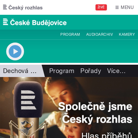
Přejít k hlavnímu obsahu
MENU
ŽIVĚ
PROGRAM
AUDIOARCHIV
KAMERY
Dechová hudba
Program
Pořady
Více
…