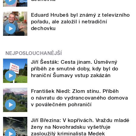
Eduard Hrubeš byl známý z televizního
pořadu, ale založil i netradiční
dechovku
NEJPOSLOUCHANĚJŠÍ
Jiří Šesták: Cesta jinam. Úsměvný
příběh ze smutné doby, kdy byl do
hraniční Šumavy vstup zakázán
František Niedl: Zlom stínu. Příběh
o návratu do vydrancovaného domova
v poválečném pohraničí
Jiří Březina: V kopřivách. Vraždu mladé
ženy na Novohradsku vyšetřuje
zasloužilý kriminalista Medek