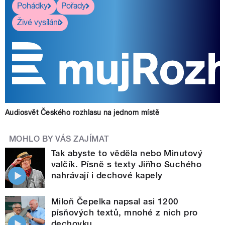
Pohádky
Pořady
Živé vysílání
Audiosvět Českého rozhlasu na jednom místě
MOHLO BY VÁS ZAJÍMAT
Tak abyste to věděla nebo Minutový
valčík. Písně s texty Jiřího Suchého
nahrávají i dechové kapely
Miloň Čepelka napsal asi 1200
písňových textů, mnohé z nich pro
dechovku