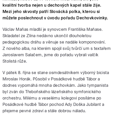
kvalitní tvorba nejen u dechových kapel stále žije.
Mezi jeho skvosty patří Slovácká polka, kterou si
můžete poslechnout v úvodu pořadu Dechovkovinky.
Václav Maňas mladší je synovcem Františka Maňase.
Skladatel ze Zlína nedávno ukončil dlouholetou
pedagogickou dráhu a věnuje se nadále komponování.
Z nového alba, na kterém spojil svůj tvůrčí um s textařem
Jaroslavem Salačem, jsme do pořadu vybrali valčík
Stolistá růže.
V pátek 8. října se stane osmdesátníkem výborný bicista
Miroslav Horák. Působil v Posádkové hudbě Tábor a
dodnes vypomáhá mnoha dechovkám. Jako tympanista
byl zván do Třeboňského lázeňského symfonického
orchestru. Milému a veselému kolegovi posíláme po
Posádkové hudbě Tábor pochod Ady Doška Jubilant a
přejeme pevné zdraví a stále dobrou náladu.