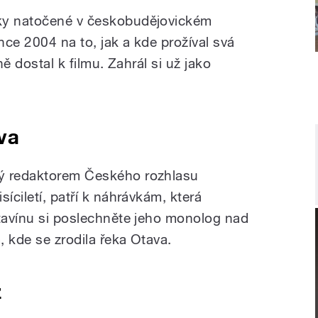
ky natočené v českobudějovickém
ce 2004 na to, jak a kde prožíval svá
ně dostal k filmu. Zahrál si už jako
va
ý redaktorem Českého rozhlasu
íciletí, patří k náhrávkám, která
ltavínu si poslechněte jeho monolog nad
 kde se zrodila řeka Otava.
z