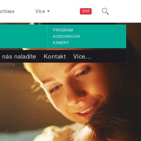
ozhlase
Více
ŽIVĚ
PROGRAM
AUDIOARCHIV
KAMERY
 nás naladíte
Kontakt
Více
…