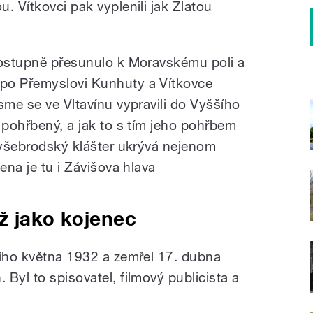
. Vítkovci pak vyplenili jak Zlatou
postupně přesunulo k Moravskému poli a
po Přemyslovi Kunhuty a Vítkovce
sme se ve Vltavínu vypravili do Vyššího
 pohřbený, a jak to s tím jeho pohřbem
 vyšebrodský klášter ukrývá nejenom
ena je tu i Závišova hlava
už jako kojenec
ního května 1932 a zemřel 17. dubna
Byl to spisovatel, filmový publicista a