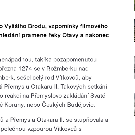
 do Vyššího Brodu, vzpomínky filmového
, hledání pramene řeky Otavy a nakonec
 nenápadnou, takřka pozapomenutou
. března 1274 se v Rožmberku nad
berk, sešel celý rod Vítkovců, aby
ti Přemyslu Otakaru II. Takových setkání
 o reakci na Přemyslovo zakládání Svaté
té Koruny, nebo Českých Budějovic.
ů a Přemysla Otakara II. se stupňovala a
 společnou vzpourou Vítkovců s