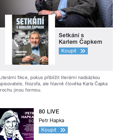
Setkání s
Karlem Čapkem
Koupit
Literární fikce, pokus přiblížit literární nadsázkou
spisovatele, filozofa, ale hlavně člověka Karla Čapka
trochu jinou formou.
80 LIVE
Petr Hapka
Koupit