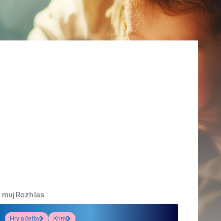
mujRozhlas
Hry a četby
Krimi