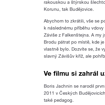
rakouskou a štýrskou šlechtou
Korunu, tak Budějovice.
Abychom to zkrátili, vše se 
k následnému příběhu vdovy 
Záviše z Falkenštejna. A my j
Brodu pátrat po místě, kde je
vlastně bylo. Dozvíte se, že
slavný Závišův kříž, ale pohřb
Ve filmu si zahrál 
Boris Jachnin se narodil prv
2011 v Českých Budějovicích. 
také pedagog.