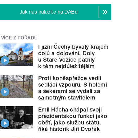
Jak nás naladíte na DABu
VÍCE Z POŘADU
I jižní Čechy bývaly krajem
dolů a dolování. Doly
u Staré Vožice patřily
k těm nejdůležitějším
Proti koněspřežce vedli
sedláci vzpouru. S holemi
a sekerami se vydali za
samotným stavitelem
Emil Hácha chápal svoji
prezidentskou funkci jako
oběť, jako službu státu,
říká historik Jiří Dvořák