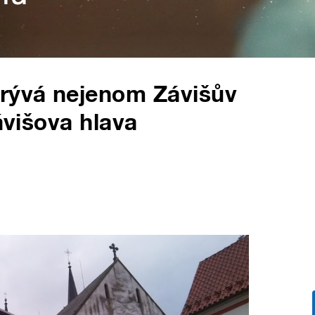
krývá nejenom Závišův
Závišova hlava