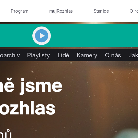
Program
mujRozhlas
Stanice
O r
oarchiv
Playlisty
Lidé
Kamery
O nás
Jak