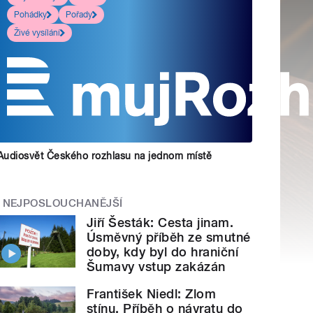
Pohádky
Pořady
Živé vysílání
Audiosvět Českého rozhlasu na jednom místě
NEJPOSLOUCHANĚJŠÍ
Jiří Šesták: Cesta jinam.
Úsměvný příběh ze smutné
doby, kdy byl do hraniční
Šumavy vstup zakázán
František Niedl: Zlom
stínu. Příběh o návratu do