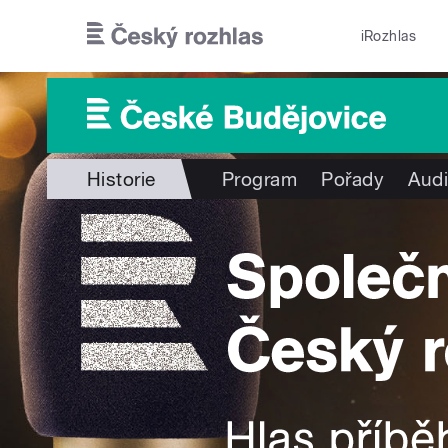
Přejít k hlavnímu obsahu
iRozhlas
Historie
Program
Pořady
Audi