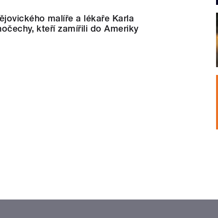
jovického malíře a lékaře Karla
očechy, kteří zamířili do Ameriky