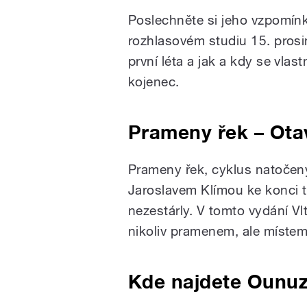
Poslechněte si jeho vzpomín
rozhlasovém studiu 15. prosin
první léta a jak a kdy se vlast
kojenec.
Prameny řek – Ota
Prameny řek, cyklus natočen
Jaroslavem Klímou ke konci tis
nezestárly. V tomto vydání V
nikoliv pramenem, ale místem,
Kde najdete Ounu