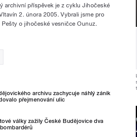
ý archivní příspěvek je z cyklu Jihočeské
ltavín 2. února 2005. Vybrali jsme pro
a Pešty o jihočeské vesničce Ounuz.
ějovického archivu zachycuje náhlý zánik
dovalo přejmenování ulic
ové války zažily České Budějovice dva
h bombardérů