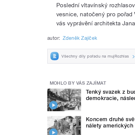
Poslední vltavínský rozhlasov
vesnice, natočený pro pořad V
vás vyprávění architekta Jan
autor:
Zdeněk Zajíček
Všechny díly pořadu na mujRozhlas
MOHLO BY VÁS ZAJÍMAT
Tenký svazek z bud
demokracie, násle
Koncem druhé svět
nálety americkýc