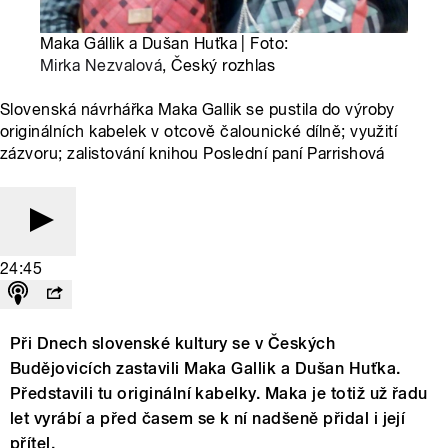
Maka Gállik a Dušan Huťka | Foto:
Mirka Nezvalová
, Český rozhlas
Slovenská návrhářka Maka Gallik se pustila do výroby
originálních kabelek v otcově čalounické dílně; využití
zázvoru; zalistování knihou Poslední paní Parrishová
24:45
Při Dnech slovenské kultury se v Českých
Budějovicích zastavili Maka Gallik a Dušan Huťka.
Představili tu originální kabelky. Maka je totiž už řadu
let vyrábí a před časem se k ní nadšeně přidal i její
přítel.