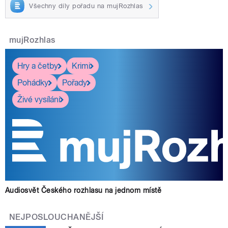
Všechny díly pořadu na mujRozhlas
mujRozhlas
Hry a četby
Krimi
Pohádky
Pořady
Živé vysílání
Audiosvět Českého rozhlasu na jednom místě
NEJPOSLOUCHANĚJŠÍ