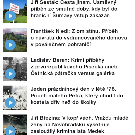
Jiří Šesták: Cesta jinam. Úsměvný
příběh ze smutné doby, kdy byl do
hraniční Šumavy vstup zakázán
František Niedl: Zlom stínu. Příběh
o návratu do vydrancovaného domova
v poválečném pohraničí
Ladislav Beran: Krimi příběhy
z prvorepublikového Písecka aneb
Četnická pátračka versus galérka
Jeden prázdninový den v létě '78.
Příběh malého Petra, který chodil do
kostela dřív než do školky
Jiří Březina: V kopřivách. Vraždu mladé
ženy na Novohradsku vyšetřuje
zasloužilý kriminalista Medek