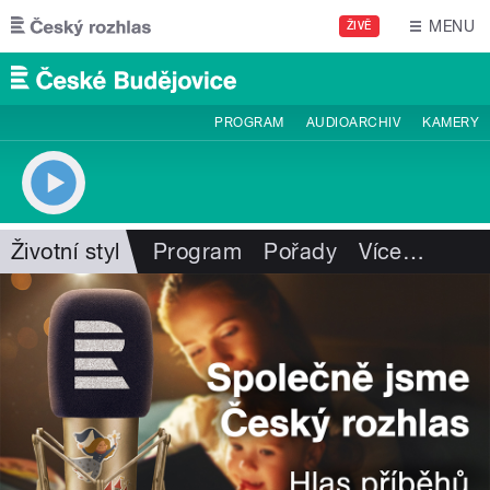
Přejít k hlavnímu obsahu
MENU
ŽIVĚ
PROGRAM
AUDIOARCHIV
KAMERY
Životní styl
Program
Pořady
Více
…