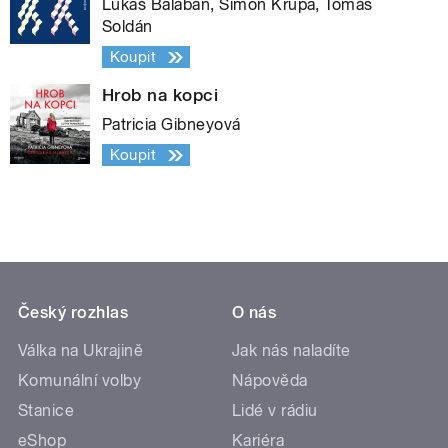
Lukáš Balabán, Šimon Krupa, Tomáš
Soldán
Koupit
Hrob na kopci
Patricia Gibneyová
Koupit
Český rozhlas
O nás
Válka na Ukrajině
Jak nás naladíte
Komunální volby
Nápověda
Stanice
Lidé v rádiu
eShop
Kariéra