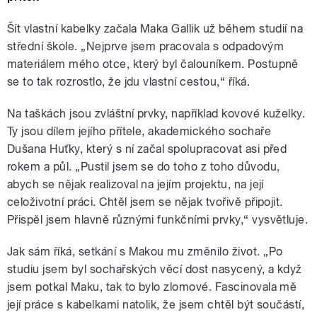
Šít vlastní kabelky začala Maka Gallik už během studií na
střední škole. „Nejprve jsem pracovala s odpadovým
materiálem mého otce, který byl čalouníkem. Postupně
se to tak rozrostlo, že jdu vlastní cestou,“ říká.
Na taškách jsou zvláštní prvky, například kovové kuželky.
Ty jsou dílem jejího přítele, akademického sochaře
Dušana Huťky, který s ní začal spolupracovat asi před
rokem a půl. „Pustil jsem se do toho z toho důvodu,
abych se nějak realizoval na jejím projektu, na její
celoživotní práci. Chtěl jsem se nějak tvořivě připojit.
Přispěl jsem hlavně různými funkčními prvky,“ vysvětluje.
Jak sám říká, setkání s Makou mu změnilo život. „Po
studiu jsem byl sochařských věcí dost nasycený, a když
jsem potkal Maku, tak to bylo zlomové. Fascinovala mě
její práce s kabelkami natolik, že jsem chtěl být součástí,