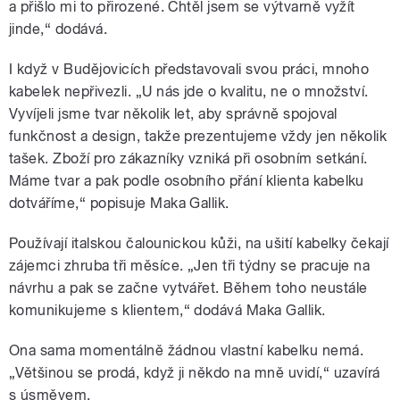
a přišlo mi to přirozené. Chtěl jsem se výtvarně vyžít
jinde,“ dodává.
I když v Budějovicích představovali svou práci, mnoho
kabelek nepřivezli. „U nás jde o kvalitu, ne o množství.
Vyvíjeli jsme tvar několik let, aby správně spojoval
funkčnost a design, takže prezentujeme vždy jen několik
tašek. Zboží pro zákazníky vzniká při osobním setkání.
Máme tvar a pak podle osobního přání klienta kabelku
dotváříme,“ popisuje Maka Gallik.
Používají italskou čalounickou kůži, na ušití kabelky čekají
zájemci zhruba tři měsíce. „Jen tři týdny se pracuje na
návrhu a pak se začne vytvářet. Během toho neustále
komunikujeme s klientem,“ dodává Maka Gallik.
Ona sama momentálně žádnou vlastní kabelku nemá.
„Většinou se prodá, když ji někdo na mně uvidí,“ uzavírá
s úsměvem.