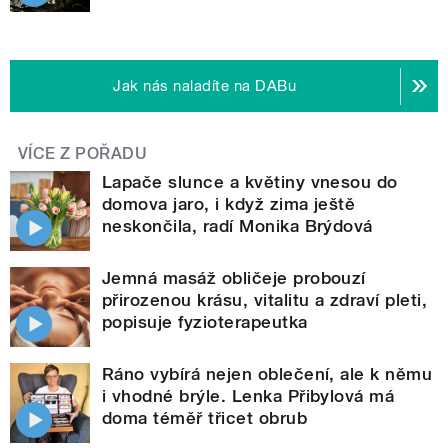
Jak nás naladíte na DABu
VÍCE Z POŘADU
Lapače slunce a květiny vnesou do
domova jaro, i když zima ještě
neskončila, radí Monika Brýdová
Jemná masáž obličeje probouzí
přirozenou krásu, vitalitu a zdraví pleti,
popisuje fyzioterapeutka
Ráno vybírá nejen oblečení, ale k němu
i vhodné brýle. Lenka Přibylová má
doma téměř třicet obrub