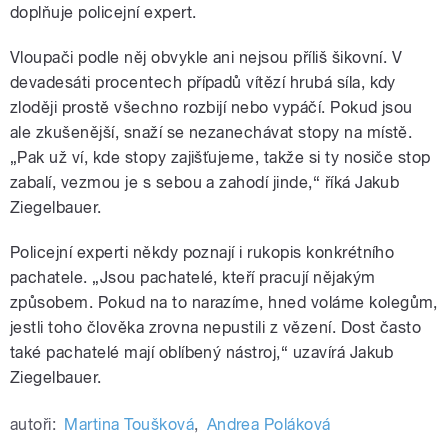
doplňuje policejní expert.
Vloupači podle něj obvykle ani nejsou příliš šikovní. V
devadesáti procentech případů vítězí hrubá síla, kdy
zloději prostě všechno rozbijí nebo vypáčí. Pokud jsou
ale zkušenější, snaží se nezanechávat stopy na místě.
„Pak už ví, kde stopy zajišťujeme, takže si ty nosiče stop
zabalí, vezmou je s sebou a zahodí jinde,“ říká Jakub
Ziegelbauer.
Policejní experti někdy poznají i rukopis konkrétního
pachatele. „Jsou pachatelé, kteří pracují nějakým
způsobem. Pokud na to narazíme, hned voláme kolegům,
jestli toho člověka zrovna nepustili z vězení. Dost často
také pachatelé mají oblíbený nástroj,“ uzavírá Jakub
Ziegelbauer.
autoři:
Martina Toušková
,
Andrea Poláková