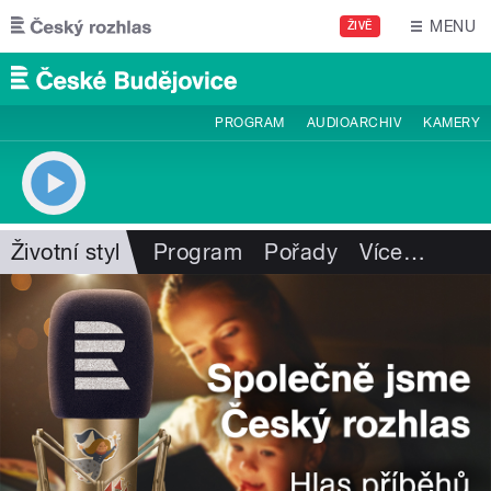
Přejít k hlavnímu obsahu
MENU
ŽIVĚ
PROGRAM
AUDIOARCHIV
KAMERY
Životní styl
Program
Pořady
Více
…