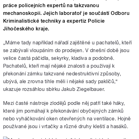
práce policejních expertů na takzvanou
mechanoskopii. Jejich laboratoř je součástí Odboru
Kriminalistické techniky a expertiz Policie
Jihočeského kraje.
„Máme tady například nářadí zajištěné u pachatelů, kteří
se zabývali vloupáním do prodejen. V dnešní době jsou
velice častá páčidla, sekyrky, kladiva a podobně.
Pachatelů, kteří mají nějaké znalosti a používají k
překonání zámku takzvané nedestruktivní způsoby,
ubývá, ale zrovna tihle měli i nějaké sady paklíčů,“
ukazuje rozsáhlou sbírku Jakub Ziegelbauer.
Mezi časté nástroje zlodějů podle něj patří také háky,
které jim pomáhají k překonávání obyčejných zámků
nebo vyháčkování oken otevřených na ventilace. Hojně
používané jsou i vrtačky a různé druhy kleští a hasáků.