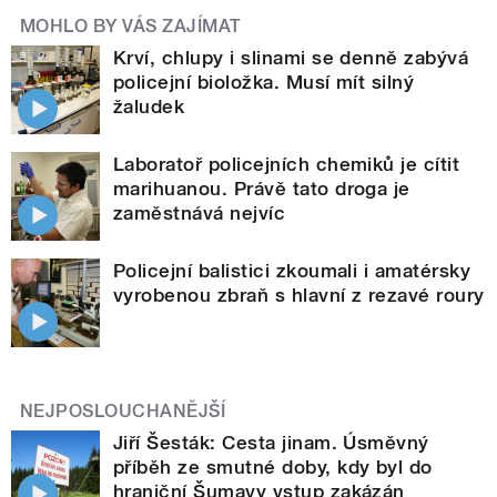
MOHLO BY VÁS ZAJÍMAT
Krví, chlupy i slinami se denně zabývá
policejní bioložka. Musí mít silný
žaludek
Laboratoř policejních chemiků je cítit
marihuanou. Právě tato droga je
zaměstnává nejvíc
Policejní balistici zkoumali i amatérsky
vyrobenou zbraň s hlavní z rezavé roury
NEJPOSLOUCHANĚJŠÍ
Jiří Šesták: Cesta jinam. Úsměvný
příběh ze smutné doby, kdy byl do
hraniční Šumavy vstup zakázán