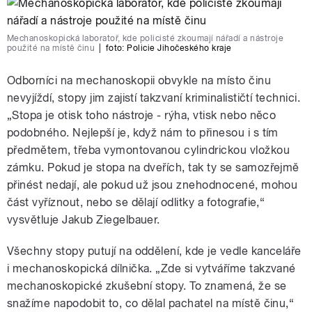
Mechanoskopická laboratoř, kde policisté zkoumají nářadí a nástroje
použité na místě činu
|
foto:
Policie Jihočeského kraje
Odborníci na mechanoskopii obvykle na místo činu
nevyjíždí, stopy jim zajistí takzvaní kriminalističtí technici.
„Stopa je otisk toho nástroje - rýha, vtisk nebo něco
podobného. Nejlepší je, když nám to přinesou i s tím
předmětem, třeba vymontovanou cylindrickou vložkou
zámku. Pokud je stopa na dveřích, tak ty se samozřejmě
přinést nedají, ale pokud už jsou znehodnocené, mohou
část vyříznout, nebo se dělají odlitky a fotografie,“
vysvětluje Jakub Ziegelbauer.
Všechny stopy putují na oddělení, kde je vedle kanceláře
i mechanoskopická dílnička. „Zde si vytváříme takzvané
mechanoskopické zkušební stopy. To znamená, že se
snažíme napodobit to, co dělal pachatel na místě činu,“