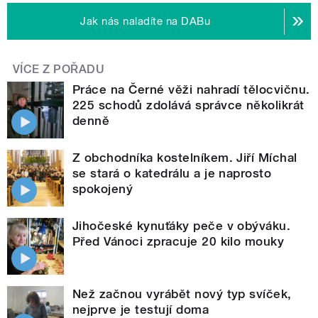
Jak nás naladíte na DABu
VÍCE Z POŘADU
Práce na Černé věži nahradí tělocvičnu.
225 schodů zdolává správce několikrát
denně
Z obchodníka kostelníkem. Jiří Míchal
se stará o katedrálu a je naprosto
spokojený
Jihočeské kynuťáky peče v obýváku.
Před Vánoci zpracuje 20 kilo mouky
Než začnou vyrábět nový typ svíček,
nejprve je testují doma