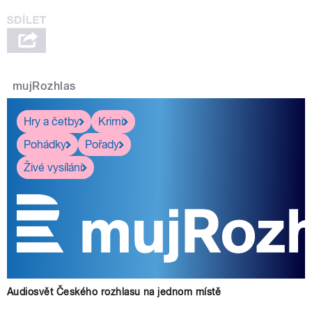
mujRozhlas
Hry a četby
Krimi
Pohádky
Pořady
Živé vysílání
Audiosvět Českého rozhlasu na jednom místě