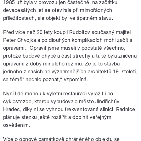
1985 už byla v provozu jen částečně, na začátku
devadesátých let se otevírala při mimořádných
příležitostech, ale objekt byl ve špatném stavu.
Před více než 20 lety koupil Rudolfov současný majitel
Peter Chvojka a po dlouhých komplikacích mohl začít s
opravami. „Opravit jsme museli v podstatě všechno,
protože budově chyběla část střechy a také byla zničena
úpravami z doby minulého režimu. Že je to stavba
jednoho z našich nejvýznamnějších architektů 19. století,
se téměř nedalo poznat,“ vzpomíná.
Nyní lidé mohou k výletní restauraci vyrazit i po
cyklostezce, kterou vybudovalo město Jindřichův
Hradec, díky ní se vyhnou frekventované silnici. Radnice
plánuje stezku ještě rozšířit a doplnit veřejným
osvětlením.
Více o obnově památkově chráněného objektu se