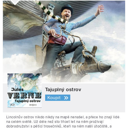
Tajuplný ostrov
Koupit
Lincolnův ostrov nikdo nikdy na mapě nenašel, a přece ho znají lidé
na celém světě. Už déle než sto třicet let na něm prožívají
dobrodružství s pěticí trosečníků, kteří na něm našli útočiště, a