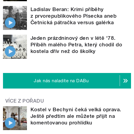
Ladislav Beran: Krimi příběhy
z prvorepublikového Písecka aneb
Četnická pátračka versus galérka
Jeden prázdninový den v létě '78.
Příběh malého Petra, který chodil do
kostela dřív než do školky
Jak nás naladíte na DABu
VÍCE Z POŘADU
Kostel v Bechyni čeká velká oprava.
Ještě předtím ale můžete přijít na
komentovanou prohlídku