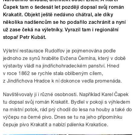
Čapek tam o šedesát let později dopsal svůj román
Krakatit. Objekt ještě nedávno chátral, ale díky
několika nadšencům se ho podařilo zachránit a nyní
už zase čeká na výletníky. Vyrazil tam i regionální
stopař Petr Kubát.
Výletní restaurace Rudolfov je pojmenována podle
jednoho ze synů hraběte Evžena Černína, který v době
výstavby vládl na jindřichohradeckém panství. Hned
v roce 1862 se rychle stala oblíbeným cílem,
z Jindřichova Hradce k ní dokonce vedla promenáda.
Navštěvovaly ji i různé osobnosti. Například Karel Čapek
tu dopsal svůj román Krakatit. Bydlel v pokoji s výhledem
na místní potok, rád prý chodil do lesa na houby a také do
výčepu na černé pivo. Dnes se tu na jeho připomínku
čepuje pivo Krakatit a nabízí pálenka Krakatice.