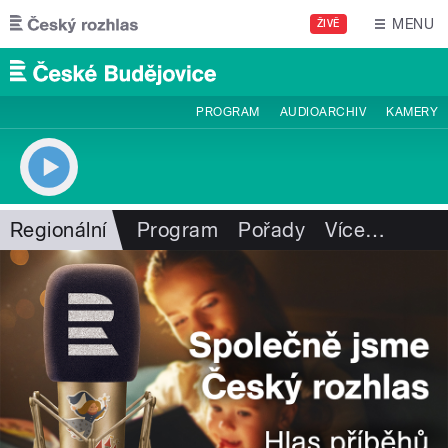
Přejít k hlavnímu obsahu
MENU
ŽIVĚ
PROGRAM
AUDIOARCHIV
KAMERY
Regionální
Program
Pořady
Více
…