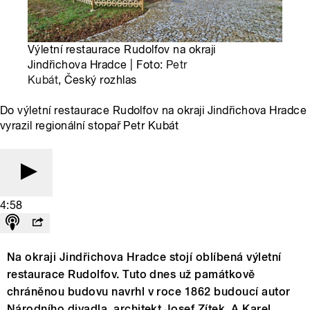
Výletní restaurace Rudolfov na okraji
Jindřichova Hradce | Foto:
Petr
Kubát
, Český rozhlas
Do výletní restaurace Rudolfov na okraji Jindřichova Hradce
vyrazil regionální stopař Petr Kubát
4:58
Na okraji Jindřichova Hradce stojí oblíbená výletní
restaurace Rudolfov. Tuto dnes už památkově
chráněnou budovu navrhl v roce 1862 budoucí autor
Národního divadla, architekt Josef Zítek. A Karel