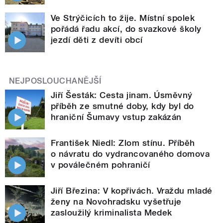
Ve Strýčicích to žije. Místní spolek
pořádá řadu akcí, do svazkové školy
jezdí děti z devíti obcí
NEJPOSLOUCHANĚJŠÍ
Jiří Šesták: Cesta jinam. Úsměvný
příběh ze smutné doby, kdy byl do
hraniční Šumavy vstup zakázán
František Niedl: Zlom stínu. Příběh
o návratu do vydrancovaného domova
v poválečném pohraničí
Jiří Březina: V kopřivách. Vraždu mladé
ženy na Novohradsku vyšetřuje
zasloužilý kriminalista Medek