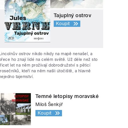
Tajuplný ostrov
Koupit
Lincolnův ostrov nikdo nikdy na mapě nenašel, a
přece ho znají lidé na celém světě. Už déle než sto
třicet let na něm prožívají dobrodružství s pěticí
trosečníků, kteří na něm našli útočiště, a hlavně
nejedno tajemství.
Temné letopisy moravské
Miloš Šenkýř
Koupit