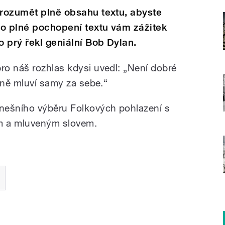
 rozumět plně obsahu textu, abyste
 o plné pochopení textu vám zážitek
o prý řekl geniální Bob Dylan.
o náš rozhlas kdysi uvedl: „Není dobré
sně mluví samy za sebe.“
nešního výběru Folkových pohlazení s
m a mluveným slovem.