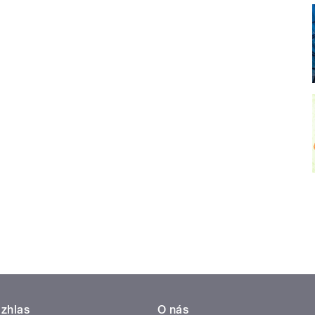
zhlas
O nás