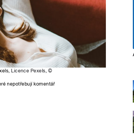
xels,
Licence Pexels
,
©
eré nepotřebují komentář