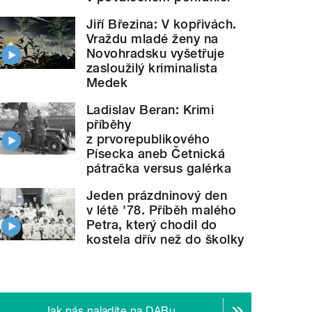
Jiří Březina: V kopřivách.
Vraždu mladé ženy na
Novohradsku vyšetřuje
zasloužilý kriminalista
Medek
Ladislav Beran: Krimi
příběhy
z prvorepublikového
Písecka aneb Četnická
pátračka versus galérka
Jeden prázdninový den
v létě '78. Příběh malého
Petra, který chodil do
kostela dřív než do školky
Jak nás naladíte na DABu