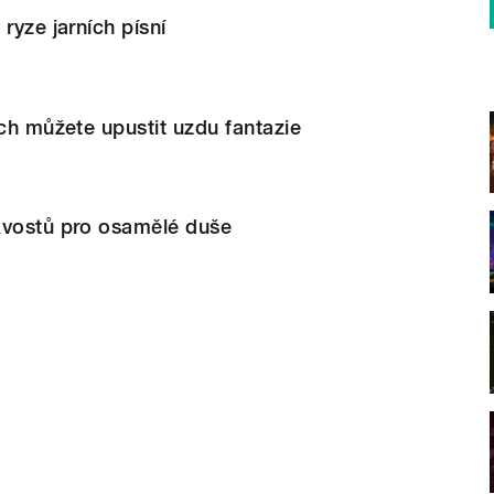
ryze jarních písní
ích můžete upustit uzdu fantazie
kvostů pro osamělé duše