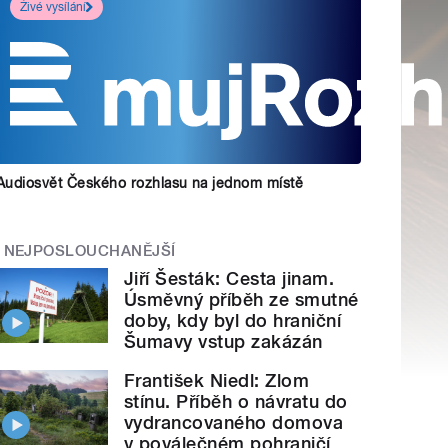
Živé vysílání
Audiosvět Českého rozhlasu na jednom místě
NEJPOSLOUCHANĚJŠÍ
Jiří Šesták: Cesta jinam.
Úsměvný příběh ze smutné
doby, kdy byl do hraniční
Šumavy vstup zakázán
František Niedl: Zlom
stínu. Příběh o návratu do
vydrancovaného domova
v poválečném pohraničí