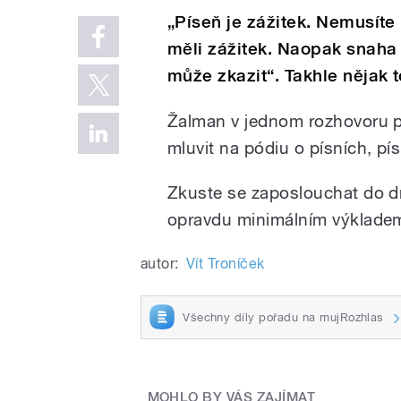
„Píseň je zážitek. Nemusíte
měli zážitek. Naopak snaha
může zkazit“. Takhle nějak t
Žalman v jednom rozhovoru pr
mluvit na pódiu o písních, pí
Zkuste se zaposlouchat do d
opravdu minimálním výklade
autor:
Vít Troníček
Všechny díly pořadu na mujRozhlas
MOHLO BY VÁS ZAJÍMAT