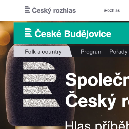
Přejít k hlavnímu obsahu
iRozhlas
Folk a country
Program
Pořady