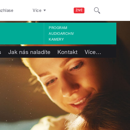
ozhlase
Více
ŽIVĚ
PROGRAM
AUDIOARCHIV
KAMERY
s
Jak nás naladíte
Kontakt
Více
…