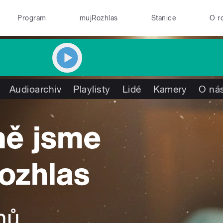
Program
mujRozhlas
Stanice
O r
Audioarchiv
Playlisty
Lidé
Kamery
O ná