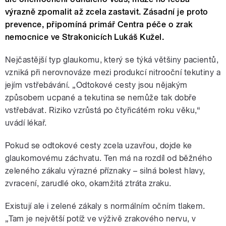
výrazně zpomalit až zcela zastavit. Zásadní je proto
prevence, připomíná primář Centra péče o zrak
nemocnice ve Strakonicích Lukáš Kužel.
Nejčastější typ glaukomu, který se týká většiny pacientů,
vzniká při nerovnováze mezi produkcí nitrooční tekutiny a
jejím vstřebávání. „Odtokové cesty jsou nějakým
způsobem ucpané a tekutina se nemůže tak dobře
vstřebávat. Riziko vzrůstá po čtyřicátém roku věku,“
uvádí lékař.
Pokud se odtokové cesty zcela uzavřou, dojde ke
glaukomovému záchvatu. Ten má na rozdíl od běžného
zeleného zákalu výrazné příznaky – silná bolest hlavy,
zvracení, zarudlé oko, okamžitá ztráta zraku.
Existují ale i zelené zákaly s normálním očním tlakem.
„Tam je největší potíž ve výživě zrakového nervu, v