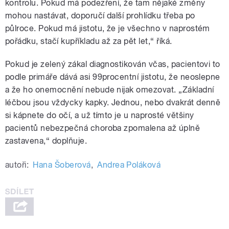
kontrolu. Pokud má podezření, že tam nějaké změny
mohou nastávat, doporučí další prohlídku třeba po
půlroce. Pokud má jistotu, že je všechno v naprostém
pořádku, stačí kupříkladu až za pět let,“ říká.
Pokud je zelený zákal diagnostikován včas, pacientovi to
podle primáře dává asi 99procentní jistotu, že neoslepne
a že ho onemocnění nebude nijak omezovat. „Základní
léčbou jsou vždycky kapky. Jednou, nebo dvakrát denně
si kápnete do očí, a už tímto je u naprosté většiny
pacientů nebezpečná choroba zpomalena až úplně
zastavena,“ doplňuje.
autoři:
Hana Šoberová
,
Andrea Poláková