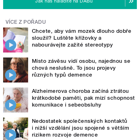
Jak nás naladíte na DABu
VÍCE Z POŘADU
Chcete, aby vám mozek dlouho dobře
sloužil? Luštěte křížovky a
nabourávejte zažité stereotypy
Místo závěsu vidí osobu, najednou se
chová neslušně. To jsou projevy
různých typů demence
Alzheimerova choroba začíná ztrátou
krátkodobé paměti, pak mizí schopnost
komunikace i sebeobsluhy
Nedostatek společenských kontaktů
i nižší vzdělání jsou spojené s větším
rizikem rozvoje demence