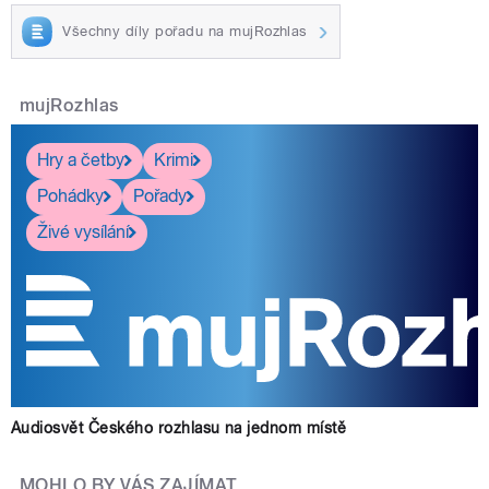
Všechny díly pořadu na mujRozhlas
mujRozhlas
Hry a četby
Krimi
Pohádky
Pořady
Živé vysílání
Audiosvět Českého rozhlasu na jednom místě
MOHLO BY VÁS ZAJÍMAT