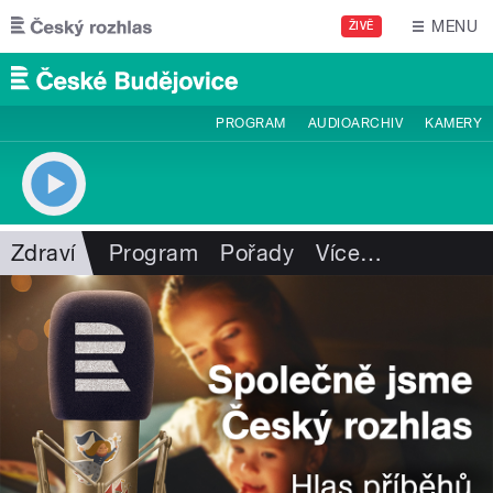
Přejít k hlavnímu obsahu
MENU
ŽIVĚ
PROGRAM
AUDIOARCHIV
KAMERY
Zdraví
Program
Pořady
Více
…