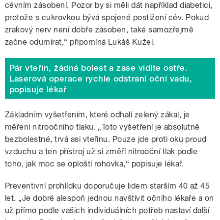
cévním zásobení. Pozor by si měli dát například diabetici,
protože s cukrovkou bývá spojené postižení cév. Pokud
zrakový nerv není dobře zásoben, také samozřejmě
začne odumírat,“ připomíná Lukáš Kužel.
Pár vteřin, žádná bolest a zase vidíte ostře.
Laserová operace rychle odstraní oční vadu,
popisuje lékař
Základním vyšetřením, které odhalí zelený zákal, je
měření nitroočního tlaku. „Toto vyšetření je absolutně
bezbolestné, trvá asi vteřinu. Pouze jde proti oku proud
vzduchu a ten přístroj už si změří nitrooční tlak podle
toho, jak moc se oploští rohovka,“ popisuje lékař.
Preventivní prohlídku doporučuje lidem starším 40 až 45
let. „Je dobré alespoň jednou navštívit očního lékaře a on
už přímo podle vašich individuálních potřeb nastaví další