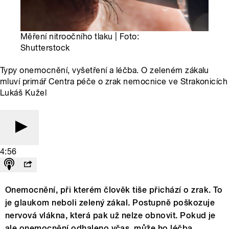
Měření nitroočního tlaku | Foto:
Shutterstock
Typy onemocnění, vyšetření a léčba. O zeleném zákalu
mluví primář Centra péče o zrak nemocnice ve Strakonicích
Lukáš Kužel
4:56
Onemocnění, při kterém člověk tiše přichází o zrak. To
je glaukom neboli zelený zákal. Postupně poškozuje
nervová vlákna, která pak už nelze obnovit. Pokud je
ale onemocnění odhaleno včas, může ho léčba