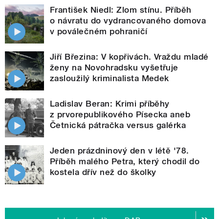
František Niedl: Zlom stínu. Příběh
o návratu do vydrancovaného domova
v poválečném pohraničí
Jiří Březina: V kopřivách. Vraždu mladé
ženy na Novohradsku vyšetřuje
zasloužilý kriminalista Medek
Ladislav Beran: Krimi příběhy
z prvorepublikového Písecka aneb
Četnická pátračka versus galérka
Jeden prázdninový den v létě '78.
Příběh malého Petra, který chodil do
kostela dřív než do školky