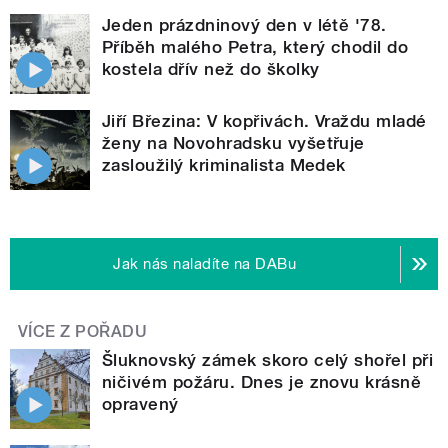
Jeden prázdninový den v létě '78.
Příběh malého Petra, který chodil do
kostela dřív než do školky
Jiří Březina: V kopřivách. Vraždu mladé
ženy na Novohradsku vyšetřuje
zasloužilý kriminalista Medek
Jak nás naladíte na DABu
VÍCE Z POŘADU
Šluknovský zámek skoro celý shořel při
ničivém požáru. Dnes je znovu krásně
opravený