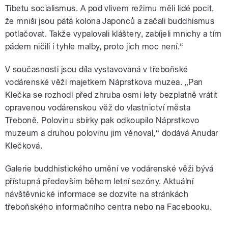
Tibetu socialismus. A pod vlivem režimu měli lidé pocit,
že mniši jsou pátá kolona Japonců a začali buddhismus
potlačovat. Takže vypalovali kláštery, zabíjeli mnichy a tím
pádem ničili i tyhle malby, proto jich moc není.“
V současnosti jsou díla vystavovaná v třeboňské
vodárenské věži majetkem Náprstkova muzea. „Pan
Klečka se rozhodl před zhruba osmi lety bezplatně vrátit
opravenou vodárenskou věž do vlastnictví města
Třeboně. Polovinu sbírky pak odkoupilo Náprstkovo
muzeum a druhou polovinu jim věnoval,“ dodává Anudar
Klečková.
Galerie buddhistického umění ve vodárenské věži bývá
přístupná především během letní sezóny. Aktuální
návštěvnické informace se dozvíte na stránkách
třeboňského informačního centra nebo na Facebooku.