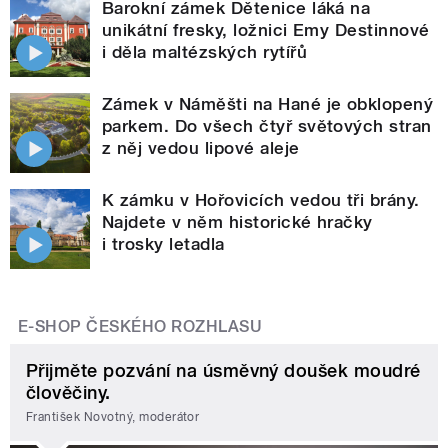
Barokní zámek Dětenice láká na
unikátní fresky, ložnici Emy Destinnové
i děla maltézských rytířů
Zámek v Náměšti na Hané je obklopený
parkem. Do všech čtyř světových stran
z něj vedou lipové aleje
K zámku v Hořovicích vedou tři brány.
Najdete v něm historické hračky
i trosky letadla
E-SHOP ČESKÉHO ROZHLASU
Přijměte pozvání na úsměvný doušek moudré
člověčiny.
František Novotný, moderátor