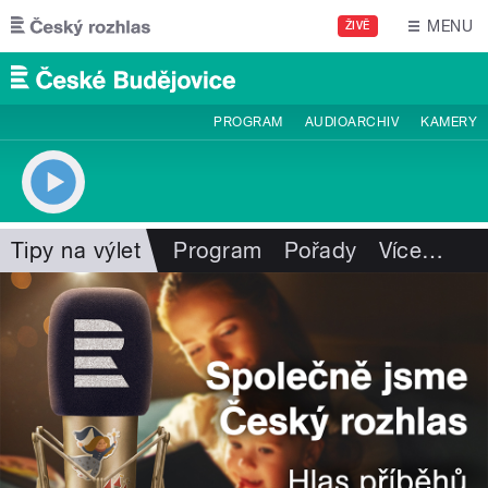
Přejít k hlavnímu obsahu
MENU
ŽIVĚ
PROGRAM
AUDIOARCHIV
KAMERY
Tipy na výlet
Program
Pořady
Více
…