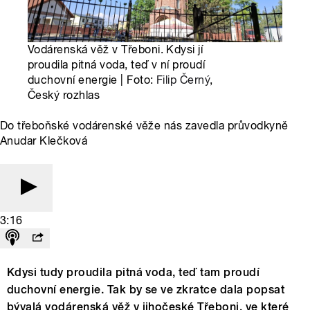
Vodárenská věž v Třeboni. Kdysi jí
proudila pitná voda, teď v ní proudí
duchovní energie | Foto:
Filip Černý
,
Český rozhlas
Do třeboňské vodárenské věže nás zavedla průvodkyně
Anudar Klečková
3:16
Kdysi tudy proudila pitná voda, teď tam proudí
duchovní energie. Tak by se ve zkratce dala popsat
bývalá vodárenská věž v jihočeské Třeboni, ve které