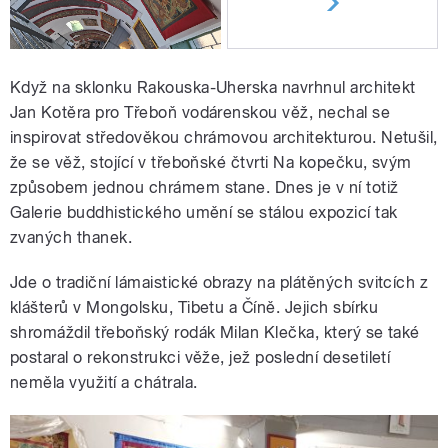
Když na sklonku Rakouska-Uherska navrhnul architekt
Jan Kotěra pro Třeboň vodárenskou věž, nechal se
inspirovat středověkou chrámovou architekturou. Netušil,
že se věž, stojící v třeboňské čtvrti Na kopečku, svým
způsobem jednou chrámem stane. Dnes je v ní totiž
Galerie buddhistického umění se stálou expozicí tak
zvaných thanek.
Jde o tradiční lámaistické obrazy na plátěných svitcích z
klášterů v Mongolsku, Tibetu a Číně. Jejich sbírku
shromáždil třeboňský rodák Milan Klečka, který se také
postaral o rekonstrukci věže, jež poslední desetiletí
neměla využití a chátrala.