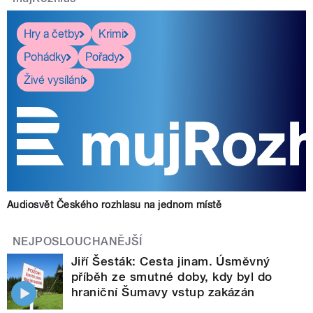
Hry a četby
Krimi
Pohádky
Pořady
Živé vysílání
Audiosvět Českého rozhlasu na jednom místě
NEJPOSLOUCHANĚJŠÍ
Jiří Šesták: Cesta jinam. Úsměvný
příběh ze smutné doby, kdy byl do
hraniční Šumavy vstup zakázán