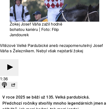
Źokej Josef Váňa zažil hodně
bohatou kariéru | Foto: Filip
Jandourek
Vítězové Velké Pardubické aneb nezapomenutelný Josef
Váňa s Železníkem. Nebyl však nejstarší žokej
1:36
V roce 2025 se běží už 135. Velká pardubická.
Předchozí ročníky stvořily mnoho legendárních jmen a