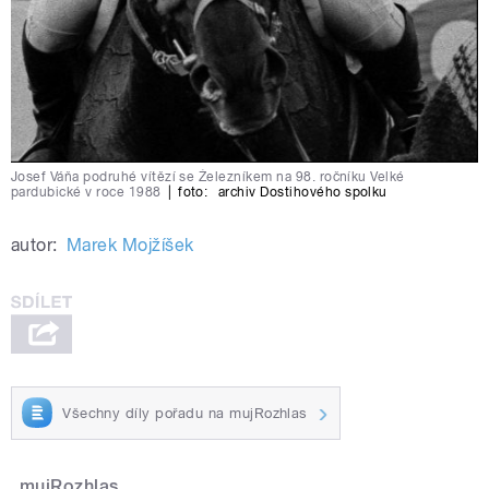
Josef Váňa podruhé vítězí se Železníkem na 98. ročníku Velké
pardubické v roce 1988
|
foto:
archiv Dostihového spolku
autor:
Marek Mojžíšek
Všechny díly pořadu na mujRozhlas
mujRozhlas