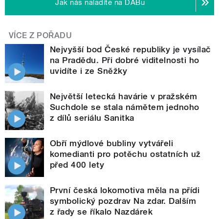
Jak nás naladíte na DABu
VÍCE Z POŘADU
Nejvyšší bod České republiky je vysílač
na Pradědu. Při dobré viditelnosti ho
uvidíte i ze Sněžky
Největší letecká havárie v pražském
Suchdole se stala námětem jednoho
z dílů seriálu Sanitka
Obří mýdlové bubliny vytvářeli
komedianti pro potěchu ostatních už
před 400 lety
První česká lokomotiva měla na přídi
symbolický pozdrav Na zdar. Dalším
z řady se říkalo Nazdárek