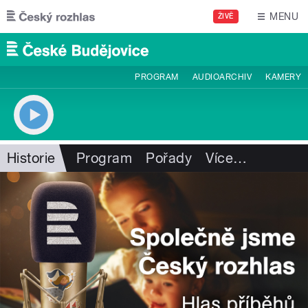
Přejít k hlavnímu obsahu
MENU
ŽIVĚ
PROGRAM
AUDIOARCHIV
KAMERY
Historie
Program
Pořady
Více
…