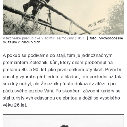
Vítěz Velké pardubické Vladimír Hejmovský (1951)
|
foto:
Východočeské
muzeum v Pardubicích
A pokud se podíváme do stájí, tam je jednoznačným
premiantem Železník, kůň, který cílem proběhnul na
přelomu 80. a 90. let jako první celkem čtyřikrát. První tři
dostihy vyhrál s přehledem a hladce, ten poslední už tak
snadný nebyl, ale Železník přesto dokázal zvítězit i po
pádu svého jezdce Váni. Po skončení závodní kariéry se
stal turisty vyhledávanou celebritou a dožil se vysokého
věku 26 let.