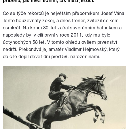
příběhů, jak mezi koňmi, tak mezi jezdci.
Co se týče rekordů je největším přeborníkem Josef Váňa.
Tento houževnatý žokej, a dnes trenér, zvítězil celkem
osmkrát. Na konci 80. let začal suverénním hatrickem a
naposledy byl v cíli první v roce 2011, kdy mu bylo
úctyhodných 58 let. V tomto ohledu ovšem prvenství
nedrží. Překonává jej amatér Vladimír Hejmovský, který
do cíle dojel devět dní před 59. narozeninami.