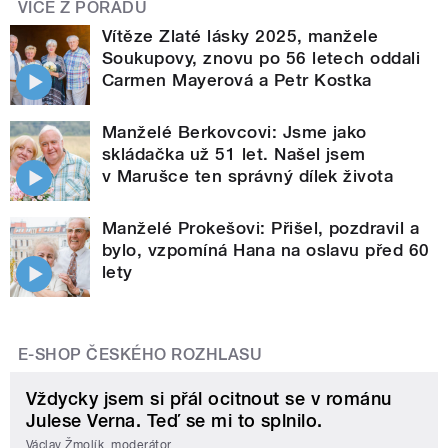
VÍCE Z POŘADU
Vítěze Zlaté lásky 2025, manžele
Soukupovy, znovu po 56 letech oddali
Carmen Mayerová a Petr Kostka
Manželé Berkovcovi: Jsme jako
skládačka už 51 let. Našel jsem
v Marušce ten správný dílek života
Manželé Prokešovi: Přišel, pozdravil a
bylo, vzpomíná Hana na oslavu před 60
lety
E-SHOP ČESKÉHO ROZHLASU
Vždycky jsem si přál ocitnout se v románu
Julese Verna. Teď se mi to splnilo.
Václav Žmolík, moderátor