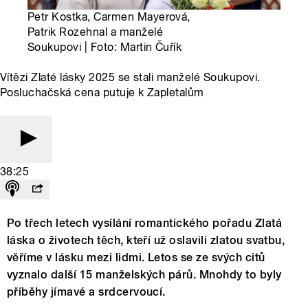
Petr Kostka, Carmen Mayerová,
Patrik Rozehnal a manželé
Soukupovi | Foto: Martin Čuřík
Vítězi Zlaté lásky 2025 se stali manželé Soukupovi.
Posluchačská cena putuje k Zapletalům
38:25
Po třech letech vysílání romantického pořadu Zlatá
láska o životech těch, kteří už oslavili zlatou svatbu,
věříme v lásku mezi lidmi. Letos se ze svých citů
vyznalo další 15 manželských párů. Mnohdy to byly
příběhy jímavé a srdcervoucí.