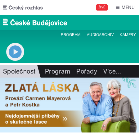
Přejít k hlavnímu obsahu
MENU
ŽIVĚ
PROGRAM
AUDIOARCHIV
KAMERY
Společnost
Program
Pořady
Více
…