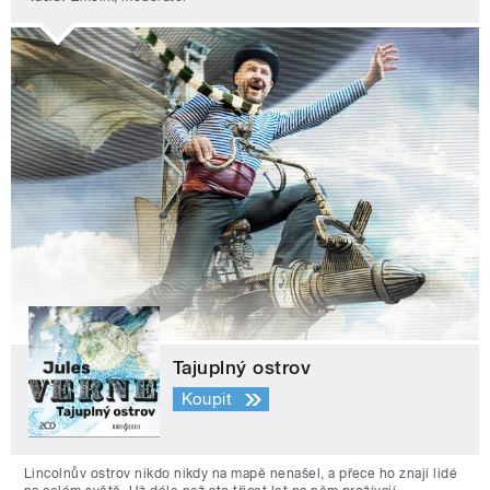
Tajuplný ostrov
Koupit
Lincolnův ostrov nikdo nikdy na mapě nenašel, a přece ho znají lidé