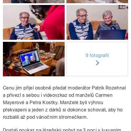
9 fotografií
Cenu jim přijel osobně předat moderátor Patrik Rozehnal
a přivezl s sebou i videovzkaz od manželů Carmen
Mayerové a Petra Kostky. Manželé byli výhrou
překvapeni a jeden z dárků si dokonce schovali, aby ho
rozbalili až pod vánočním stromečkem.
Dostali poukaz na lázeňský pobyt na 3 noci v luxusním