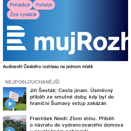
Pohádky
Pořady
Živé vysílání
Audiosvět Českého rozhlasu na jednom místě
NEJPOSLOUCHANĚJŠÍ
Jiří Šesták: Cesta jinam. Úsměvný
příběh ze smutné doby, kdy byl do
hraniční Šumavy vstup zakázán
František Niedl: Zlom stínu. Příběh
o návratu do vydrancovaného domova