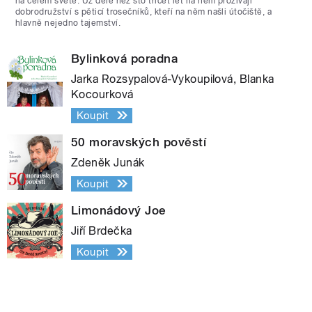
na celém světě. Už déle než sto třicet let na něm prožívají
dobrodružství s pěticí trosečníků, kteří na něm našli útočiště, a
hlavně nejedno tajemství.
Bylinková poradna
Jarka Rozsypalová-Vykoupilová, Blanka
Kocourková
Koupit
50 moravských pověstí
Zdeněk Junák
Koupit
Limonádový Joe
Jiří Brdečka
Koupit