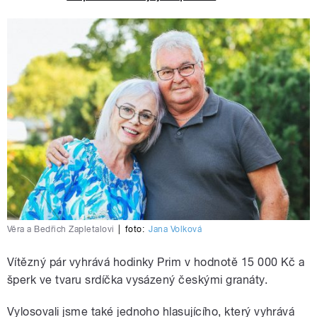
Věra a Bedřich Zapletalovi
|
foto:
Jana Volková
Vítězný pár vyhrává hodinky Prim v hodnotě 15 000 Kč a
šperk ve tvaru srdíčka vysázený českými granáty.
Vylosovali jsme také jednoho hlasujícího, který vyhrává