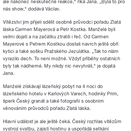
ale nakonec neskutečné reakce,“ říká Jana. „Byla to pro
nás show,“ dodává Václav.
Vítězství jim přijeli sdělit osobně průvodci pořadu Zlatá
láska Carmen Mayerová a Petr Kostka. Manželé byli
velmi dojatí a na začátku ztratili i řeč. Od Carmen
Mayerové s Petrem Kostkou dostali navrch ještě obří
kytici a také sošku Pražského Jezulátka. „Tak to níám
vyrazilo dech. To není možné. Vždyť příběhy ostatních
byly tak nádherné. My nikdy nic nevyhráli,“ je dojatá
Jana.
Manželé získávají lázeňský pobyt na 4 noci do
lázeňského hotelu v Karlových Varech, hodinky Prim,
šperk Český granát a také fotografii s osobním
věnováním průvodců pořadu Zlatá láska.
Hlavní událost je ale ještě čeká. Český rozhlas vítězům
vystrojí svatbu, zajistí hostinu a uspořádá setkání