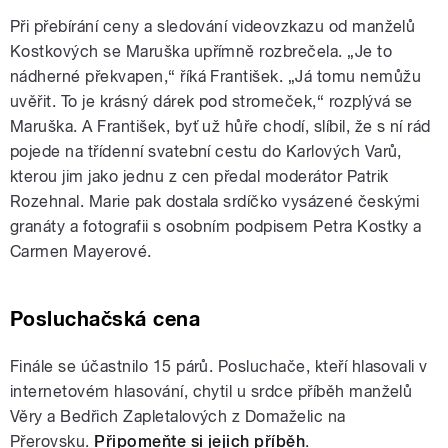
Při přebírání ceny a sledování videovzkazu od manželů
Kostkových se Maruška upřímně rozbrečela.
„
Je to
nádherné překvapen,
“
říká František.
„
Já tomu nemůžu
uvěřit. To je krásný dárek pod stromeček,
“
rozplývá se
Maruška. A František, byť už hůře chodí, slíbil, že s ní rád
pojede na třídenní svatební cestu do Karlových Varů,
kterou jim jako jednu z cen předal moderátor Patrik
Rozehnal. Marie pak dostala srdíčko vysázené českými
granáty a fotografii s osobním podpisem Petra Kostky a
Carmen Mayerové.
Posluchačská cena
Finále se účastnilo 15 párů. Posluchače, kteří hlasovali v
internetovém hlasování, chytil u srdce příběh manželů
Věry a Bedřich Zapletalových z Domaželic na
Přerovsku.
Připomeňte si jejich příběh
.