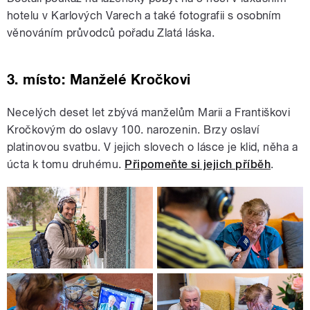
hotelu v Karlových Varech a také fotografii s osobním
věnováním průvodců pořadu Zlatá láska.
3. místo: Manželé Kročkovi
Necelých deset let zbývá manželům Marii a Františkovi
Kročkovým do oslavy 100. narozenin. Brzy oslaví
platinovou svatbu. V jejich slovech o lásce je klid, něha a
úcta k tomu druhému.
Připomeňte si jejich příběh
.