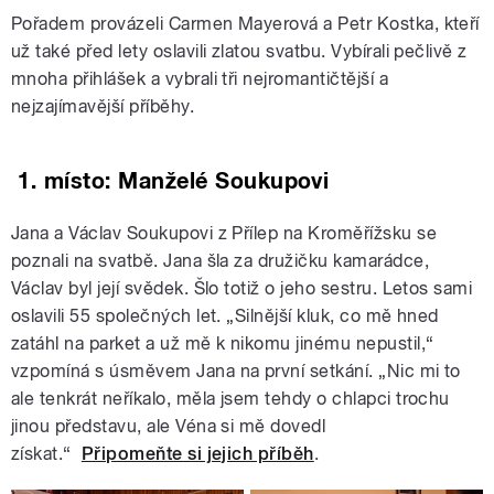
Pořadem provázeli Carmen Mayerová a Petr Kostka, kteří
už také před lety oslavili zlatou svatbu. Vybírali pečlivě z
mnoha přihlášek a vybrali tři nejromantičtější a
nejzajímavější příběhy.
1. místo: Manželé Soukupovi
Jana a Václav Soukupovi z Přílep na Kroměřížsku se
poznali na svatbě. Jana šla za družičku kamarádce,
Václav byl její svědek. Šlo totiž o jeho sestru. Letos sami
oslavili 55 společných let. „Silnější kluk, co mě hned
zatáhl na parket a už mě k nikomu jinému nepustil,“
vzpomíná s úsměvem Jana na první setkání. „Nic mi to
ale tenkrát neříkalo, měla jsem tehdy o chlapci trochu
jinou představu, ale Véna si mě dovedl
získat.“
Připomeňte si jejich příběh
.