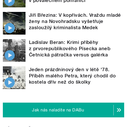
v poválečném pohraničí
Jiří Březina: V kopřivách. Vraždu mladé
ženy na Novohradsku vyšetřuje
zasloužilý kriminalista Medek
Ladislav Beran: Krimi příběhy
z prvorepublikového Písecka aneb
Četnická pátračka versus galérka
Jeden prázdninový den v létě '78.
Příběh malého Petra, který chodil do
kostela dřív než do školky
Jak nás naladíte na DABu