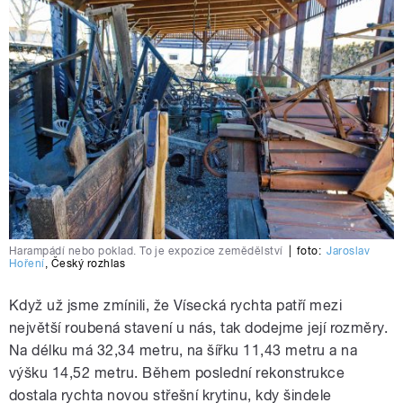
Harampádí nebo poklad. To je expozice zemědělství
|
foto:
Jaroslav
Hoření
,
Český rozhlas
Když už jsme zmínili, že Vísecká rychta patří mezi
největší roubená stavení u nás, tak dodejme její rozměry.
Na délku má 32,34 metru, na šířku 11,43 metru a na
výšku 14,52 metru. Během poslední rekonstrukce
dostala rychta novou střešní krytinu, kdy šindele