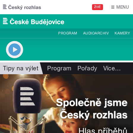
Přejít k hlavnímu obsahu
MENU
ŽIVĚ
PROGRAM
AUDIOARCHIV
KAMERY
Tipy na výlet
Program
Pořady
Více
…