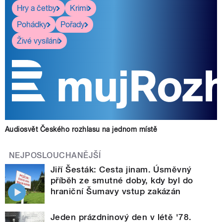
Hry a četby
Krimi
Pohádky
Pořady
Živé vysílání
Audiosvět Českého rozhlasu na jednom místě
NEJPOSLOUCHANĚJŠÍ
Jiří Šesták: Cesta jinam. Úsměvný
příběh ze smutné doby, kdy byl do
hraniční Šumavy vstup zakázán
Jeden prázdninový den v létě '78.