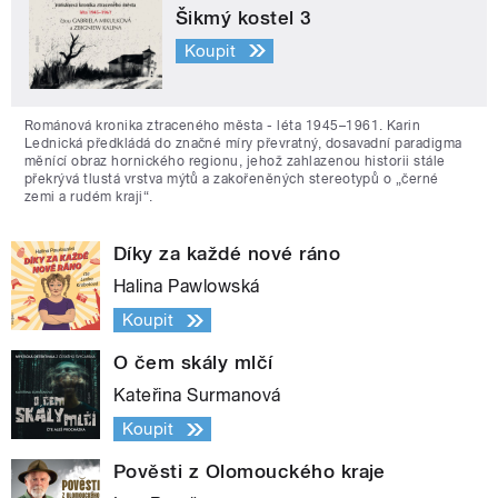
Šikmý kostel 3
Koupit
Románová kronika ztraceného města - léta 1945–1961. Karin
Lednická předkládá do značné míry převratný, dosavadní paradigma
měnící obraz hornického regionu, jehož zahlazenou historii stále
překrývá tlustá vrstva mýtů a zakořeněných stereotypů o „černé
zemi a rudém kraji“.
Díky za každé nové ráno
Halina Pawlowská
Koupit
O čem skály mlčí
Kateřina Surmanová
Koupit
Pověsti z Olomouckého kraje