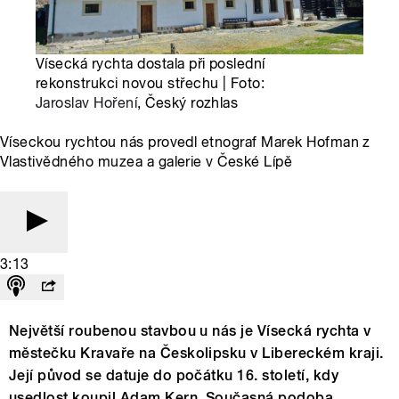
Vísecká rychta dostala při poslední
rekonstrukci novou střechu | Foto:
Jaroslav Hoření
, Český rozhlas
Víseckou rychtou nás provedl etnograf Marek Hofman z
Vlastivědného muzea a galerie v České Lípě
3:13
Největší roubenou stavbou u nás je Vísecká rychta v
městečku Kravaře na Českolipsku v Libereckém kraji.
Její původ se datuje do počátku 16. století, kdy
usedlost koupil Adam Kern. Současná podoba