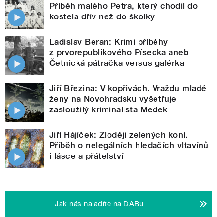
Příběh malého Petra, který chodil do
kostela dřív než do školky
Ladislav Beran: Krimi příběhy
z prvorepublikového Písecka aneb
Četnická pátračka versus galérka
Jiří Březina: V kopřivách. Vraždu mladé
ženy na Novohradsku vyšetřuje
zasloužilý kriminalista Medek
Jiří Hájíček: Zloději zelených koní.
Příběh o nelegálních hledačích vltavínů
i lásce a přátelství
Jak nás naladíte na DABu