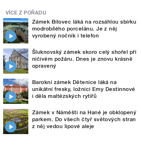
VÍCE Z POŘADU
Zámek Bílovec láká na rozsáhlou sbírku
modrobílého porcelánu. Je z něj
vyrobený nočník i telefon
Šluknovský zámek skoro celý shořel při
ničivém požáru. Dnes je znovu krásně
opravený
Barokní zámek Dětenice láká na
unikátní fresky, ložnici Emy Destinnové
i děla maltézských rytířů
Zámek v Náměšti na Hané je obklopený
parkem. Do všech čtyř světových stran
z něj vedou lipové aleje