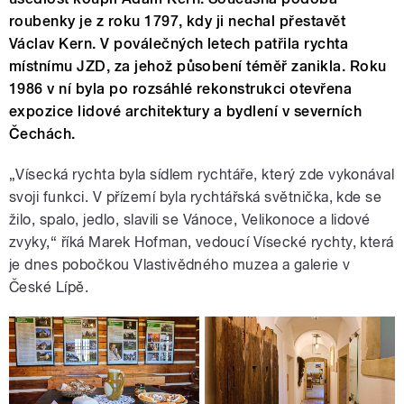
roubenky je z roku 1797, kdy ji nechal přestavět
Václav Kern. V poválečných letech patřila rychta
místnímu JZD, za jehož působení téměř zanikla. Roku
1986 v ní byla po rozsáhlé rekonstrukci otevřena
expozice lidové architektury a bydlení v severních
Čechách.
„Vísecká rychta byla sídlem rychtáře, který zde vykonával
svoji funkci. V přízemí byla rychtářská světnička, kde se
žilo, spalo, jedlo, slavili se Vánoce, Velikonoce a lidové
zvyky,“ říká Marek Hofman, vedoucí Vísecké rychty, která
je dnes pobočkou Vlastivědného muzea a galerie v
České Lípě.