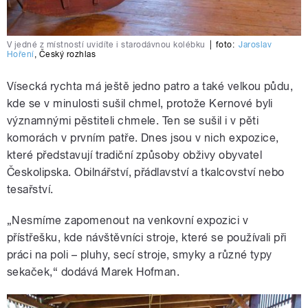
V jedné z místností uvidíte i starodávnou kolébku
|
foto:
Jaroslav
Hoření
,
Český rozhlas
Vísecká rychta má ještě jedno patro a také velkou půdu,
kde se v minulosti sušil chmel, protože Kernové byli
významnými pěstiteli chmele. Ten se sušil i v pěti
komorách v prvním patře. Dnes jsou v nich expozice,
které představují tradiční způsoby obživy obyvatel
Českolipska. Obilnářství, přádlavství a tkalcovství nebo
tesařství.
„Nesmíme zapomenout na venkovní expozici v
přístřešku, kde návštěvníci stroje, které se používali při
práci na poli – pluhy, secí stroje, smyky a různé typy
sekaček,“ dodává Marek Hofman.