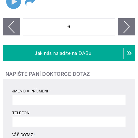
STRÁNKY
6
n
zí
Jak nás naladíte na DABu
NAPIŠTE PANÍ DOKTORCE DOTAZ
JMÉNO A PŘÍJMENÍ
*
TELEFON
VÁŠ DOTAZ
*