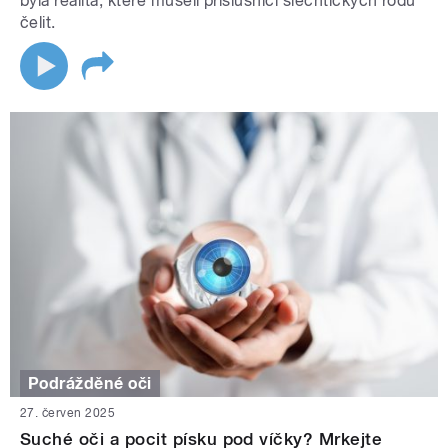
byla realita, které museli příslušníci šlechtických rodů
čelit.
Podrážděné oči
27. červen 2025
Suché oči a pocit písku pod víčky? Mrkejte