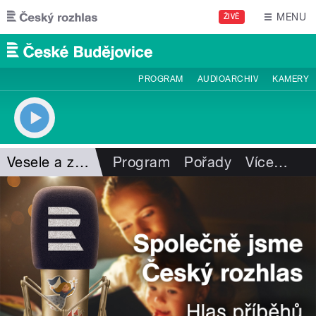
Přejít k hlavnímu obsahu
MENU
ŽIVĚ
PROGRAM
AUDIOARCHIV
KAMERY
Vesele a zdravě
Program
Pořady
Více
…