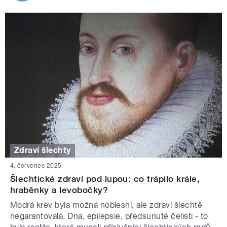
Zdraví šlechty
4. červenec 2025
Šlechtické zdraví pod lupou: co trápilo krále,
hraběnky a levobočky?
Modrá krev byla možná noblesní, ale zdraví šlechtě
negarantovala. Dna, epilepsie, předsunuté čelisti - to