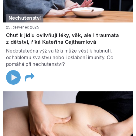
Nechutenství
25. červenec 2025
Chuť k jídlu ovlivňují léky, věk, ale i traumata
z dětství, říká Kateřina Cajthamlová
Nedostatečná výživa těla může vést k hubnutí,
ochablému svalstvu nebo i oslabení imunity. Co
pomáhá při nechutenství?