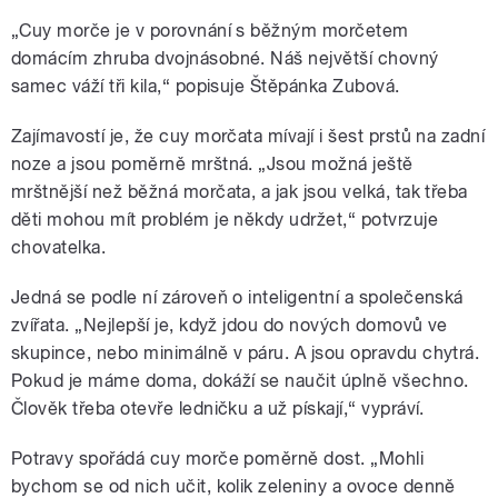
„Cuy morče je v porovnání s běžným morčetem
domácím zhruba dvojnásobné. Náš největší chovný
samec váží tři kila,“ popisuje Štěpánka Zubová.
Zajímavostí je, že cuy morčata mívají i šest prstů na zadní
noze a jsou poměrně mrštná. „Jsou možná ještě
mrštnější než běžná morčata, a jak jsou velká, tak třeba
děti mohou mít problém je někdy udržet,“ potvrzuje
chovatelka.
Jedná se podle ní zároveň o inteligentní a společenská
zvířata. „Nejlepší je, když jdou do nových domovů ve
skupince, nebo minimálně v páru. A jsou opravdu chytrá.
Pokud je máme doma, dokáží se naučit úplně všechno.
Člověk třeba otevře ledničku a už pískají,“ vypráví.
Potravy spořádá cuy morče poměrně dost. „Mohli
bychom se od nich učit, kolik zeleniny a ovoce denně