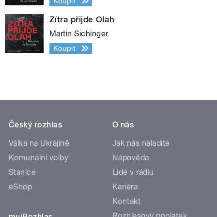
Koupit
Zítra přijde Olah
Martin Sichinger
Koupit
Český rozhlas
O nás
Válka na Ukrajině
Jak nás naladíte
Komunální volby
Nápověda
Stanice
Lidé v rádiu
eShop
Kariéra
Kontakt
Rozhlasový poplatek
mujRozhlas