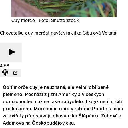
Cuy morče | Foto: Shutterstock
Chovatelku cuy morčat navštívila Jitka Cibulová Vokatá
4:58
Obří morče cuy je neuznané, ale velmi oblíbené
plemeno. Pochází z jižní Ameriky a v českých
domácnostech už se také zabydlelo. I když není určitě
pro každého. Morčecího obra v rubrice Pojďte s námi
za zvířaty představuje chovatelka Štěpánka Zubová z
Adamova na Českobudějovicku.