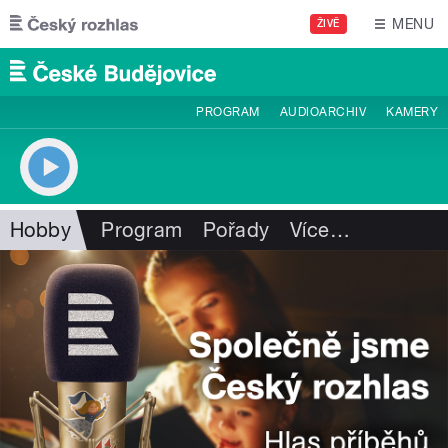
Přejít k hlavnímu obsahu
MENU
ŽIVĚ
PROGRAM
AUDIOARCHIV
KAMERY
Hobby
Program
Pořady
Více
…