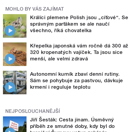
MOHLO BY VÁS ZAJÍMAT
Králíci plemene Polish jsou „cíťové“. Se
správným parťákem se ale naučí
všechno, říká chovatelka
Křepelka japonská vám ročně dá 300 až
320 kropenatých vajíček. Ta jsou sice
menší, ale velmi zdravá
Autonomní kurník zbaví denní rutiny.
Sám se pohybuje za pastvou, dávkuje
krmení i reguluje teplotu
NEJPOSLOUCHANĚJŠÍ
Jiří Šesták: Cesta jinam. Úsměvný
příběh ze smutné doby, kdy byl do