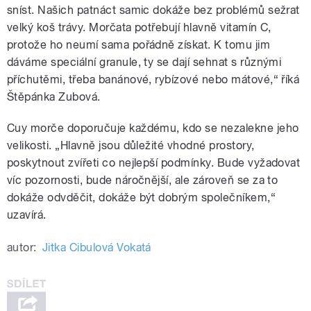
sníst. Našich patnáct samic dokáže bez problémů sežrat
velký koš trávy. Morčata potřebují hlavně vitamín C,
protože ho neumí sama pořádně získat. K tomu jim
dáváme speciální granule, ty se dají sehnat s různými
příchutěmi, třeba banánové, rybízové nebo mátové,“ říká
Štěpánka Zubová.
Cuy morče doporučuje každému, kdo se nezalekne jeho
velikosti. „Hlavně jsou důležité vhodné prostory,
poskytnout zvířeti co nejlepší podmínky. Bude vyžadovat
víc pozornosti, bude náročnější, ale zároveň se za to
dokáže odvděčit, dokáže být dobrým společníkem,“
uzavírá.
autor:
Jitka Cibulová Vokatá