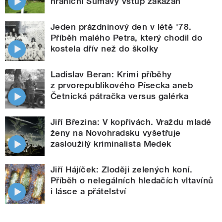
hraniční Šumavy vstup zakázán
Jeden prázdninový den v létě '78.
Příběh malého Petra, který chodil do
kostela dřív než do školky
Ladislav Beran: Krimi příběhy
z prvorepublikového Písecka aneb
Četnická pátračka versus galérka
Jiří Březina: V kopřivách. Vraždu mladé
ženy na Novohradsku vyšetřuje
zasloužilý kriminalista Medek
Jiří Hájíček: Zloději zelených koní.
Příběh o nelegálních hledačích vltavínů
i lásce a přátelství