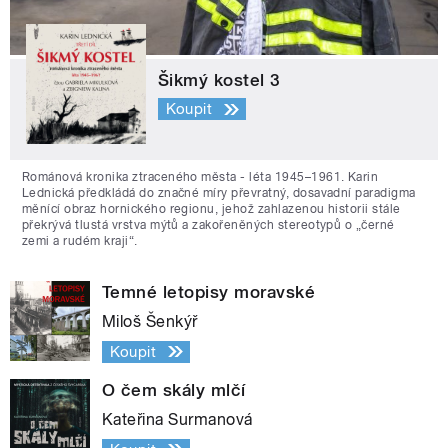
Šikmý kostel 3
Koupit
Románová kronika ztraceného města - léta 1945–1961. Karin
Lednická předkládá do značné míry převratný, dosavadní paradigma
měnící obraz hornického regionu, jehož zahlazenou historii stále
překrývá tlustá vrstva mýtů a zakořeněných stereotypů o „černé
zemi a rudém kraji“.
Temné letopisy moravské
Miloš Šenkýř
Koupit
O čem skály mlčí
Kateřina Surmanová