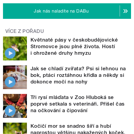
Jak nás naladíte na DABu
VÍCE Z POŘADU
Květnaté pásy v českobudějovické
Stromovce jsou plné života. Hostí
i ohrožené druhy hmyzu
Jak se chladí zvířata? Psi si lehnou na
bok, ptáci roztáhnou křídla a někdy si
dokonce močí na nohy
Tři rysí mláďata v Zoo Hluboká se
poprvé setkala s veterináři. Přišel čas
na očkování a čipování
Kočičí mor se snadno šíří a hubí
naprostou většinu nakažených koček.