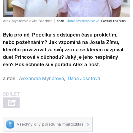
Alex Mynářová a Jiří Štědroň
|
foto:
Jana Myslivečková
,
Český rozhlas
Byla pro něj Popelka s odstupem času prokletím,
nebo požehnáním? Jak vzpomíná na Josefa Zímu,
kterého považoval za svůj vzor a se kterým nazpíval
duet Princové v důchodu? Jaký je jeho nesplněný
sen? Poslechněte si v pořadu Alex a host.
autoři:
Alexandra Mynářová
,
Dana Josefová
Všechny díly pořadu na mujRozhlas