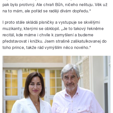
pak bylo protivný. Ale chraň Bůh, ničeho nelituju. Věk už
na to mám, ale pořád se raději dívám dopředu.“
I proto stále skládá písničky a vystupuje se skvělými
muzikanty, kterými se obklopil. „Je to takový řekněme
recitál, kde máme i chvíle k zamyšlení a budeme
představovat i knížku. Jsem strašně zaškatulkovanej do
toho prince, takže rád vymýšlím něco nového.“