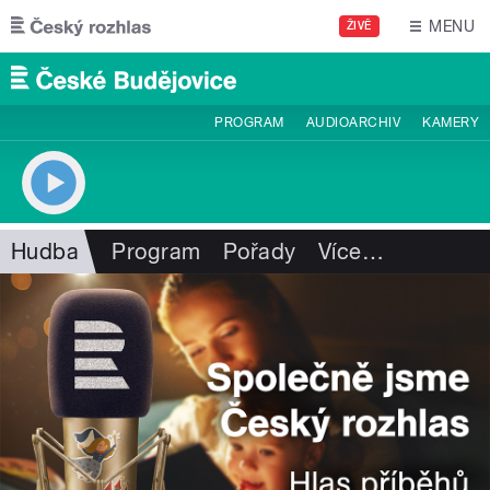
Přejít k hlavnímu obsahu
MENU
ŽIVĚ
PROGRAM
AUDIOARCHIV
KAMERY
Hudba
Program
Pořady
Více
…