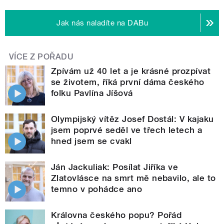
Jak nás naladíte na DABu
VÍCE Z POŘADU
Zpívám už 40 let a je krásné prozpívat
se životem, říká první dáma českého
folku Pavlína Jíšová
Olympijský vítěz Josef Dostál: V kajaku
jsem poprvé seděl ve třech letech a
hned jsem se cvakl
Ján Jackuliak: Posílat Jiříka ve
Zlatovlásce na smrt mě nebavilo, ale to
temno v pohádce ano
Královna českého popu? Pořád