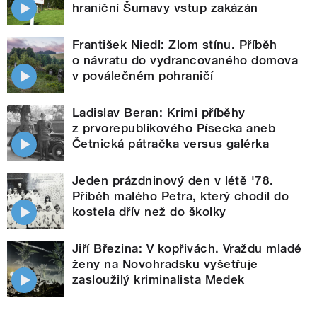
hraniční Šumavy vstup zakázán
František Niedl: Zlom stínu. Příběh
o návratu do vydrancovaného domova
v poválečném pohraničí
Ladislav Beran: Krimi příběhy
z prvorepublikového Písecka aneb
Četnická pátračka versus galérka
Jeden prázdninový den v létě '78.
Příběh malého Petra, který chodil do
kostela dřív než do školky
Jiří Březina: V kopřivách. Vraždu mladé
ženy na Novohradsku vyšetřuje
zasloužilý kriminalista Medek