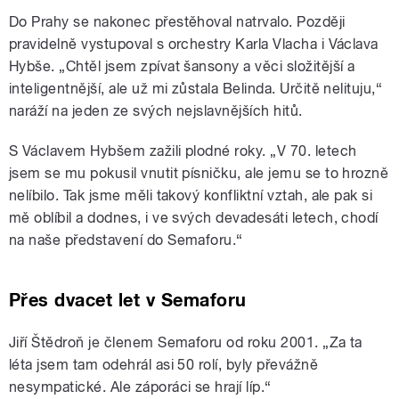
Do Prahy se nakonec přestěhoval natrvalo. Později
pravidelně vystupoval s orchestry Karla Vlacha i Václava
Hybše. „Chtěl jsem zpívat šansony a věci složitější a
inteligentnější, ale už mi zůstala Belinda. Určitě nelituju,“
naráží na jeden ze svých nejslavnějších hitů.
S Václavem Hybšem zažili plodné roky. „V 70. letech
jsem se mu pokusil vnutit písničku, ale jemu se to hrozně
nelíbilo. Tak jsme měli takový konfliktní vztah, ale pak si
mě oblíbil a dodnes, i ve svých devadesáti letech, chodí
na naše představení do Semaforu.“
Přes dvacet let v Semaforu
Jiří Štědroň je členem Semaforu od roku 2001. „Za ta
léta jsem tam odehrál asi 50 rolí, byly převážně
nesympatické. Ale záporáci se hrají líp.“