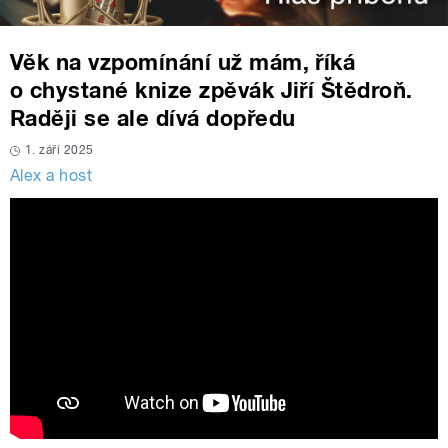
Věk na vzpomínání už mám, říká
o chystané knize zpěvák Jiří Štědroň.
Raději se ale dívá dopředu
1. září 2025
Alex a host