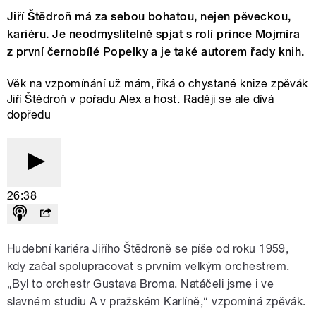
Jiří Štědroň má za sebou bohatou, nejen pěveckou,
kariéru. Je neodmyslitelně spjat s rolí prince Mojmíra
z první černobílé Popelky a je také autorem řady knih.
Věk na vzpomínání už mám, říká o chystané knize zpěvák
Jiří Štědroň v pořadu Alex a host. Raději se ale dívá
dopředu
26:38
Hudební kariéra Jiřího Štědroně se píše od roku 1959,
kdy začal spolupracovat s prvním velkým orchestrem.
„Byl to orchestr Gustava Broma. Natáčeli jsme i ve
slavném studiu A v pražském Karlíně,“ vzpomíná zpěvák.