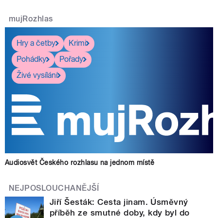
mujRozhlas
Hry a četby
Krimi
Pohádky
Pořady
Živé vysílání
Audiosvět Českého rozhlasu na jednom místě
NEJPOSLOUCHANĚJŠÍ
Jiří Šesták: Cesta jinam. Úsměvný
příběh ze smutné doby, kdy byl do