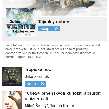
Tajuplný ostrov
Koupit
Lincolnův ostrov nikdo nikdy na mapě nenašel, a přece ho znají lidé
na celém světě. Už déle než sto třicet let na něm prožívají
dobrodružství s pěticí trosečníků, kteří na něm našli útočiště, a
hlavně nejedno tajemství.
Tropické noci
Jakub Fránek
Koupit
100+24 brněnských kuriozit, absurdit
a bizarností
Miloš Šenkýř, Tomáš Kremr