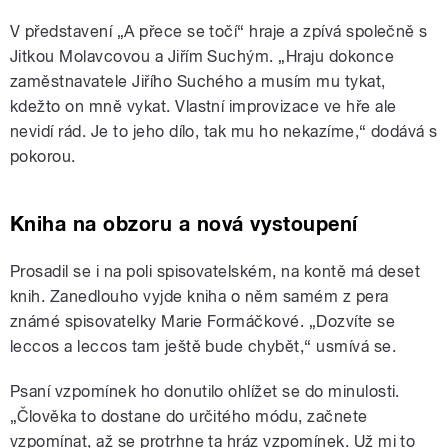
V představení „A přece se točí“ hraje a zpívá společně s
Jitkou Molavcovou a Jiřím Suchým. „Hraju dokonce
zaměstnavatele Jiřího Suchého a musím mu tykat,
kdežto on mně vykat. Vlastní improvizace ve hře ale
nevidí rád. Je to jeho dílo, tak mu ho nekazíme,“ dodává s
pokorou.
Kniha na obzoru a nová vystoupení
Prosadil se i na poli spisovatelském, na kontě má deset
knih. Zanedlouho vyjde kniha o něm samém z pera
známé spisovatelky Marie Formáčkové. „Dozvíte se
leccos a leccos tam ještě bude chybět,“ usmívá se.
Psaní vzpomínek ho donutilo ohlížet se do minulosti.
„Člověka to dostane do určitého módu, začnete
vzpomínat, až se protrhne ta hráz vzpomínek. Už mi to