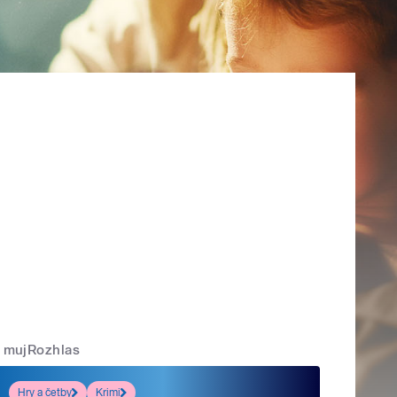
mujRozhlas
Hry a četby
Krimi