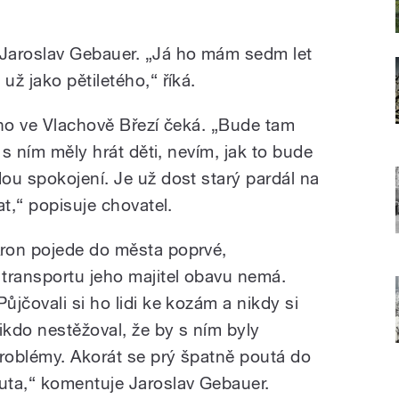
Jaroslav Gebauer. „Já ho mám sedm let
ž jako pětiletého,“ říká.
 ho ve Vlachově Březí čeká. „Bude tam
 s ním měly hrát děti, nevím, jak to bude
ou spokojení. Je už dost starý pardál na
at,“ popisuje chovatel.
ron pojede do města poprvé,
 transportu jeho majitel obavu nemá.
Půjčovali si ho lidi ke kozám a nikdy si
ikdo nestěžoval, že by s ním byly
roblémy. Akorát se prý špatně poutá do
uta,“ komentuje Jaroslav Gebauer.