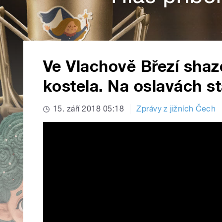
Ve Vlachově Březí shazo
kostela. Na oslavách s
15. září 2018 05:18
Zprávy z jižních Čech