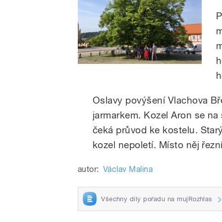
P
m
m
h
h
Oslavy povýšení Vlachova Bř
jarmarkem. Kozel Aron se na 
čeká průvod ke kostelu. Star
kozel nepoletí. Místo něj řezn
autor:
Václav Malina
Všechny díly pořadu na mujRozhlas