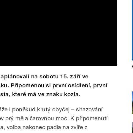
naplánovali na sobotu 15. září ve
ku. Připomenou si první osídlení, první
ěsta, které má ve znaku kozla.
váže i poněkud krutý obyčej – shazování
rev prý měla čarovnou moc. K připomenutí
la, volba nakonec padla na zvíře z