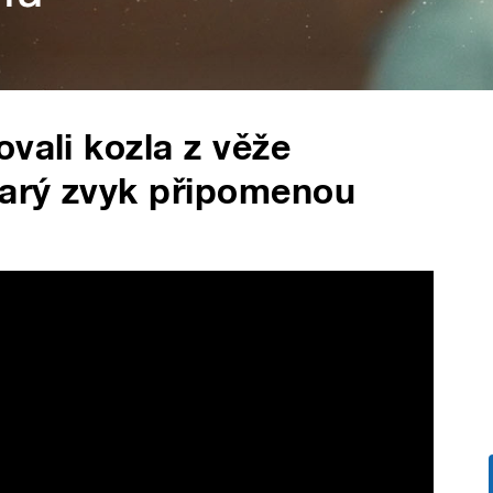
vali kozla z věže
tarý zvyk připomenou