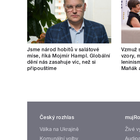
Jsme národ hobitů v salátové
Vzmuž s
míse, říká Mojmír Hampl. Globální
vzory, 
dění nás zasahuje víc, než si
leninis
připouštíme
Maňák 
Český rozhlas
mujRo
Válka na Ukrajině
Živé v
Komunální volby
Audioa