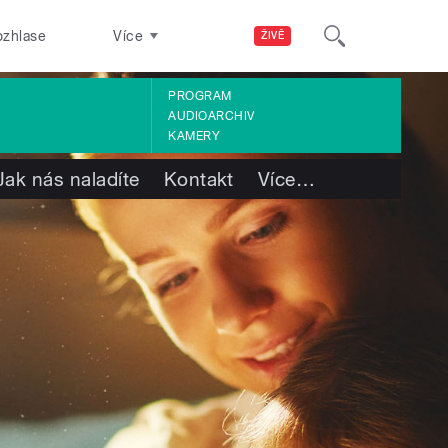
ozhlase
Více
ŽIVĚ
PROGRAM
AUDIOARCHIV
KAMERY
Jak nás naladíte
Kontakt
Více
…