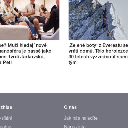
e? Muži hledají nové
‚Zelené boty‘ z Everestu 
manosféra je passé jako
vrátí domů. Tělo horolezc
mus, tvrdí Jarkovská,
30 letech vyzvednout speci
a Petr
tým
zhlas
O nás
ysílání
Jak nás naladíte
rchiv
Nápověda