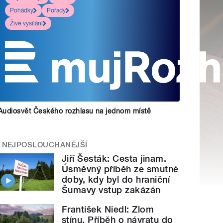
Pohádky
Pořady
Živé vysílání
Audiosvět Českého rozhlasu na jednom místě
NEJPOSLOUCHANĚJŠÍ
Jiří Šesták: Cesta jinam.
Úsměvný příběh ze smutné
doby, kdy byl do hraniční
Šumavy vstup zakázán
František Niedl: Zlom
stínu. Příběh o návratu do