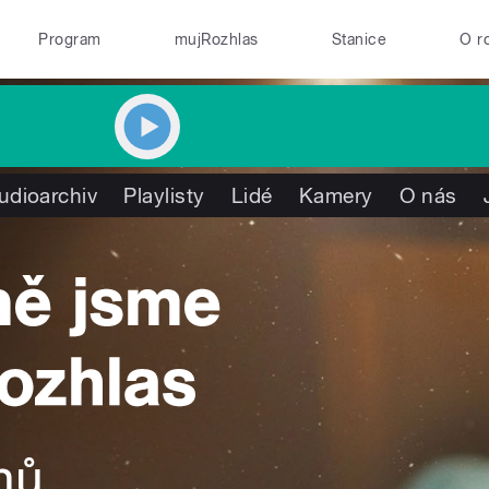
Program
mujRozhlas
Stanice
O r
udioarchiv
Playlisty
Lidé
Kamery
O nás