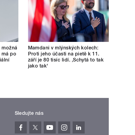
se možná
Mamdani v mlýnských kolech:
e má po
Proti jeho účasti na pietě k 11.
ální
září je 80 tisíc lidí. ‚Schytá to tak
jako tak'
Sledujte nás