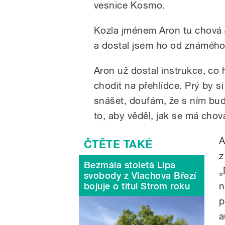
vesnice Kosmo.
Kozla jménem Aron tu chová 
a dostal jsem ho od známého u
Aron už dostal instrukce, co
chodit na přehlídce. Prý by si
snášet, doufám, že s ním bud
to, aby věděl, jak se má chov
A
z
Bezmála stoletá Lípa
„
svobody z Vlachova Březí
n
bojuje o titul Strom roku
p
a