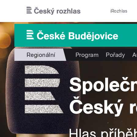
Přejít k hlavnímu obsahu
iRozhlas
Regionální
Program
Pořady
A