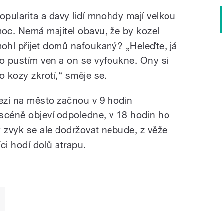
opularita a davy lidí mnohdy mají velkou
oc. Nemá majitel obavu, že by kozel
ohl přijet domů nafoukaný? „Heleďte, já
o pustím ven a on se vyfoukne. Ony si
o kozy zkrotí,“ směje se.
ezí na město začnou v 9 hodin
scéně objeví odpoledne, v 18 hodin ho
ý zvyk se ale dodržovat nebude, z věže
íci hodí dolů atrapu.