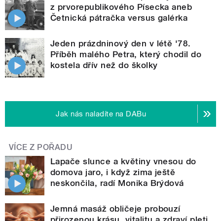
z prvorepublikového Písecka aneb
Četnická pátračka versus galérka
Jeden prázdninový den v létě '78.
Příběh malého Petra, který chodil do
kostela dřív než do školky
Jak nás naladíte na DABu
VÍCE Z POŘADU
Lapače slunce a květiny vnesou do
domova jaro, i když zima ještě
neskončila, radí Monika Brýdová
Jemná masáž obličeje probouzí
přirozenou krásu, vitalitu a zdraví pleti,