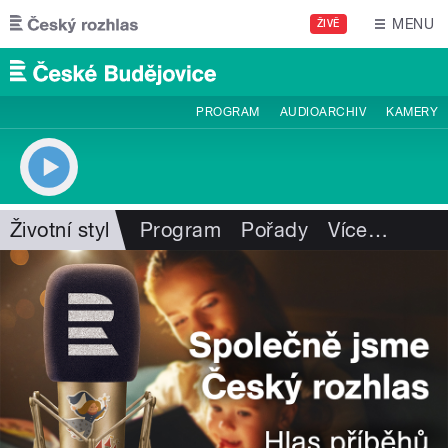
Přejít k hlavnímu obsahu
MENU
ŽIVĚ
PROGRAM
AUDIOARCHIV
KAMERY
Životní styl
Program
Pořady
Více
…