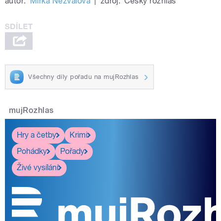
autor:
Mirka Nezvalová
|
zdroj:
Český rozhlas
Všechny díly pořadu na mujRozhlas
mujRozhlas
Hry a četby
Krimi
Pohádky
Pořady
Živé vysílání