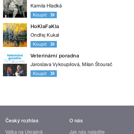
Kamila Hladká
Koupit
HoKlaFaKla
Ondřej Kukal
Koupit
Veterinární poradna
Jaroslava Vykoupilová, Milan Štourač
Koupit
Český rozhlas
O nás
Válka na Ukrajině
Jak nás naladíte