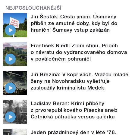
NEJPOSLOUCHANĚJŠÍ
Jiří Šesták: Cesta jinam. Úsměvný
příběh ze smutné doby, kdy byl do
hraniční Šumavy vstup zakázán
František Niedl: Zlom stínu. Příběh
o návratu do vydrancovaného domova
v poválečném pohraničí
Jiří Březina: V kopřivách. Vraždu mladé
ženy na Novohradsku vyšetřuje
zasloužilý kriminalista Medek
Ladislav Beran: Krimi příběhy
z prvorepublikového Písecka aneb
Četnická pátračka versus galérka
Jeden prázdninový den v létě '78.