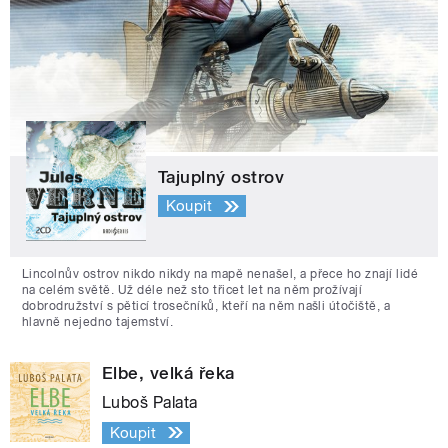
Tajuplný ostrov
Koupit
Lincolnův ostrov nikdo nikdy na mapě nenašel, a přece ho znají lidé
na celém světě. Už déle než sto třicet let na něm prožívají
dobrodružství s pěticí trosečníků, kteří na něm našli útočiště, a
hlavně nejedno tajemství.
Elbe, velká řeka
Luboš Palata
Koupit