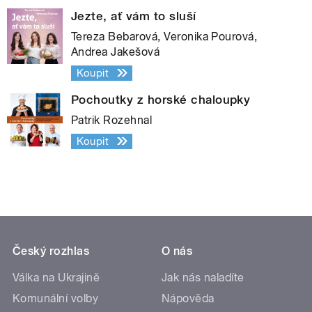
Jezte, ať vám to sluší
Tereza Bebarová, Veronika Pourová,
Andrea Jakešová
Koupit
Pochoutky z horské chaloupky
Patrik Rozehnal
Koupit
Český rozhlas
O nás
Válka na Ukrajině
Jak nás naladíte
Komunální volby
Nápověda