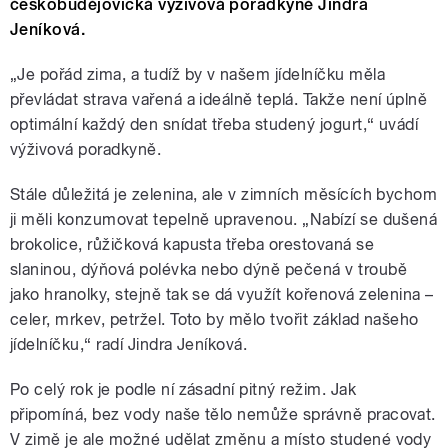
českobudějovická výživová poradkyně Jindra
Jeníková.
„Je pořád zima, a tudíž by v našem jídelníčku měla
převládat strava vařená a ideálně teplá. Takže není úplně
optimální každý den snídat třeba studený jogurt,“ uvádí
výživová poradkyně.
Stále důležitá je zelenina, ale v zimních měsících bychom
ji měli konzumovat tepelně upravenou. „Nabízí se dušená
brokolice, růžičková kapusta třeba orestovaná se
slaninou, dýňová polévka nebo dýně pečená v troubě
jako hranolky, stejně tak se dá využít kořenová zelenina –
celer, mrkev, petržel. Toto by mělo tvořit základ našeho
jídelníčku,“ radí Jindra Jeníková.
Po celý rok je podle ní zásadní pitný režim. Jak
připomíná, bez vody naše tělo nemůže správně pracovat.
V zimě je ale možné udělat změnu a místo studené vody