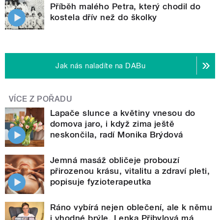
Příběh malého Petra, který chodil do
kostela dřív než do školky
Jak nás naladíte na DABu
VÍCE Z POŘADU
Lapače slunce a květiny vnesou do
domova jaro, i když zima ještě
neskončila, radí Monika Brýdová
Jemná masáž obličeje probouzí
přirozenou krásu, vitalitu a zdraví pleti,
popisuje fyzioterapeutka
Ráno vybírá nejen oblečení, ale k němu
i vhodné brýle. Lenka Přibylová má