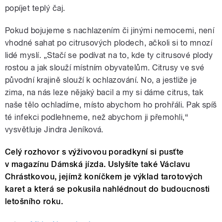
popíjet teplý čaj.
Pokud bojujeme s nachlazením či jinými nemocemi, není
vhodné sahat po citrusových plodech, ačkoli si to mnozí
lidé myslí. „Stačí se podívat na to, kde ty citrusové plody
rostou a jak slouží místním obyvatelům. Citrusy ve své
původní krajině slouží k ochlazování. No, a jestliže je
zima, na nás leze nějaký bacil a my si dáme citrus, tak
naše tělo ochladíme, místo abychom ho prohřáli. Pak spíš
té infekci podlehneme, než abychom ji přemohli,“
vysvětluje Jindra Jeníková.
Celý rozhovor s výživovou poradkyní si pusťte
v magazínu Dámská jízda. Uslyšíte také Václavu
Chrástkovou, jejímž koníčkem je výklad tarotových
karet a která se pokusila nahlédnout do budoucnosti
letošního roku.