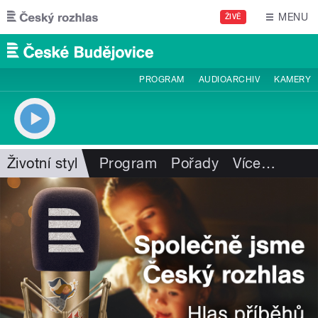
Přejít k hlavnímu obsahu
MENU
ŽIVĚ
PROGRAM
AUDIOARCHIV
KAMERY
Životní styl
Program
Pořady
Více
…