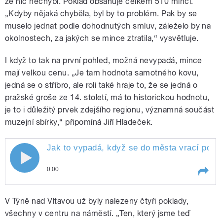
že nic nechybí. Poklad obsahuje celkem 510 mincí.
„Kdyby nějaká chyběla, byl by to problém. Pak by se
muselo jednat podle dohodnutých smluv, záleželo by na
okolnostech, za jakých se mince ztratila,“ vysvětluje.
I když to tak na první pohled, možná nevypadá, mince
mají velkou cenu. „Je tam hodnota samotného kovu,
jedná se o stříbro, ale roli také hraje to, že se jedná o
pražské groše ze 14. století, má to historickou hodnotu,
je to i důležitý prvek zdejšího regionu, významná součást
muzejní sbírky,“ připomíná Jiří Hladeček.
Jak to vypadá, když se do města vrací pokl
0:00
Play /
Zajíček
Jak to vypadá, když se do města
V Týně nad Vltavou už byly nalezeny čtyři poklady,
vrací poklad, sledoval Zdeněk
všechny v centru na náměstí. „Ten, který jsme teď