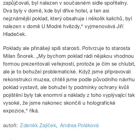
zapůjčovali, byl nalezen v současném sídle spořitelny.
Dva byly v domě, kde byl dříve hotel, a ten asi
nejznámější poklad, který obsahuje i několik kalichů, byl
nalezen v domě U Modré hvězdy,“ vyjmenovává Jiří
Hladeček.
pause
Poklady ale přinášejí spíš starosti. Potvrzuje to starosta
Milan Šnorek. „My bychom poklad rádi nějakou vhodnou
formou prezentovali veřejnosti, protože je čím se chlubit,
ale je to bohužel problematické. Když jsme připravovali
rekonstrukci muzea, chtěli jsme podle původního návrhu
poklad vystavit, ale bohužel ty podmínky ochrany kvůli
pojištění byly tak enormní a náklady z toho vyplývající tak
vysoké, že jsme nakonec skončili u holografické
expozice,“ říká.
autoři:
Zdeněk Zajíček
,
Andrea Poláková