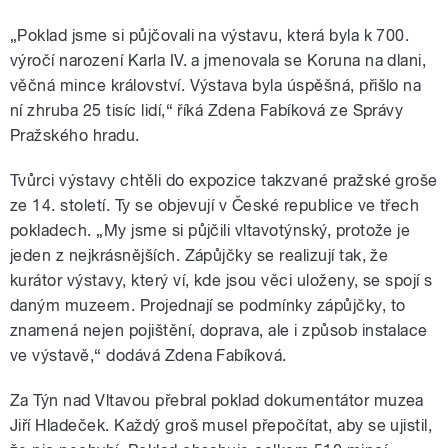
„Poklad jsme si půjčovali na výstavu, která byla k 700.
výročí narození Karla IV. a jmenovala se Koruna na dlani,
věčná mince království. Výstava byla úspěšná, přišlo na
ní zhruba 25 tisíc lidí,“ říká Zdena Fabíková ze Správy
Pražského hradu.
Tvůrci výstavy chtěli do expozice takzvané pražské groše
ze 14. století. Ty se objevují v České republice ve třech
pokladech. „My jsme si půjčili vltavotýnský, protože je
jeden z nejkrásnějších. Zápůjčky se realizují tak, že
kurátor výstavy, který ví, kde jsou věci uloženy, se spojí s
daným muzeem. Projednají se podmínky zápůjčky, to
znamená nejen pojištění, doprava, ale i způsob instalace
ve výstavě,“ dodává Zdena Fabíková.
Za Týn nad Vltavou přebral poklad dokumentátor muzea
Jiří Hladeček. Každý groš musel přepočítat, aby se ujistil,