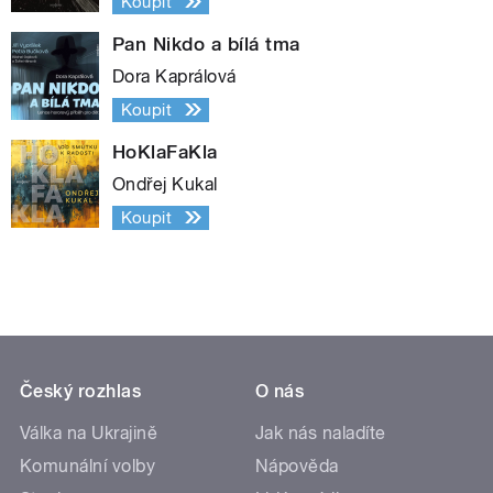
Koupit
Pan Nikdo a bílá tma
Dora Kaprálová
Koupit
HoKlaFaKla
Ondřej Kukal
Koupit
Český rozhlas
O nás
Válka na Ukrajině
Jak nás naladíte
Komunální volby
Nápověda