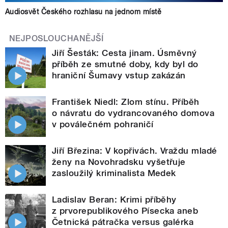
Audiosvět Českého rozhlasu na jednom místě
NEJPOSLOUCHANĚJŠÍ
Jiří Šesták: Cesta jinam. Úsměvný
příběh ze smutné doby, kdy byl do
hraniční Šumavy vstup zakázán
František Niedl: Zlom stínu. Příběh
o návratu do vydrancovaného domova
v poválečném pohraničí
Jiří Březina: V kopřivách. Vraždu mladé
ženy na Novohradsku vyšetřuje
zasloužilý kriminalista Medek
Ladislav Beran: Krimi příběhy
z prvorepublikového Písecka aneb
Četnická pátračka versus galérka