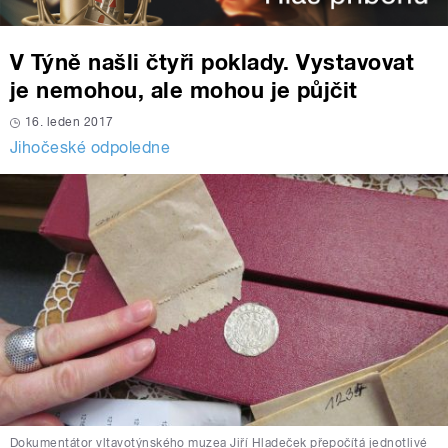
V Týně našli čtyři poklady. Vystavovat
je nemohou, ale mohou je půjčit
16. leden 2017
Jihočeské odpoledne
Dokumentátor vltavotýnského muzea Jiří Hladeček přepočítá jednotlivé