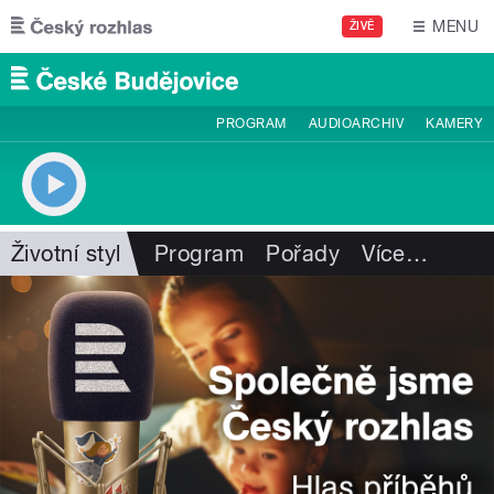
Přejít k hlavnímu obsahu
MENU
ŽIVĚ
PROGRAM
AUDIOARCHIV
KAMERY
Životní styl
Program
Pořady
Více
…