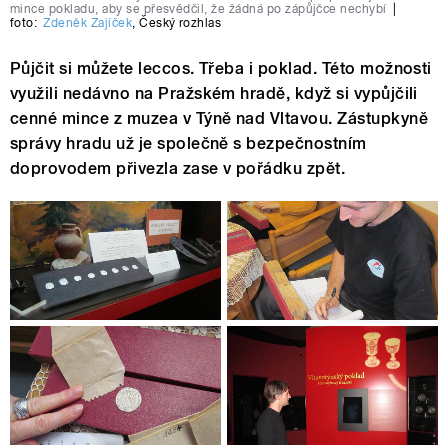
mince pokladu, aby se přesvědčil, že žádná po zápůjčce nechybí
|
foto:
Zdeněk Zajíček
,
Český rozhlas
Půjčit si můžete leccos. Třeba i poklad. Této možnosti
využili nedávno na Pražském hradě, když si vypůjčili
cenné mince z muzea v Týně nad Vltavou. Zástupkyně
správy hradu už je společně s bezpečnostním
doprovodem přivezla zase v pořádku zpět.