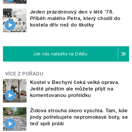
Jeden prázdninový den v létě '78.
Příběh malého Petra, který chodil do
kostela dřív než do školky
Jak nás naladíte na DABu
VÍCE Z POŘADU
Kostel v Bechyni čeká velká oprava.
Ještě předtím ale můžete přijít na
komentovanou prohlídku
Židova strouha skoro vyschla. Tam, kde
jindy potřebujete nepromokavé boty, se
teď spíš práší