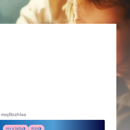
mujRozhlas
Hry a četby
Krimi