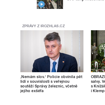
ZPRÁVY Z IROZHLAS.CZ
‚Nemám slov.‘ Policie obvinila pět
OBRAZE
lidí v souvislosti s veřejnou
salvy. V
soutěží Správy železnic, včetně
s Knížá
jejího exšéfa
i Klemp