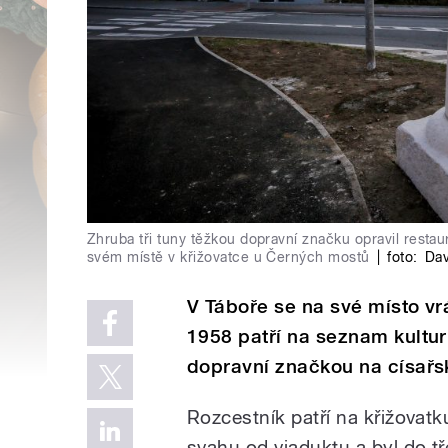
Zhruba tři tuny těžkou dopravní značku opravil resta
svém místě v křižovatce u Černých mostů
|
foto:
Dav
V Táboře se na své místo vrá
1958 patří na seznam kultur
dopravní značkou na císařs
Rozcestník patří na křižovat
svahu od viaduktu a byl do tř