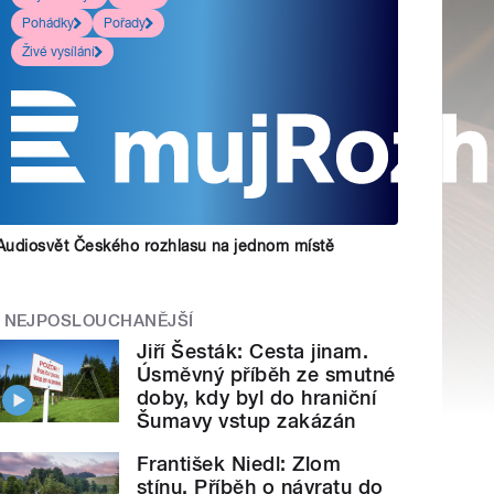
Pohádky
Pořady
Živé vysílání
Audiosvět Českého rozhlasu na jednom místě
NEJPOSLOUCHANĚJŠÍ
Jiří Šesták: Cesta jinam.
Úsměvný příběh ze smutné
doby, kdy byl do hraniční
Šumavy vstup zakázán
František Niedl: Zlom
stínu. Příběh o návratu do