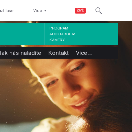
ozhlase
Více
ŽIVĚ
PROGRAM
AUDIOARCHIV
KAMERY
Jak nás naladíte
Kontakt
Více
…