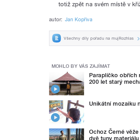
totiž zpět na svém místě v k
autor:
Jan Kopřiva
Všechny díly pořadu na mujRozhlas
MOHLO BY VÁS ZAJÍMAT
Paraplíčko obřích
200 let starý mec
Unikátní mozaiku na
Ochoz Černé věže z
dvě tuny materiálu