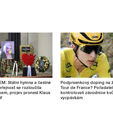
M: Státní hymna a čestné
Podprsenkový doping na 
eřejnost se rozloučila
Tour de France? Pořadate
kem, projev pronesl Klaus
kontrolovali závodnice kvů
íř
vycpávkám