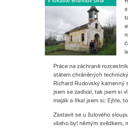
R
v lokalitě Brantlův dvůr
s
t
e
r
č
l
Práce na záchraně rozcestník
státem chráněných technickýc
Richard Rudovský kamenný sl
jsem se zadíval, tak jsem si
maják a říkal jsem si: Ejhle,
Zastavit se u žulového sloupu 
všeho byl němým svědkem, moh