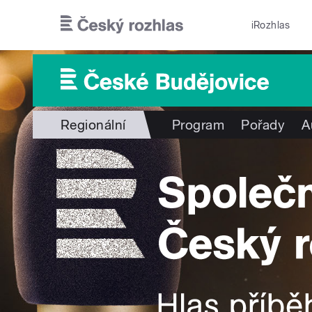
Přejít k hlavnímu obsahu
iRozhlas
Regionální
Program
Pořady
A