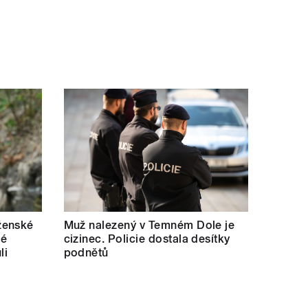
ženské
Muž nalezený v Temném Dole je
lé
cizinec. Policie dostala desítky
li
podnětů