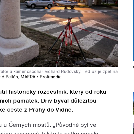
urátor a kamenosochař Richard Rudovský. Teď už je zpět na
id Peltán
,
MAFRA / Profimedia
til historický rozcestník, který od roku
ních památek. Dřív býval důležitou
ké cestě z Prahy do Vídně.
ku u Černých mostů. „Původně byl ve
etiny zasypaný, takže ta patka nebyla