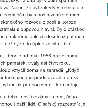
udovský. „Sloup byl v dost špatném
tavu. Nejen, že byl zakrytý v terénu, ale
a vrchní část byla poškozená sloupem
lektrického rozvodu z oceli a koroze
oztrhala sloupovou hlavici. Bylo otázkou
asu, řekněme dalších deseti až patnácti
et, než by se to úplně zničilo,“ říká.
u, který je od roku 1958 na seznamu
h památek, trvaly asi čtvrt roku.
oup vztyčil doma na zahradě. „Když
 vlastně najednou představoval mořský
 to byl maják pro pocestné,“ komentuje.
a třeba i chvíli rozjímat o tom, čeho
ou i další lidé. Císařský rozcestník je