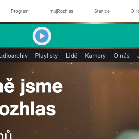
Program
mujRozhlas
Stanice
O r
udioarchiv
Playlisty
Lidé
Kamery
O nás