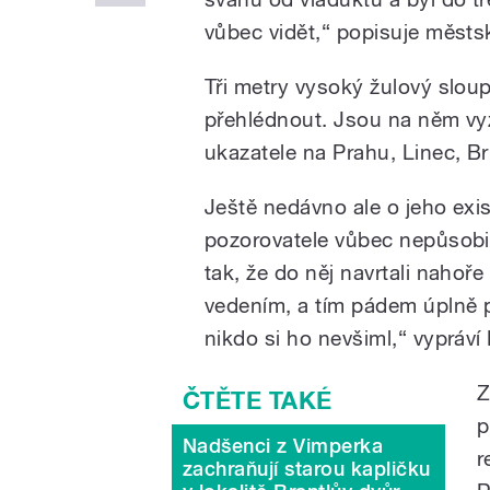
vůbec vidět,“ popisuje městs
Tři metry vysoký žulový sloup
přehlédnout. Jsou na něm vy
ukazatele na Prahu, Linec, Br
Ještě nedávno ale o jeho exi
pozorovatele vůbec nepůsobil 
tak, že do něj navrtali nahoře
vedením, a tím pádem úplně p
nikdo si ho nevšiml,“ vypráví
Z
p
Nadšenci z Vimperka
r
zachraňují starou kapličku