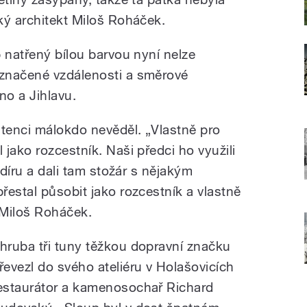
ký architekt Miloš Roháček.
 natřený bílou barvou nyní nelze
značené vzdálenosti a směrové
no a Jihlavu.
stenci málokdo nevěděl. „Vlastně pro
jako rozcestník. Naši předci ho využili
 díru a dali tam stožár s nějakým
řestal působit jako rozcestník a vlastně
 Miloš Roháček.
hruba tři tuny těžkou dopravní značku
řevezl do svého ateliéru v Holašovicích
estaurátor a kamenosochař Richard