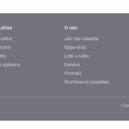
zhlas
O nás
ysílání
Jak nás naladíte
rchiv
Nápověda
sty
Lidé v rádiu
í aplikace
Kariéra
Kontakt
Rozhlasový poplatek
Coo