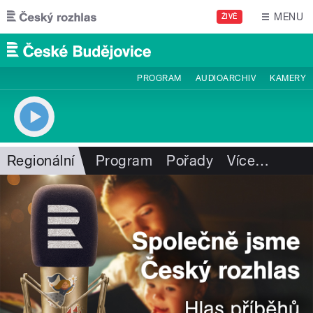
Přejít k hlavnímu obsahu
MENU
ŽIVĚ
PROGRAM
AUDIOARCHIV
KAMERY
Regionální
Program
Pořady
Více
…