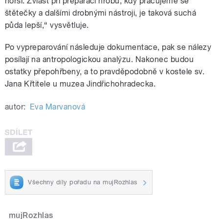
horší. Zvlášť při preparaci hrobů, kdy pracujeme se
štětečky a dalšími drobnými nástroji, je taková suchá
půda lepší,“ vysvětluje.
Po vypreparování následuje dokumentace, pak se nálezy
posílají na antropologickou analýzu. Nakonec budou
ostatky přepohřbeny, a to pravděpodobně v kostele sv.
Jana Křtitele u muzea Jindřichohradecka.
autor:
Eva Marvanová
Všechny díly pořadu na mujRozhlas
mujRozhlas