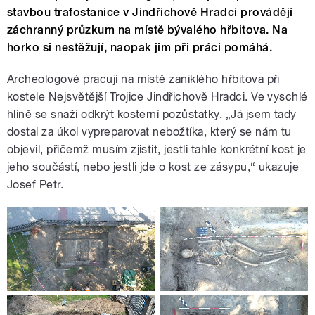
stavbou trafostanice v Jindřichově Hradci provádějí
záchranný průzkum na místě bývalého hřbitova. Na
horko si nestěžují, naopak jim při práci pomáhá.
Archeologové pracují na místě zaniklého hřbitova při
kostele Nejsvětější Trojice Jindřichově Hradci. Ve vyschlé
hlíně se snaží odkrýt kosterní pozůstatky. „Já jsem tady
dostal za úkol vypreparovat nebožtíka, který se nám tu
objevil, přičemž musím zjistit, jestli tahle konkrétní kost je
jeho součástí, nebo jestli jde o kost ze zásypu,“ ukazuje
Josef Petr.