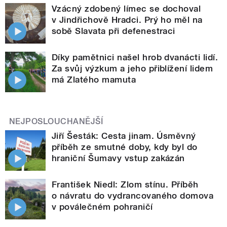
Vzácný zdobený límec se dochoval
v Jindřichově Hradci. Prý ho měl na
sobě Slavata při defenestraci
Díky pamětnici našel hrob dvanácti lidí.
Za svůj výzkum a jeho přiblížení lidem
má Zlatého mamuta
NEJPOSLOUCHANĚJŠÍ
Jiří Šesták: Cesta jinam. Úsměvný
příběh ze smutné doby, kdy byl do
hraniční Šumavy vstup zakázán
František Niedl: Zlom stínu. Příběh
o návratu do vydrancovaného domova
v poválečném pohraničí