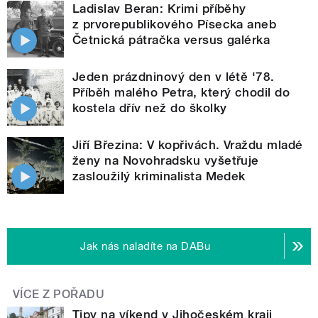
Ladislav Beran: Krimi příběhy
z prvorepublikového Písecka aneb
Četnická pátračka versus galérka
Jeden prázdninový den v létě '78.
Příběh malého Petra, který chodil do
kostela dřív než do školky
Jiří Březina: V kopřivách. Vraždu mladé
ženy na Novohradsku vyšetřuje
zasloužilý kriminalista Medek
Jak nás naladíte na DABu
VÍCE Z POŘADU
Tipy na víkend v Jihočeském kraji