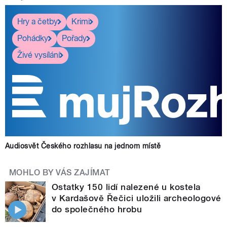
Hry a četby
Krimi
Pohádky
Pořady
Živé vysílání
Audiosvět Českého rozhlasu na jednom místě
MOHLO BY VÁS ZAJÍMAT
Ostatky 150 lidí nalezené u kostela
v Kardašově Řečici uložili archeologové
do společného hrobu