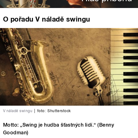
O pořadu V náladě swingu
V náladě swingu
|
foto:
Shutterstock
Motto: „Swing je hudba šťastných lidí.“ (Benny
Goodman)