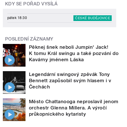
KDY SE POŘAD VYSÍLÁ
pátek 18:30
ČESKÉ BUDĚJOVICE
POSLEDNÍ ZÁZNAMY
Pěknej šnek neboli Jumpin' Jack!
K tomu Král swingu a také pozvání do
Kavárny jménem Láska
Legendární swingový zpěvák Tony
Bennett zapůsobil svým hlasem i v
Čechách
Město Chattanooga neproslavil jenom
orchestr Glenna Millera. A výročí
průkopnického kytaristy