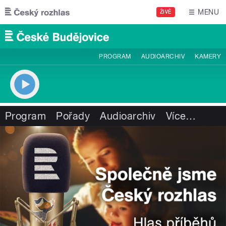
Přejít k hlavnímu obsahu
MENU
ŽIVĚ
PROGRAM
AUDIOARCHIV
KAMERY
Program
Pořady
Audioarchiv
Více
…