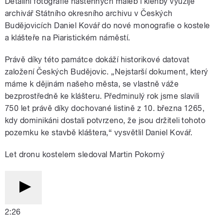
Detailní fotografie nástěnných maleb i klenby využije
archivář Státního okresního archivu v Českých
Budějovicích Daniel Kovář do nové monografie o kostele
a klášteře na Piaristickém náměstí.
Právě díky této památce dokáží historikové datovat
založení Českých Budějovic. „Nejstarší dokument, který
máme k dějinám našeho města, se vlastně váže
bezprostředně ke klášteru. Předminulý rok jsme slavili
750 let právě díky dochované listině z 10. března 1265,
kdy dominikáni dostali potvrzeno, že jsou držiteli tohoto
pozemku ke stavbě kláštera,“ vysvětlil Daniel Kovář.
Let dronu kostelem sledoval Martin Pokorný
2:26