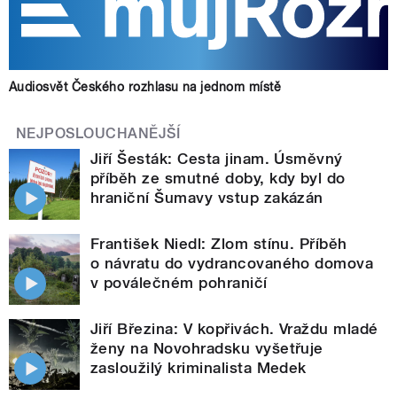
Audiosvět Českého rozhlasu na jednom místě
NEJPOSLOUCHANĚJŠÍ
Jiří Šesták: Cesta jinam. Úsměvný
příběh ze smutné doby, kdy byl do
hraniční Šumavy vstup zakázán
František Niedl: Zlom stínu. Příběh
o návratu do vydrancovaného domova
v poválečném pohraničí
Jiří Březina: V kopřivách. Vraždu mladé
ženy na Novohradsku vyšetřuje
zasloužilý kriminalista Medek