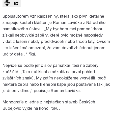
Spoluautorem vznikající knihy, která jako první detailně
zmapuje kostel i klášter, je Roman Lavička z Národního
památkového ústavu. „My bychom rádi pomocí dronu
získali neobvyklé záběry, které bylo možné naposledy
vidět z lešení někdy před dvaceti nebo třiceti lety. Ovšem
i to lešení má omezení, že vám dovolí zhlédnout jenom
určitý detail,“ říká.
Nejvíce se podle jeho slov památkáři těší na záběry
kněžiště. „Tam má klenba několik na první pohled
zvláštních znaků. My zatím nedokážeme vysvětlit, proč
některá žebra nebo klenební kápě jsou postavená tak, jak
je dnes vidíme,“ popisuje Roman Lavička.
Monografie o jedné z nejstarších staveb Českých
Budějovic vyjde na konci roku.