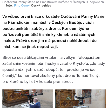
Obětování Panny Marie na Piaristickém náměstí v Českých Budějovicích
|
foto:
Filip Černý
,
Český rozhlas
Ve vůbec první knize o kostele Obětování Panny Marie
na Piaristickém náměstí v Českých Budějovicích
budou unikátní záběry z dronu. Koncem týdne
pořizovali památkáři snímky kleneb a nástěnných
maleb. Právě dron jim má pomoci nahlédnout i do
míst, kam se jinak nepodívají.
Stroj se šesti blikajícími vrtulemi a velkým fotoaparátem
začal snímkováním obří fresky svatého Kryštofa. „Je tady
spousta různých lustrů, sloupů, ten prostor je velice
členitý,“ komentoval zkušený pilot dronu Tomáš Tichý,
pro kterého byl let v kostele premiérou.