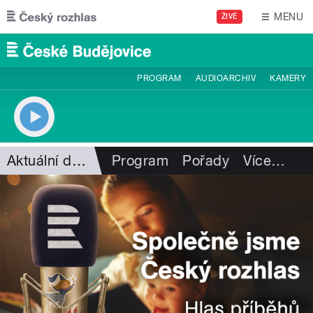
Přejít k hlavnímu obsahu
MENU
ŽIVĚ
PROGRAM
AUDIOARCHIV
KAMERY
Aktuální dění
Program
Pořady
Více
…