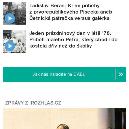
Ladislav Beran: Krimi příběhy
z prvorepublikového Písecka aneb
Četnická pátračka versus galérka
Jeden prázdninový den v létě '78.
Příběh malého Petra, který chodil do
kostela dřív než do školky
Jak nás naladíte na DABu
ZPRÁVY Z IROZHLAS.CZ