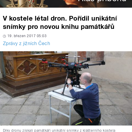
V kostele létal dron. Pořídil unikátní
snímky pro novou knihu památkářů
19. březen 2017 05:03
Zprávy z jižních Čech
Díky dronu získali památkáři unikátní snímky z klášterního kostela