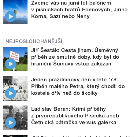
Zveme vás na jarní let balónem
v písničkách bratrů Ebenových, Jiřího
Korna, Sazí nebo Neny
NEJPOSLOUCHANĚJŠÍ
Jiří Šesták: Cesta jinam. Úsměvný
příběh ze smutné doby, kdy byl do
hraniční Šumavy vstup zakázán
Jeden prázdninový den v létě '78.
Příběh malého Petra, který chodil do
kostela dřív než do školky
Ladislav Beran: Krimi příběhy
z prvorepublikového Písecka aneb
Četnická pátračka versus galérka