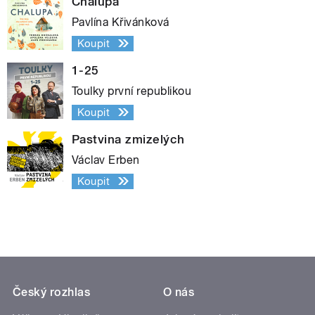
Chalupa
Pavlína Křivánková
Koupit
1-25
Toulky první republikou
Koupit
Pastvina zmizelých
Václav Erben
Koupit
Český rozhlas
O nás