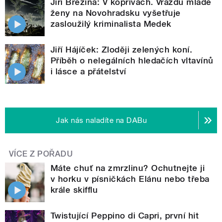
Jiří Březina: V kopřivách. Vraždu mladé
ženy na Novohradsku vyšetřuje
zasloužilý kriminalista Medek
Jiří Hájíček: Zloději zelených koní.
Příběh o nelegálních hledačích vltavínů
i lásce a přátelství
Jak nás naladíte na DABu
VÍCE Z POŘADU
Máte chuť na zmrzlinu? Ochutnejte ji
v horku v písničkách Elánu nebo třeba
krále skifflu
Twistující Peppino di Capri, první hit