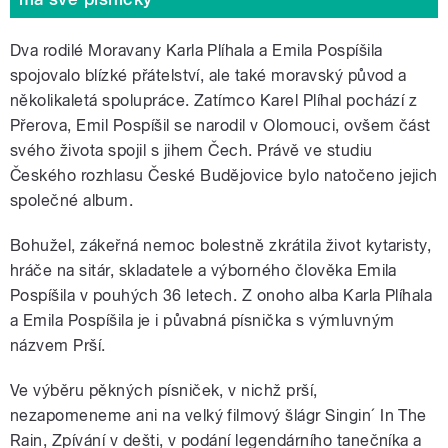
Dva rodilé Moravany Karla Plíhala a Emila Pospíšila
spojovalo blízké přátelství, ale také moravský původ a
několikaletá spolupráce. Zatímco Karel Plíhal pochází z
Přerova, Emil Pospíšil se narodil v Olomouci, ovšem část
svého života spojil s jihem Čech. Právě ve studiu
Českého rozhlasu České Budějovice bylo natočeno jejich
společné album.
Bohužel, zákeřná nemoc bolestně zkrátila život kytaristy,
hráče na sitár, skladatele a výborného člověka Emila
Pospíšila v pouhých 36 letech. Z onoho alba Karla Plíhala
a Emila Pospíšila je i půvabná písnička s výmluvným
názvem Prší.
Ve výběru pěkných písniček, v nichž prší,
nezapomeneme ani na velký filmový šlágr Singin´ In The
Rain, Zpívání v dešti, v podání legendárního tanečníka a