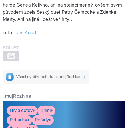
herce Genea Kellyho, ani na stejnojmenný, ovšem svým
původem zcela český duet Petry Černocké a Zdenka
Merty. Ani na jiné „deštivé“ hity…
autor:
Jiří Kasal
Všechny díly pořadu na mujRozhlas
mujRozhlas
Hry a četby
Krimi
Pohádky
Pořady