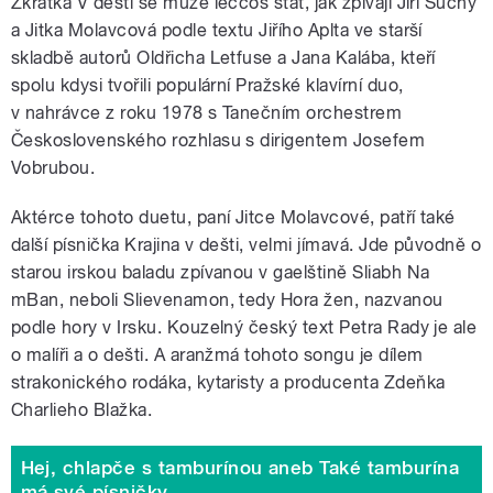
Zkrátka V dešti se může leccos stát, jak zpívají Jiří Suchý
a Jitka Molavcová podle textu Jiřího Aplta ve starší
skladbě autorů Oldřicha Letfuse a Jana Kalába, kteří
spolu kdysi tvořili populární Pražské klavírní duo,
v nahrávce z roku 1978 s Tanečním orchestrem
Československého rozhlasu s dirigentem Josefem
Vobrubou.
Aktérce tohoto duetu, paní Jitce Molavcové, patří také
další písnička Krajina v dešti, velmi jímavá. Jde původně o
starou irskou baladu zpívanou v gaelštině Sliabh Na
mBan, neboli Slievenamon, tedy Hora žen, nazvanou
podle hory v Irsku. Kouzelný český text Petra Rady je ale
o malíři a o dešti. A aranžmá tohoto songu je dílem
strakonického rodáka, kytaristy a producenta Zdeňka
Charlieho Blažka.
Hej, chlapče s tamburínou aneb Také tamburína
má své písničky