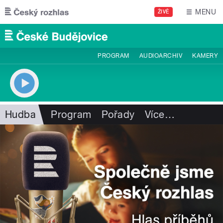
Přejít k hlavnímu obsahu
MENU
ŽIVĚ
PROGRAM
AUDIOARCHIV
KAMERY
Hudba
Program
Pořady
Více
…