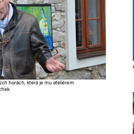
ch horách, která je mu ateliérem
schek