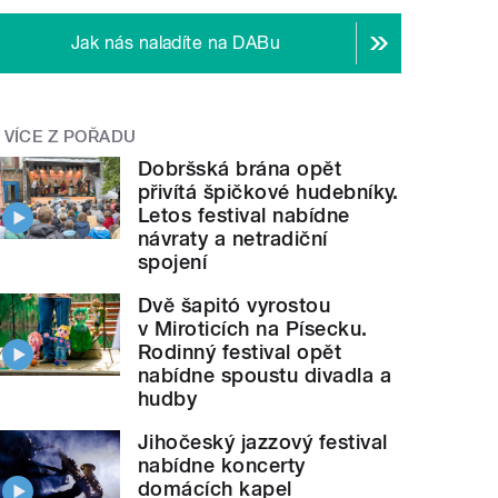
Jak nás naladíte na DABu
VÍCE Z POŘADU
Dobršská brána opět
přivítá špičkové hudebníky.
Letos festival nabídne
návraty a netradiční
spojení
Dvě šapitó vyrostou
v Miroticích na Písecku.
Rodinný festival opět
nabídne spoustu divadla a
hudby
Jihočeský jazzový festival
nabídne koncerty
domácích kapel