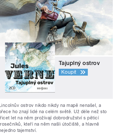
Tajuplný ostrov
Koupit
Lincolnův ostrov nikdo nikdy na mapě nenašel, a
přece ho znají lidé na celém světě. Už déle než sto
třicet let na něm prožívají dobrodružství s pěticí
trosečníků, kteří na něm našli útočiště, a hlavně
nejedno tajemství.