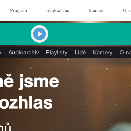
Program
mujRozhlas
Stanice
O r
y
Audioarchiv
Playlisty
Lidé
Kamery
O n