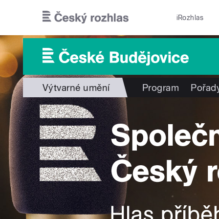
Přejít k hlavnímu obsahu
iRozhlas
Výtvarné umění
Program
Pořad