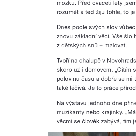
mozku. Před dvaceti lety jse
rozumět a teď žiju tohle, to j
Dnes podle svých slov vůbec n
znovu základní věci. Vše šlo 
z dětských snů – malovat.
Tvoří na chalupě v Novohrads
skoro už i domovem. „Cítím s
polovinu času a dobře se mi tu 
také léčivá. Je to práce příro
Na výstavu jednoho dne přine
muzikanty nebo krajinky. „Má
věcmi se člověk zabývá, tím je