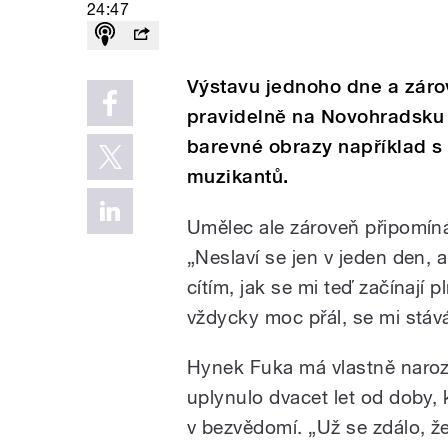
24:47
Výstavu jednoho dne a záro
pravidelně na Novohradsku 
barevné obrazy například s 
muzikantů.
Umělec ale zároveň připomín
„Neslaví se jen v jeden den, 
cítím, jak se mi teď začínají p
vždycky moc přál, se mi stává
Hynek Fuka má vlastně naroze
uplynulo dvacet let od doby, 
v bezvědomí. „Už se zdálo, ž