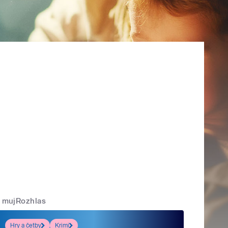
mujRozhlas
Hry a četby
Krimi