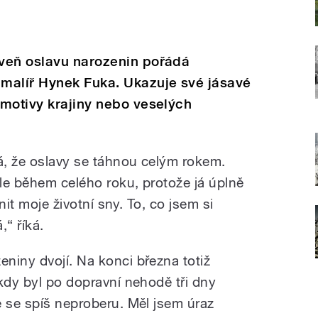
veň oslavu narozenin pořádá
malíř Hynek Fuka. Ukazuje své jásavé
motivy krajiny nebo veselých
á, že oslavy se táhnou celým rokem.
ale během celého roku, protože já úplně
lnit moje životní sny. To, co jsem si
,“ říká.
niny dvojí. Na konci března totiž
kdy byl po dopravní nehodě tři dny
e se spíš neproberu. Měl jsem úraz