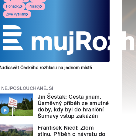
Pohádky
Pořady
Živé vysílání
Audiosvět Českého rozhlasu na jednom místě
NEJPOSLOUCHANĚJŠÍ
Jiří Šesták: Cesta jinam.
Úsměvný příběh ze smutné
doby, kdy byl do hraniční
Šumavy vstup zakázán
František Niedl: Zlom
stínu. Příběh o návratu do