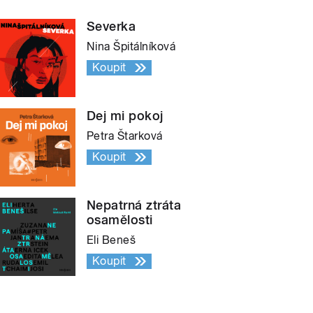
Severka
Nina Špitálníková
Koupit
Dej mi pokoj
Petra Štarková
Koupit
Nepatrná ztráta
osamělosti
Eli Beneš
Koupit