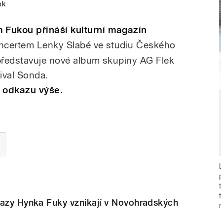
ek
Fukou přináší kulturní magazín
oncertem Lenky Slabé ve studiu Českého
představuje nové album skupiny AG Flek
ival Sonda.
v odkazu výše.
razy Hynka Fuky vznikají v Novohradských