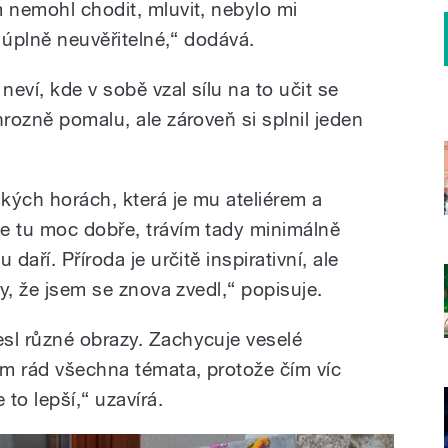
m nemohl chodit, mluvit, nebylo mi
e úplně neuvěřitelné,“ dodává.
eví, kde v sobě vzal sílu na to učit se
hrozně pomalu, ale zároveň si splnil jeden
kých horách, která je mu ateliérem a
e tu moc dobře, trávím tady minimálně
daří. Příroda je určitě inspirativní, ale
dy, že jsem se znova zvedl,“ popisuje.
sl různé obrazy. Zachycuje veselé
m rád všechna témata, protože čím víc
 to lepší,“ uzavírá.