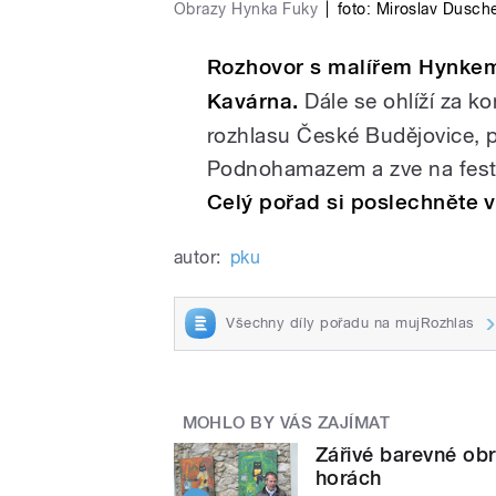
Obrazy Hynka Fuky
|
foto:
Miroslav Dusch
Rozhovor s malířem Hynkem 
Kavárna.
Dále se ohlíží za k
rozhlasu České Budějovice, 
Podnohamazem a zve na fest
Celý pořad si poslechněte 
autor:
pku
Všechny díly pořadu na mujRozhlas
MOHLO BY VÁS ZAJÍMAT
Zářivé barevné ob
horách