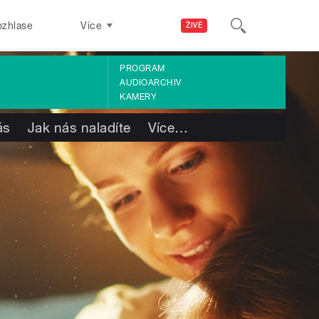
ozhlase
Více
ŽIVĚ
PROGRAM
AUDIOARCHIV
KAMERY
ás
Jak nás naladíte
Více
…